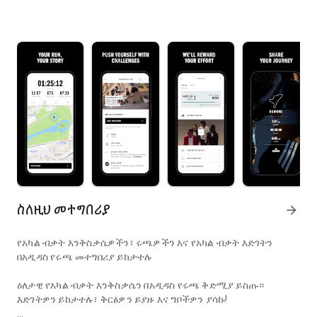
ስለዚህ መተግበሪያ
arrow_forward
የአካል ብቃት እንቅስቃሴዎችን፣ ሩጫዎችን እና የአካል ብቃት እድገትን
በአዲዳስ የሩጫ መተግበሪያ ይከታተሉ
ዕለታዊ የአካል ብቃት እንቅስቃሴን በአዲዳስ የሩጫ ቅድሚያ ይስጡ።
እድገትዎን ይከታተሉ፣ ቅርፅዎን ይያዙ እና ግቦችዎን ያሳኩ!