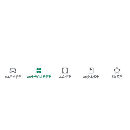
ጨዋታዎች
መተግበሪያዎች
ፊልሞች
መጽሐፍት
የልጆች
Google Play