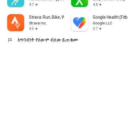
https://www.runtastic.com/privacy-notice
4.7
4.8
star
star
Strava: Run, Bike, Walk
Google Health (Fitbit)
Strava Inc.
Google LLC
4.6
3.7
star
star
flag
አግባብነት የለውም ብለው ይጠቁሙ