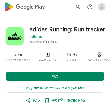
google_logo Play
search
help_outline
adidas Running: Run tracker
adidas
ማስታወቂያዎችን ይዟል
4.6
50 ሚ+
star
1.72 ሚ ግምገማዎች
ሁሉም ሰው
info
ውርዶች
የአርታዒዎች ምር
ጫን
Play መደብር መተግበሪያ ውስጥ ይመልከቱ
አጋራ
ወደ ምኞት ዝርዝር አክል