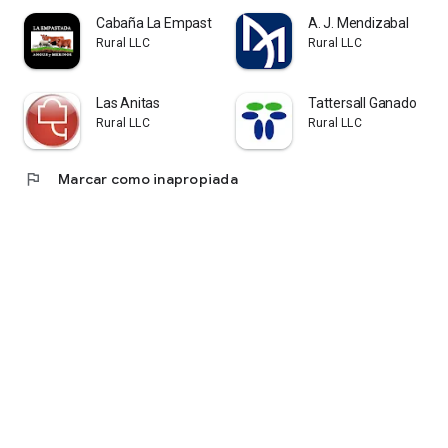
Cabaña La Empastada
A. J. Mendizabal
Rural LLC
Rural LLC
Las Anitas
Tattersall Ganado
Rural LLC
Rural LLC
flag
Marcar como inapropiada