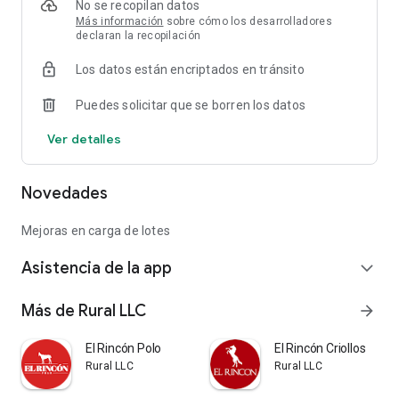
No se recopilan datos
Más información
sobre cómo los desarrolladores
declaran la recopilación
Los datos están encriptados en tránsito
Puedes solicitar que se borren los datos
Ver detalles
Novedades
Mejoras en carga de lotes
Asistencia de la app
expand_more
Más de Rural LLC
arrow_forward
El Rincón Polo
El Rincón Criollos
Rural LLC
Rural LLC