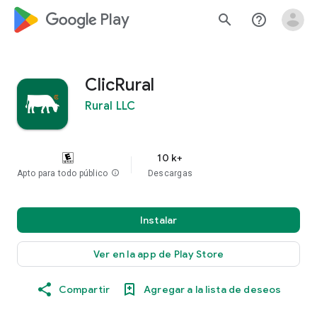
google_logo Play
search
help_outline
ClicRural
Rural LLC
10 k+
Apto para todo público
info
Descargas
Instalar
Ver en la app de Play Store
Compartir
Agregar a la lista de deseos