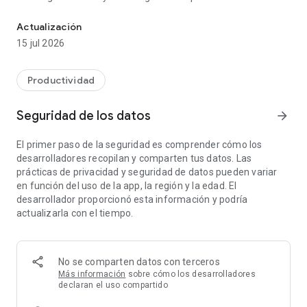
ClicRural - Remates, Pantallas, Ofertas ganaderas, Noticias, Nego
toda la información al alcance de su mano.
Actualización
15 jul 2026
Productividad
Seguridad de los datos
arrow_forward
El primer paso de la seguridad es comprender cómo los
desarrolladores recopilan y comparten tus datos. Las
prácticas de privacidad y seguridad de datos pueden variar
en función del uso de la app, la región y la edad. El
desarrollador proporcionó esta información y podría
actualizarla con el tiempo.
No se comparten datos con terceros
Más información
sobre cómo los desarrolladores
declaran el uso compartido