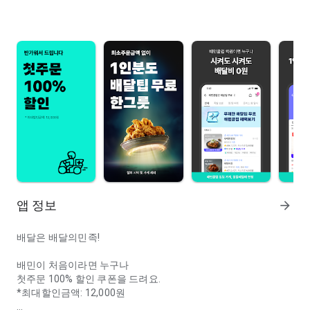
앱 정보
arrow_forward
배달은 배달의민족!
배민이 처음이라면 누구나
첫주문 100% 할인 쿠폰을 드려요.
*최대할인금액: 12,000원