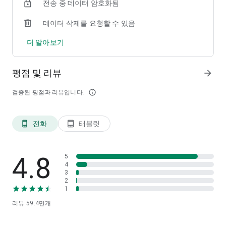
전송 중 데이터 암호화됨
1+1 상품도, 특가 할인 상품도
매장과 똑같이 주문할 수 있으니까
데이터 삭제를 요청할 수 있음
우리 동네 마트, 편의점도 이젠 배민하세요!
더 알아보기
■ 주문한 음식 직접 찾아오고 싶을 땐, 픽업
배민으로 픽업하면 배달비도, 기다림도 제로!
가까운 맛집 목록 한눈에 확인하고 미리 주문하세요.
평점 및 리뷰
arrow_forward
■ 너에게 밥을 보낸다, 배민선물하기
검증된 평점과 리뷰입니다.
info_outline
소중한 사람에게 따끈한 마음을 전하고 싶다면?
선물하기에서 맛있는 상품권을 전달해 보세요.
전화
태블릿
phone_android
tablet_android
■ 많이 살수록 더 저렴하게, 전국특가
생수부터 라면, 샴푸, 휴지까지, 미리 사두면 든든하니까.
매일이 특가인 배민에서 가볍게 주문하세요.
4.8
5
■ 실시간 위치 확인으로 더 정확하게!
4
3
내 주문 어디까지 왔나? 궁금할 땐
2
배달 현황에서 라이더 위치를 확인해 보세요.
1
리뷰
59.4만
개
※ 알뜰배달, 배민클럽, 배민한그릇, 장보기·쇼핑, 배민B마트 등
일부 서비스는 현재 일부 지역에서 만날 수 있어요.
※ 배민클럽 배달팁 무료는 배민클럽 입점 가게, 알뜰배달에 한하