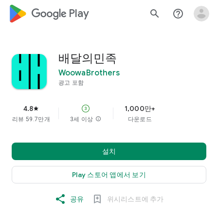
google_logo Play
search
help_outline
배달의민족
WoowaBrothers
광고 포함
4.8
1,000만+
star
리뷰 59.7만개
3세 이상
info
다운로드
설치
Play 스토어 앱에서 보기
공유
위시리스트에 추가