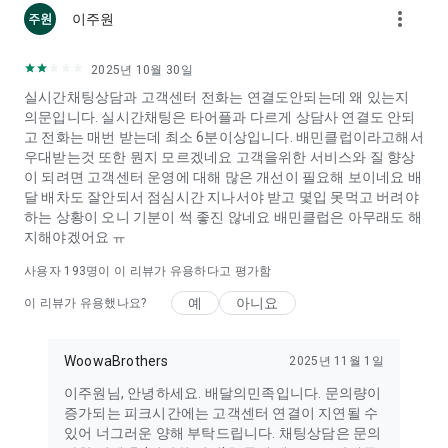
more_vert
여 적용돼요.
이주원
※ 배민한그릇 배달팁 무료 혜택은 알뜰배달에 한하여 적용되며,
당사 사정에 따라 사전 고지 없이 제한, 변경 또는 조기 종료될 수
2025년 10월 30일
있어요.
실시간채팅상담과 고객센터 전화는 연결도안되는데 왜 있는지
※ 배민클럽 라운지는 배민클럽 가입 고객님만 이용 가능하며, 혜
의문입니다. 실시간채팅은 타어플과 다르게 상담사 연결도 안되
택은 당사 사정에 따라 사전 고지 없이 제한, 변경 또는 조기 종료
고 전화는 매번 받는데 최소 6분이상입니다. 배민클럽이라고해서
될 수 있어요.
우대받는것 또한 뭔지 모르겠네요 고객을위한 서비스와 질 향상
※ 배민클럽 프로모션은 당사 사정에 따라 변경 또는 종료될 수
이 되려면 고객센터 운영에 대해 많은 개선이 필요해 보이네요 배
있어요.
달 배차도 잘안되서 점심시간 지나서야 받고 몇입 못먹고 버려야
하는 상황이 오니 기분이 썩 좋진 않네요 배민클럽은 아무래도 해
[배달의민족 SNS]
지해야겠어요 ㅠ
- 인스타그램: http://instagram.com/baemin_official
- 블로그: http://blog.baemin.com
사용자
193
명이 이 리뷰가 유용하다고 평가함
- 유튜브: https://www.youtube.com/@baemin_official
예
아니요
이 리뷰가 유용했나요?
배달의민족에서는 서비스 제공을 위해 아래의 접근 권한을 필요
로 합니다.
WoowaBrothers
2025년 11월 1일
[선택적 접근 권한]
이주원님, 안녕하세요. 배달의민족입니다. 문의량이
- 저장 공간: 사진 리뷰 및 프로필 이미지 첨부, 채팅 상담 이미지
증가되는 피크시간에는 고객센터 연결이 지연될 수
첨부, 영수증 이미지 저장
있어 너그러운 양해 부탁드립니다. 채팅상담은 문의
- 위치: 현재 위치 자동 수신