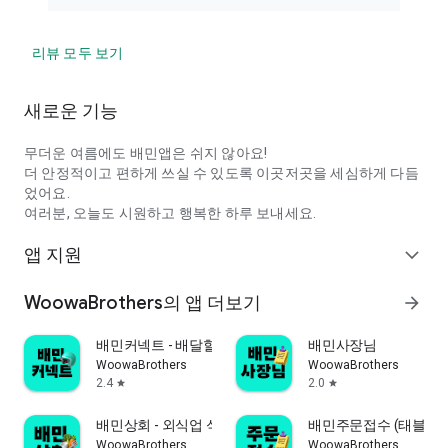
리뷰 모두 보기
새로운 기능
무더운 여름에도 배민앱은 쉬지 않아요!
더 안정적이고 편하게 쓰실 수 있도록 이곳저곳을 세심하게 다듬
었어요.
여러분, 오늘도 시원하고 행복한 하루 보내세요.
앱 지원
expand_more
WoowaBrothers의 앱 더보기
arrow_forward
배민커넥트 - 배달할 땐 누구나
배민사장님
WoowaBrothers
WoowaBrothers
2.4
2.0
star
star
배민상회 - 외식업 식자재 종합몰
배민주문접수 (태블릿 
WoowaBrothers
WoowaBrothers