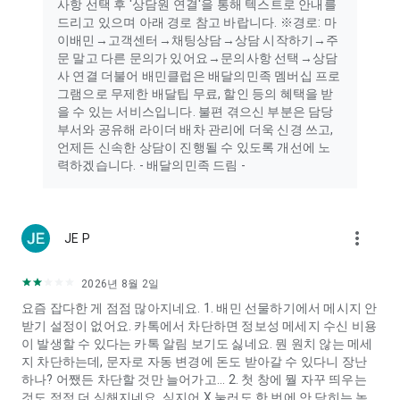
사항 선택 후 '상담원 연결'을 통해 텍스트로 안내를
- 카메라: 주문 시 QR 코드 스캔, 본인확인 시 신분증 촬영
드리고 있으며 아래 경로 참고 바랍니다. ※경로: 마
- 주소록: 선물하기 시 연락처 목록 불러오기
이배민→고객센터→채팅상담→상담 시작하기→주
- 생체 인증(지문 등): 배민페이 비밀번호 입력 대체
문 말고 다른 문의가 있어요→문의사항 선택→상담
- 마이크, 근처 기기 권한, 전화: 배민 안심콜 통화 발신/수신 기능
사 연결 더불어 배민클럽은 배달의민족 멤버십 프로
그램으로 무제한 배달팁 무료, 할인 등의 혜택을 받
위 접근 권한은 특정 기능을 사용할 때 허용이 필요하며, 허용에
을 수 있는 서비스입니다. 불편 겪으신 부분은 담당
동의하지 않으셔도 배달의민족을 이용하실 수 있습니다.
부서와 공유해 라이더 배차 관리에 더욱 신경 쓰고,
언제든 신속한 상담이 진행될 수 있도록 개선에 노
고객센터(대표): 1600-0987 (24시간 운영, 연중무휴)
력하겠습니다. - 배달의민족 드림 -
고객센터(B마트): 1600-0025 (오전 06:00~익일 새벽 01:00)
고객센터(장보기·쇼핑): 1600-0025 (오전 06:00~익일 새벽
04:00)
----
more_vert
JE P
개발자 연락처 :
(주)우아한형제들 대한민국 서울특별시 송파구
송파구 위례성대로2(방이동, 장은빌딩)
2026년 8월 2일
05544 120-87-65763 2012-서울송파-0515 직접 발급
요즘 잡다한 게 점점 많아지네요. 1. 배민 선물하기에서 메시지 안
받기 설정이 없어요. 카톡에서 차단하면 정보성 메세지 수신 비용
이 발생할 수 있다는 카톡 알림 보기도 싫네요. 뭔 원치 않는 메세
지 차단하는데, 문자로 자동 변경에 돈도 받아갈 수 있다니 장난
하나? 어쨌든 차단할 것만 늘어가고... 2. 첫 창에 뭘 자꾸 띄우는
것도 점점 더 심해지네요. 심지어 X 눌러도 한 번에 안 닫히는 놈