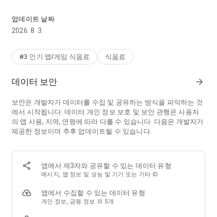
내가 찾던 맛집 배민엔 다 있어요
■ 입점 가게 수 1위, 음식 리뷰 수 1위
내가 찾던 맛집! 배민엔 다 있어요.
업데이트 날짜
오늘도 배민에서 맛있는 한 끼를 즐겨보세요.
2026. 8. 3.
■ 배달팁 무료에 유튜브 콘텐츠까지! 배민클럽
최강조합 밥친구 멤버십의 등장
#3 인기 앱/게임 식음료
식음료
지금 배민클럽+유튜브 프리미엄으로
배달팁 무료에 끊김 없는 유튜브 감상까지 즐겨보세요!
데이터 보안
arrow_forward
■ 최소주문금액 없이 배달팁 무료, 배민한그릇
보안은 개발자가 데이터를 수집 및 공유하는 방식을 파악하는 것
짜장면 딱 한그릇만 시켜도
에서 시작됩니다. 데이터 개인 정보 보호 및 보안 관행은 사용자
샌드위치 딱 한 개만 시켜도
의 앱 사용, 지역, 연령에 따라 다를 수 있습니다. 다음은 개발자가
최소주문금액 없이 지금 바로 배달됩니다.
제공한 정보이며 추후 업데이트될 수 있습니다.
혼자 시켜도 부담없는 진짜 1인분, 오직 배민에서 만나보세요.
■ 365일 초신속, 배민B마트
우리 집 냉장고 필수템 계란, 우유, 콩나물부터
앱에서 제3자와 공유할 수 있는 데이터 유형
맛집 밀키트, 알뜰한 할인 상품까지.
메시지, 앱 정보 및 성능 및 기기 또는 기타 ID
무엇이든 몽땅- 한 시간 안에 가져다 드려요.
앱에서 수집할 수 있는 데이터 유형
■ 마트도 편의점도 삽시간에 당장 배달, 장보기·쇼핑
개인 정보, 금융 정보 외 5개
지금 필요한 건 지금 받아야죠!