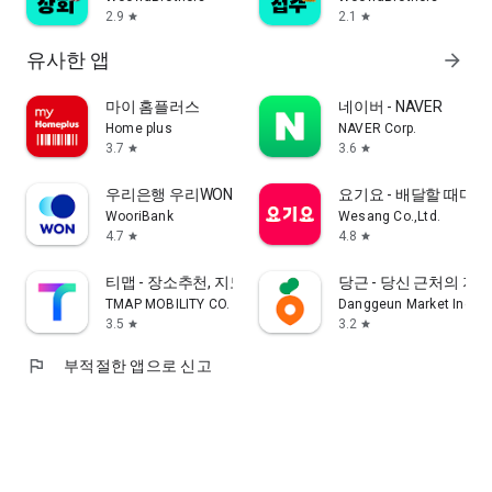
2.9
2.1
star
star
유사한 앱
arrow_forward
마이 홈플러스
네이버 - NAVER
Home plus
NAVER Corp.
3.7
3.6
star
star
우리은행 우리WON뱅킹
요기요 - 배달할 때마다
WooriBank
Wesang Co.,Ltd.
4.7
4.8
star
star
티맵 - 장소추천, 지도, 운전점수, 대중교통, 대리
당근 - 당신 근처의 지
TMAP MOBILITY CO.
Danggeun Market Inc.
3.5
3.2
star
star
flag
부적절한 앱으로 신고