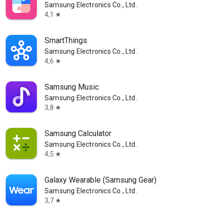
Samsung Electronics Co., Ltd.
4,1
star
SmartThings
Samsung Electronics Co., Ltd.
4,6
star
Samsung Music
Samsung Electronics Co., Ltd.
3,8
star
Samsung Calculator
Samsung Electronics Co., Ltd.
4,5
star
Galaxy Wearable (Samsung Gear)
Samsung Electronics Co., Ltd.
3,7
star