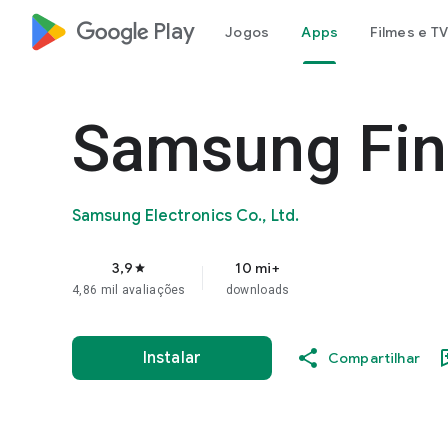
google_logo Play
Jogos
Apps
Filmes e TV
Samsung Fi
Samsung Electronics Co., Ltd.
3,9
10 mi+
star
4,86 mil avaliações
downloads
Instalar
Compartilhar