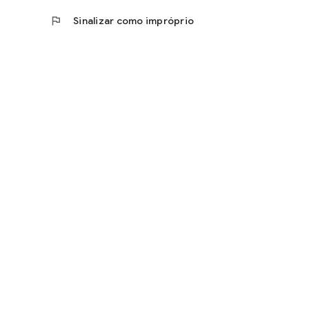
flag
Sinalizar como impróprio