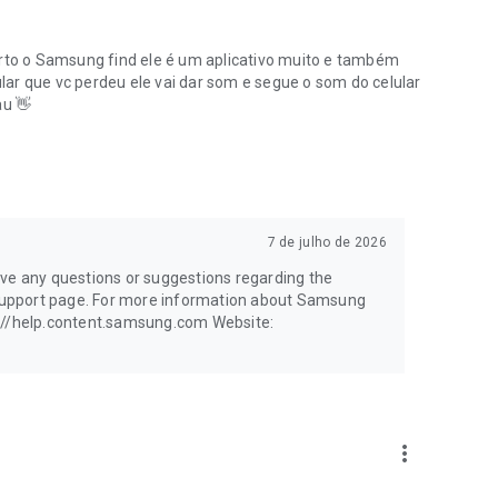
certo o Samsung find ele é um aplicativo muito e também
ar que vc perdeu ele vai dar som e segue o som do celular
au 👋
7 de julho de 2026
ave any questions or suggestions regarding the
r support page. For more information about Samsung
tps://help.content.samsung.com Website:
more_vert