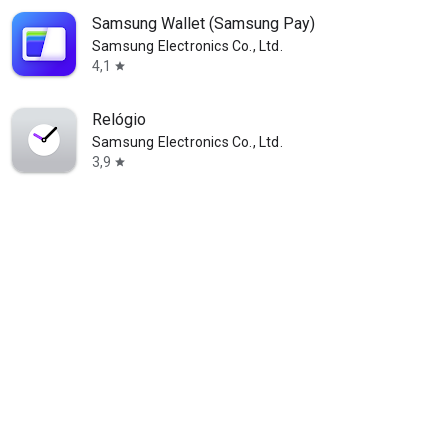
Samsung Wallet (Samsung Pay)
Samsung Electronics Co., Ltd.
4,1
star
Relógio
Samsung Electronics Co., Ltd.
3,9
star