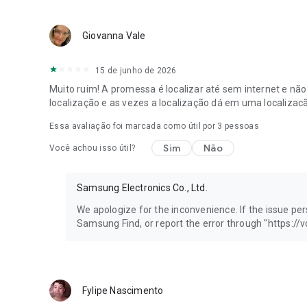
[Permissões de acesso necessárias]
ㆍLocalização
Utilizado para obter a localização do meu dispositivo, par
Giovanna Vale
partilhar a minha localização com outras pessoas
ㆍNotificações
15 de junho de 2026
Utilizado para o notificar quando alguém verifica a sua lo
Muito ruim! A promessa é localizar até sem internet e não 
[Permissões de acesso opcionais]
localização e as vezes a localização dá em uma localizacã
ㆍContactos
Essa avaliação foi marcada como útil por
3
pessoas
Utilizado para mostrar o nome e as informações de perfil
ㆍCâmara
Sim
Não
Você achou isso útil?
Utilizado para procurar dispositivos que estão perto de si
ㆍDispositivos próximos
Utilizado para localizar dispositivos que estão perto de si
Samsung Electronics Co., Ltd.
Pode continuar a utilizar as funções básicas da aplicação
We apologize for the inconvenience. If the issue per
Samsung Find, or report the error through "https://
Fylipe Nascimento