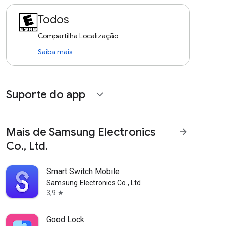
Todos
Compartilha Localização
Saiba mais
Suporte do app
expand_more
Mais de Samsung Electronics
arrow_forward
Co., Ltd.
Smart Switch Mobile
Samsung Electronics Co., Ltd.
3,9
star
Good Lock