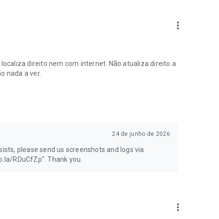
a que possa ser encontrado se for perdido, e utilizado para
more_vert
calização
localiza direito nem com internet. Não atualiza direito a
o nada a ver.
 das pessoas com quem partilha a sua localização
24 de junho de 2026
 sem permitir as permissões opcionais.
sists, please send us screenshots and logs via
vo.la/RDuCfZp". Thank you.
more_vert