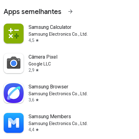
Apps semelhantes
arrow_forward
Samsung Calculator
Samsung Electronics Co., Ltd.
4,5
star
Câmera Pixel
Google LLC
2,9
star
Samsung Browser
Samsung Electronics Co., Ltd.
3,6
star
Samsung Members
Samsung Electronics Co., Ltd.
4,4
star