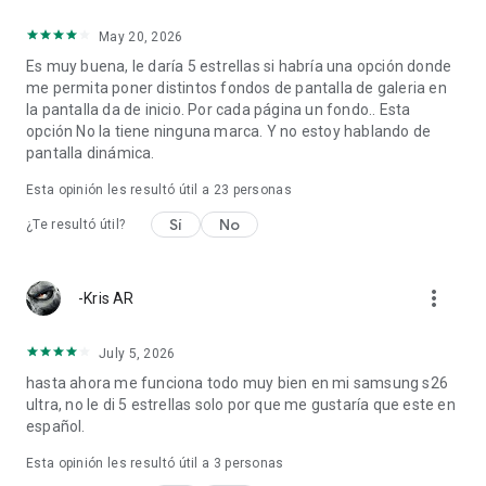
May 20, 2026
Es muy buena, le daría 5 estrellas si habría una opción donde
me permita poner distintos fondos de pantalla de galeria en
la pantalla da de inicio. Por cada página un fondo.. Esta
opción No la tiene ninguna marca. Y no estoy hablando de
pantalla dinámica.
Esta opinión les resultó útil a
23
personas
Sí
No
¿Te resultó útil?
more_vert
-Kris AR
July 5, 2026
hasta ahora me funciona todo muy bien en mi samsung s26
ultra, no le di 5 estrellas solo por que me gustaría que este en
español.
Esta opinión les resultó útil a
3
personas