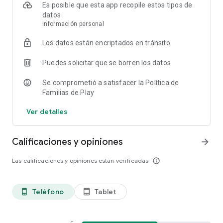
[Objetivo]
Es posible que esta app recopile estos tipos de
- Dispositivos SAMSUNG Android O, P OS 8.0.
datos
(Es posible que algunos dispositivos no sean compatibles).
Información personal
Los datos están encriptados en tránsito
[Idioma]
- coreano
Puedes solicitar que se borren los datos
- Inglés
- Chino
Se comprometió a satisfacer la Política de
- japonés
Familias de Play
Ver detalles
Calificaciones y opiniones
arrow_forward
Las calificaciones y opiniones están verificadas
info_outline
Teléfono
Tablet
phone_android
tablet_android