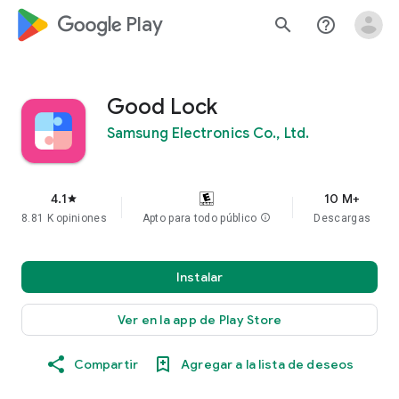
google_logo Play
search
help_outline
Good Lock
Samsung Electronics Co., Ltd.
4.1
10 M+
star
8.81 K opiniones
Apto para todo público
info
Descargas
Instalar
Ver en la app de Play Store
Compartir
Agregar a la lista de deseos