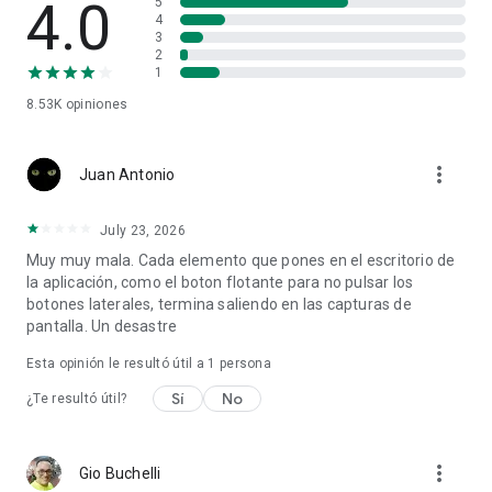
4.0
5
4
3
2
1
8.53K
opiniones
more_vert
Juan Antonio
July 23, 2026
Muy muy mala. Cada elemento que pones en el escritorio de
la aplicación, como el boton flotante para no pulsar los
botones laterales, termina saliendo en las capturas de
pantalla. Un desastre
Esta opinión le resultó útil a 1 persona
Sí
No
¿Te resultó útil?
more_vert
Gio Buchelli