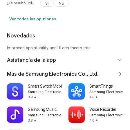
Sí
No
¿Te resultó útil?
Ver todas las opiniones
Novedades
Improved app stability and UI enhancements
Asistencia de la app
expand_more
Más de Samsung Electronics Co., Ltd.
arrow_forward
Smart Switch Mobile
SmartThings
Samsung Electronics Co., Ltd.
Samsung Electronics Co.
3.9
4.6
star
star
Samsung Music
Voice Recorder
Samsung Electronics Co., Ltd.
Samsung Electronics Co.
3.8
4.0
star
star