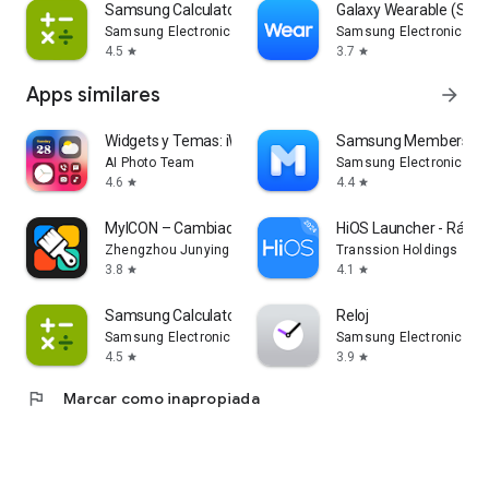
Samsung Calculator
Galaxy Wearable (Sam
Samsung Electronics Co., Ltd.
Samsung Electronics Co.
4.5
3.7
star
star
Apps similares
arrow_forward
Widgets y Temas: iWidgets
Samsung Members
AI Photo Team
Samsung Electronics Co.
4.6
4.4
star
star
MyICON – Cambiador de Iconos
HiOS Launcher - Rápid
Zhengzhou Junying TECHNOLOGY CO LTD
Transsion Holdings
3.8
4.1
star
star
Samsung Calculator
Reloj
Samsung Electronics Co., Ltd.
Samsung Electronics Co.
4.5
3.9
star
star
flag
Marcar como inapropiada