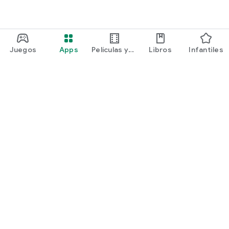
Juegos
Apps
Películas y
Libros
Infantiles
programas
Google Play
Play Pass
Play Points
Tarjetas de regalo
Canjear
Política de reembolsos