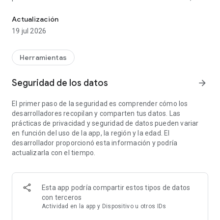
Potentes funciones de conveniencia y personalización de la interf
Panel rápido, la pantalla de bloqueo, el teclado y más, y
utilizar funciones como Ventana múltiple, audio y Rutina de
Actualización
manera más conveniente.
19 jul 2026
Complementos principales de Good Lock
Herramientas
- LockStar: crea nuevas pantallas de bloqueo y estilos AOD.
- ClockFace: establece varios estilos de reloj para la pantalla
Seguridad de los datos
arrow_forward
de bloqueo y AOD.
- NavStar: organiza cómodamente los botones de la barra de
El primer paso de la seguridad es comprender cómo los
navegación y los gestos de deslizamiento.
desarrolladores recopilan y comparten tus datos. Las
- Inicio arriba: proporciona una experiencia mejorada de One
prácticas de privacidad y seguridad de datos pueden variar
UI Home.
en función del uso de la app, la región y la edad. El
- QuickStar: organiza una barra superior y un panel rápido
desarrollador proporcionó esta información y podría
simples y únicos.
actualizarla con el tiempo.
- País de las maravillas: crea fondos que se mueven según
cómo se mueve tu dispositivo.
Hay muchos otros complementos con varias funciones.
Esta app podría compartir estos tipos de datos
¡Instala Good Lock y prueba cada uno de estos
con terceros
complementos!
Actividad en la app y Dispositivo u otros IDs