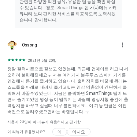
관련된 다양한 의견 공유, 유용한 팁 등을 확인 하실
삼성전자(주) 대한민국 16677 경기도 수원시
수 있습니다. -경로 : SmartThings 앱 > (≡)메뉴 > 커
영통구 삼성로 129 (매탄동) 124-81-00998 2000-경기수
뮤니티 보다 편리한 서비스를 제공하도록 노력하겠
원-0515 공정거래위원회
습니다. 감사합니다.
more_vert
Ossong
2021년 5월 20일
정말 갤럭시폰으로 잘쓰고 있었는데, 최근에 업데이트 하고 나서
오히려 불편해졌네요ㅜ 저는 여러가지 블루투스 스피커 기기를
연결해서 듣기를 즐겨하고 있습니다. 출력장치를 바꿀때 원래는
스크롤을 아래로 내려서 즐기고있는 영상 멈춤없이 간단하게 클
릭해서 바꿀수있었는데, 지금은 클릭하면 SmartThings 탭이 뜨
면서 즐기고있던 영상 등이 멈춰지는 바람에 영상시청 중간에 출
력장치를 바꾸고 싶을때 너무 불편하네요... 이 기능 만큼은 이전
버전으로 돌려주셨으면하는 바램입니다..ㅜ
사용자
23
명이 이 리뷰가 유용하다고 평가함
예
아니요
이 리뷰가 유용했나요?