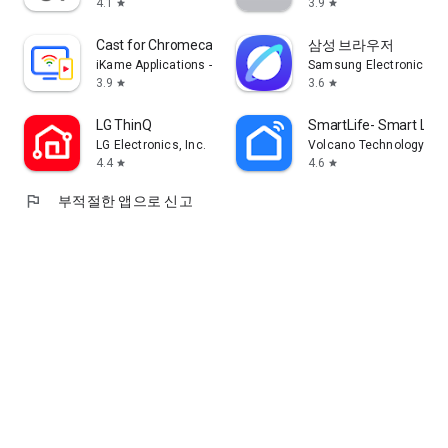
4.1
3.9
star
star
Cast for Chromecast & TV Cast
삼성 브라우저
iKame Applications - Begamob Global
Samsung Electronics Co.
3.9
3.6
star
star
LG ThinQ
SmartLife- Smart Livi
LG Electronics, Inc.
Volcano Technology Lim
4.4
4.6
star
star
flag
부적절한 앱으로 신고