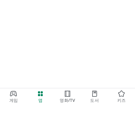
게임
앱
영화/TV
도서
키즈