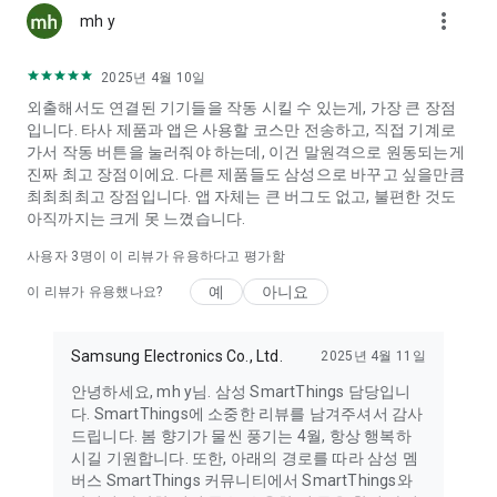
more_vert
추가
mh y
• 마이크 : 고주파 소리를 사용해 SmartThings에 특정 기기를 추
가
2025년 4월 10일
• 파일 및 미디어 : (Android 12) 데이터 저장 및 콘텐츠 공유
외출해서도 연결된 기기들을 작동 시킬 수 있는게, 가장 큰 장점
• 사진 및 동영상 : (Android 13 ↑) SmartThings 기기에서 사진과
입니다. 타사 제품과 앱은 사용할 코스만 전송하고, 직접 기계로
동영상을 재생
가서 작동 버튼을 눌러줘야 하는데, 이건 말원격으로 원동되는게
• 음악 및 오디오 : (Android 13 ↑) SmartThings 기기에서 소리와
진짜 최고 장점이에요. 다른 제품들도 삼성으로 바꾸고 싶을만큼
동영상을 재생
최최최최고 장점입니다. 앱 자체는 큰 버그도 없고, 불편한 것도
• 전화 : (Android 12 ↑) 스마트 스피커에서 전화 걸기
아직까지는 크게 못 느꼈습니다.
• 연락처 : (Android 12 ↑) 문자 메시지 알림을 보내기 위해 연락처
에서 전화번호를 확인
사용자
3
명이 이 리뷰가 유용하다고 평가함
• 신체활동 : (Android 12 ↑) 반려동물과 함께하는 산책 활동을 인
식
예
아니요
이 리뷰가 유용했나요?
[선택적 접근권한: Wear OS]
• 근처 기기 : (Wear OS 3.5 ↑) 저전력 블루투스(BLE)로 주변 기기
Samsung Electronics Co., Ltd.
2025년 4월 11일
검색
안녕하세요, mh y님. 삼성 SmartThings 담당입니
• 알림 : (Wear OS 4.0 ↑) SmartThings 기기 및 기능에 대한 알림
다. SmartThings에 소중한 리뷰를 남겨주셔서 감사
제공
드립니다. 봄 향기가 물씬 풍기는 4월, 항상 행복하
• 마이크 : 마이크와 스피커를 사용하여 주변 기기와 통신
시길 기원합니다. 또한, 아래의 경로를 따라 삼성 멤
----
버스 SmartThings 커뮤니티에서 SmartThings와
개발자 연락처 :