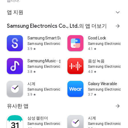
습니다.
앱 지원
expand_more
Samsung Electronics Co., Ltd.의 앱 더보기
arrow_forward
Samsung Smart Switch Mobile
Good Lock
Samsung Electronics Co., Ltd.
Samsung Electronics Co.
3.9
4.1
star
star
Samsung Music - 삼성 뮤직
음성 녹음
Samsung Electronics Co., Ltd.
Samsung Electronics Co.
3.8
4.0
star
star
시계
Galaxy Wearable
Samsung Electronics Co., Ltd.
Samsung Electronics Co.
3.9
3.7
star
star
유사한 앱
arrow_forward
삼성 캘린더
시계
Samsung Electronics Co., Ltd.
Samsung Electronics Co.