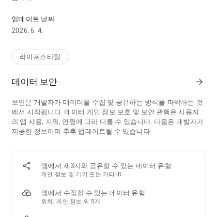
삼성 스마트 TV, 가전 제품과 SmartThings 호환 기기들을 앱 하나
SmartThings 를 이용해서 여러 기기를 더 빠르고 쉽게 연결하고
제어 할 수 있습니다. 어디에 있든 상관없이 삼성 가전, TV, Ring,
업데이트 날짜
Nest, Philips Hue 같은 다양한 기기를 확인하고 제어할 수 있습니
2026. 6. 4.
다.
또한 Bixby, Google Assistant, Alexa 연동을 통해 음성으로 쉽게
기기를 제어 할 수 있습니다.
라이프스타일
[주요 기능]
데이터 보안
arrow_forward
- 어디에서든 당신의 집 상태를 확인하고 제어할 수 있습니다.
- 다양한 브랜드의 장치를 연결하고 루틴을 설정하여 함께 작동시
보안은 개발자가 데이터를 수집 및 공유하는 방식을 파악하는 것
킬 수 있습니다.
에서 시작됩니다. 데이터 개인 정보 보호 및 보안 관행은 사용자
- 시간, 날씨, 기기 상태 등 다양한 조건에 따라 자동으로 기기를
의 앱 사용, 지역, 연령에 따라 다를 수 있습니다. 다음은 개발자가
동작시킬 수 있습니다.
제공한 정보이며 추후 업데이트될 수 있습니다.
- 다른 사람에게 권한을 주어 공유된 장소의 기기를 함께 사용할
수 있습니다.
- 알림을 통해 업데이트된 기기의 상태를 받을 수 있습니다.
앱에서 제3자와 공유할 수 있는 데이터 유형
※ SmartThings는 삼성전자 스마트폰에 최적화되어 있으며, 다
개인 정보 및 기기 또는 기타 ID
른 제조사 스마트폰에서 사용할 경우, 일부 기능에 제한이 있을
수 있습니다.
앱에서 수집할 수 있는 데이터 유형
※ 일부 국가에서는 특정 기능이 지원되지 않을 수 있습니다.
위치, 개인 정보 외 5개
※ Wear OS 기반 워치에도 SmartThings를 설치할 수 있습니다.