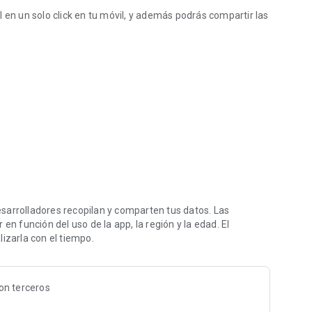
 en un solo click en tu móvil, y además podrás compartir las
 que buscas: la farmacia más cercana, el polideportivo,
ilita la orientación en el mapa.
omo emergencias, teatro, Juzgado, centro de salud...
 en tu municipio, para que no te lo pierdas!!
 lo que debes saber en tiempo real.
sarrolladores recopilan y comparten tus datos. Las
en función del uso de la app, la región y la edad. El
izarla con el tiempo.
on terceros