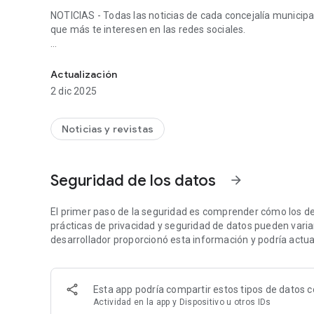
NOTICIAS - Todas las noticias de cada concejalía municipal
que más te interesen en las redes sociales.
Ayuntamiento de Santa Maria del Páramo
MAPAS - Su geolocalizador te permitirá encontrar el lugar
biblioteca.... Además va acompañado de una brújula que fac
Actualización
2 dic 2025
DIRECTORIO - Directorio telefónico, distintos teléfonos c
simplemente tocar y llamar.
Noticias y revistas
AGENDA - Infórmate de todos los eventos que tendrán lugar
ALERTAS - Notificaciones Push de nuestro municipio. Todo
Seguridad de los datos
arrow_forward
El primer paso de la seguridad es comprender cómo los de
prácticas de privacidad y seguridad de datos pueden variar 
desarrollador proporcionó esta información y podría actual
Esta app podría compartir estos tipos de datos c
Actividad en la app y Dispositivo u otros IDs