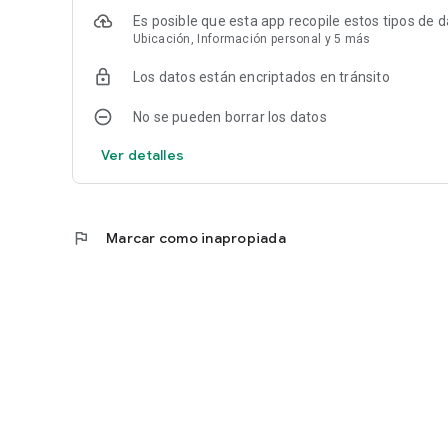
Es posible que esta app recopile estos tipos de 
Ubicación, Información personal y 5 más
Los datos están encriptados en tránsito
No se pueden borrar los datos
Ver detalles
flag
Marcar como inapropiada