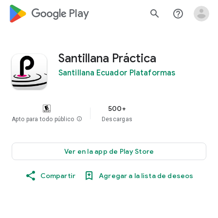
google_logo Play
search
help_outline
Santillana Práctica
Santillana Ecuador Plataformas
500+
Apto para todo público
info
Descargas
Ver en la app de Play Store
Compartir
Agregar a la lista de deseos