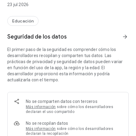
su tiempo de manera más eficiente y que puedan enfocarse
23 jul 2026
en la tarea principal de enseñar a sus estudiantes.
Santillana Práctica tiene tres perfiles fundamentales: el perfil
del docente, el del estudiante y el del padre de familia. Cada
Educación
uno está diseñado para ayudarlos en su rol dentro del
proceso de enseñanza-aprendizaje.
Seguridad de los datos
arrow_forward
Además de ser un contenedor de los componentes digitales,
Santillana Práctica ofrece a los docentes una herramienta de
El primer paso de la seguridad es comprender cómo los
gestión educativa que les permite acceder a tareas,
desarrolladores recopilan y comparten tus datos. Las
mensajes y recordatorios y controlar la asistencia de los
prácticas de privacidad y seguridad de datos pueden variar
estudiantes, para estar al tanto de su progreso.
en función del uso de la app, la región y la edad. El
Santillana Práctica cuenta con un sistema de notificaciones
desarrollador proporcionó esta información y podría
para que los participantes principales (docentes, estudiantes
actualizarla con el tiempo.
y padres de familia) estén comunicados y al tanto de las
tareas, las notas, la asistencia y otros aspectos importantes
del proceso educativo. De esta forma, todos pueden conocer
en tiempo real el progreso del estudiante y actuar
No se comparten datos con terceros
consecuentemente para mejorar su proceso de aprendizaje.
Más información
sobre cómo los desarrolladores
declaran el uso compartido
No se recopilan datos
Más información
sobre cómo los desarrolladores
declaran la recopilación