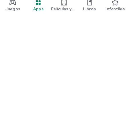
Juegos
Apps
Películas y
Libros
Infantiles
programas
Google Play
Play Pass
Play Points
Tarjetas de regalo
Canjear
Política de reembolsos
Niños y familia
Guía para padres