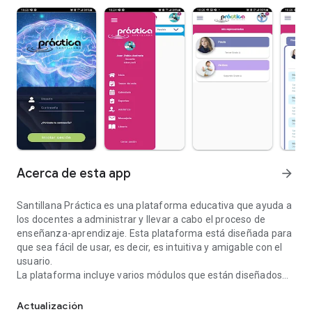
Acerca de esta app
arrow_forward
Santillana Práctica es una plataforma educativa que ayuda a
los docentes a administrar y llevar a cabo el proceso de
enseñanza-aprendizaje. Esta plataforma está diseñada para
que sea fácil de usar, es decir, es intuitiva y amigable con el
usuario.
La plataforma incluye varios módulos que están diseñados
Santillana Práctica una plataforma educativa que faculta la gesti
para cubrir todas las necesidades de la gestión educativa y
que han sido creados para ayudar a los docentes a gestionar
Actualización