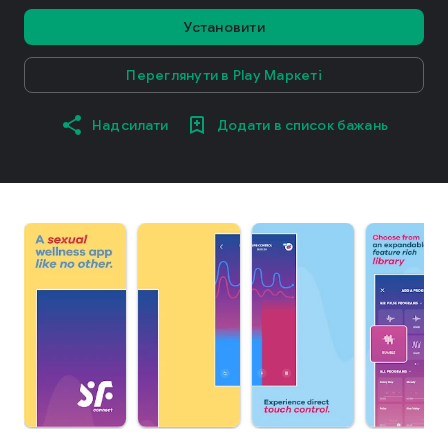
Установити
Переглянути в Play Маркеті
Надсилати
Додати в список бажань