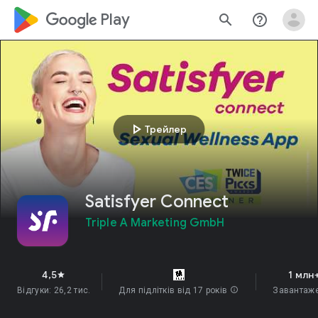
google_logo Play
search
help_outline
play_arrow
Трейлер
Satisfyer Connect
Triple A Marketing GmbH
4,5
1 млн
star
Відгуки: 26,2 тис.
Для підлітків від 17 років
info
Завантаж