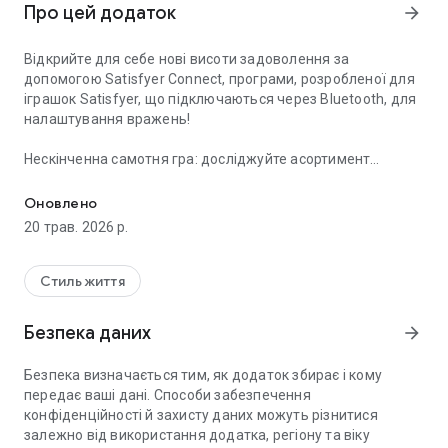
Про цей додаток
arrow_forward
Відкрийте для себе нові висоти задоволення за
допомогою Satisfyer Connect, програми, розробленої для
іграшок Satisfyer, що підключаються через Bluetooth, для
налаштування вражень!
Нескінченна самотня гра: досліджуйте асортимент
Відкрийте для себе нові вершини задоволення!
іграшок Satisfyer з Bluetooth за допомогою інтуїтивно
зрозумілого тактильного керування або завантажуйте ще
Оновлено
більше програм. Ваше з'єднання з іграшкою залишається
20 трав. 2026 р.
активним, навіть коли програма працює у фоновому
режимі або екран заблоковано, тому ніщо не заважає.
Підключайте до 4 пристроїв одночасно! Діліться та
Стиль життя
зберігайте свої унікальні послідовності.
Безпека даних
arrow_forward
Зв'язуйтесь з партнерами по всьому світу: керуйте їхніми
іграшками або синхронізуйте їх для спільних відчуттів, чи
Безпека визначається тим, як додаток збирає і кому
то у стосунках на відстані, чи під час пошуку нових друзів.
передає ваші дані. Способи забезпечення
Відео- та голосові дзвінки тримають вас поруч незалежно
конфіденційності й захисту даних можуть різнитися
від відстані, тому кожен інтимний момент відчувається
залежно від використання додатка, регіону та віку
реальним. Функції чату покращують враження, сприяючи