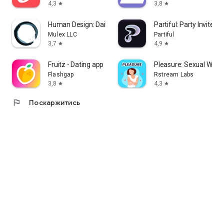
4,3
3,8
star
star
Human Design: Daily Astrology
Partiful: Party Invite M
Mulex LLC
Partiful
3,7
4,9
star
star
Fruitz - Dating app
Pleasure: Sexual Well
Flashgap
Rstream Labs
3,8
4,3
star
star
flag
Поскаржитись