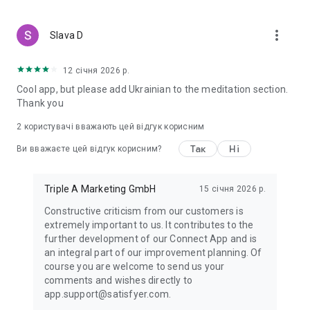
more_vert
Slava D
12 січня 2026 р.
Cool app, but please add Ukrainian to the meditation section.
Thank you
2
користувачі вважають цей відгук корисним
Так
Ні
Ви вважаєте цей відгук корисним?
Triple A Marketing GmbH
15 січня 2026 р.
Constructive criticism from our customers is
extremely important to us. It contributes to the
further development of our Connect App and is
an integral part of our improvement planning. Of
course you are welcome to send us your
comments and wishes directly to
app.support@satisfyer.com.