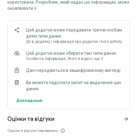
користувача. Розробник, який надає цю інформацію, може
зв'язкам між однодумцями.
оновлювати її.
Несподівані пригоди: синхронізуйте іграшки з улюбленими
ритмами за допомогою вбудованого музичного плеєра
або дозвольте навколишнім звукам керувати враженнями
Цей додаток може передавати третім особам
— ваша музика та медитації продовжуються навіть після
деякі типи даних
того, як ви відкладете телефон. Дослідіть свою чуттєвість
Дії в додатку і Інформація про додаток і його роботу
за допомогою медитацій High Touch або використовуйте
режим навколишнього звуку, щоб дозволити
Цей додаток може збирати такі типи даних
навколишньому світу задавати ритм.
Особиста інформація, Фото й відео і ще 2
Дані передаються в зашифрованому вигляді
Сумісність з Wear OS: Насолоджуйтесь Satisfyer Connect
тепер на Wear OS. Отримуйте доступ до тактильного
Ви можете надіслати запит на видалення цих
керування та керуйте своїми враженнями безпосередньо
даних
зі свого смарт-годинника для максимальної зручності та
гнучкості.
Докладніше
Оцінки та відгуки
arrow_forward
Оцінки й відгуки перевірено
info_outline