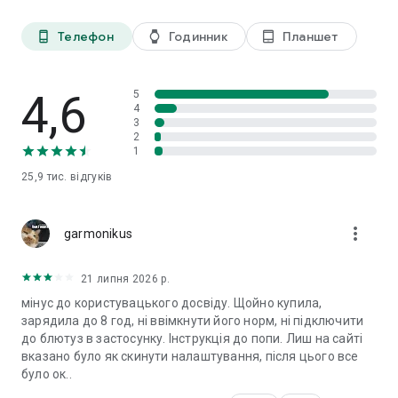
Телефон
Годинник
Планшет
phone_android
watch
tablet_android
4,6
5
4
3
2
1
25,9 тис.
відгуків
more_vert
garmonikus
21 липня 2026 р.
мінус до користувацького досвіду. Щойно купила,
зарядила до 8 год, ні ввімкнути його норм, ні підключити
до блютуз в застосунку. Інструкція до попи. Лиш на сайті
вказано було як скинути налаштування, після цього все
було ок..