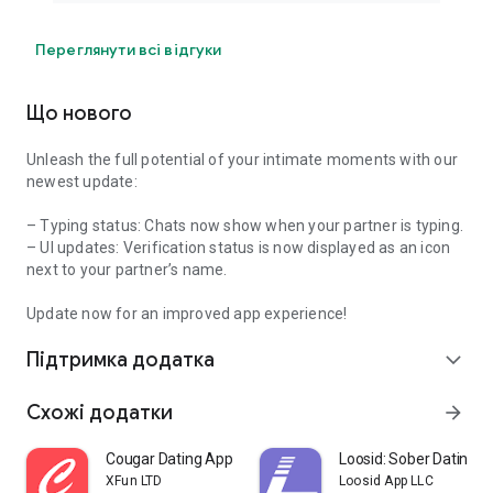
Переглянути всі відгуки
Що нового
Unleash the full potential of your intimate moments with our
newest update:
– Typing status: Chats now show when your partner is typing.
– UI updates: Verification status is now displayed as an icon
next to your partner’s name.
Update now for an improved app experience!
Підтримка додатка
expand_more
Схожі додатки
arrow_forward
Cougar Dating App: Meet Mature
Loosid: Sober Dating 
XFun LTD
Loosid App LLC