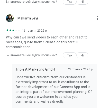
Так
Ні
Ви вважаєте цей відгук корисним?
more_vert
Мaksym Bilyi
16 травня 2026 р.
Why can't we send videos to each other and react to
messages, quote them? Please do this for full
communication.
Так
Ні
Ви вважаєте цей відгук корисним?
Triple A Marketing GmbH
22 травня 2026 р.
Constructive criticism from our customers is
extremely important to us. It contributes to the
further development of our Connect App and is
an integral part of our improvement planning. Of
course you are welcome to send us your
comments and wishes directly.