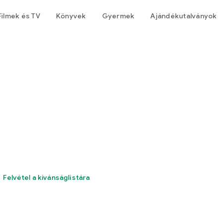
Filmek és TV
Könyvek
Gyermek
Ajándékutalványok
Felvétel a kívánságlistára