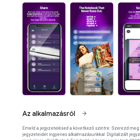
Az alkalmazásról
arrow_forward
Emeld a jegyzetelésed a következő szintre. Szerezd meg 
jegyzeteidet ingyenes alkalmazásunkkal. Digitalizált jegy