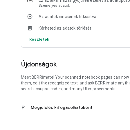
Ez az alkalmazás gyűjtheti ezeket az adattípus
Személyes adatok
Az adatok nincsenek titkosítva.
Kérheted az adatok törlését
Részletek
Újdonságok
Meet BERRĪmate! Your scanned notebook pages can now be 
them, edit the recognized text, and ask BERRĪmate anythin
search, coupon codes, and many UI improvements.
flag
Megjelölés kifogásolhatóként