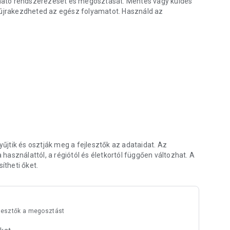
átható rendszerezését és megosztását. Mentés vagy küldés
s újrakezdheted az egész folyamatot. Használd az
 küldjön. Használja újra okos jegyzetfüzetét örökre
jtik és osztják meg a fejlesztők az adataidat. Az
asználattól, a régiótól és életkortól függően változhat. A
ítheti őket.
jlesztők a megosztást