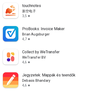
touchnotes
新空电子
3,5
star
ProBooks: Invoice Maker
Brian Augsburger
4,7
star
Collect by WeTransfer
WeTransfer BV
4,6
star
Jegyzetek: Mappák és teendők
Debasis Bhandary
4,6
star