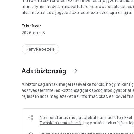
mail címre elküldheted. Ez lehetővé teszi jegyzeteid átl
után enyhén nedves ruhával letörölheted az oldalakat, é
alkalmazást és a jegyzetfüzetedet ezerszer, újra és újra.
Jegyzeteljen, szkenneljen, digitalizáljon, mentsen el vagy
Frissítve:
2026. aug. 5.
Fényképezés
Adatbiztonság
arrow_forward
A biztonság annak megértésével kezdődik, hogy miként gyű
adatvédelemmel és -biztonsággal kapcsolatos gyakorlat a h
fejlesztő adta meg ezeket az információkat, és idővel friss
Nem osztanak meg adatokat harmadik felekkel
További információ arról,
hogy miként deklarálják a fe