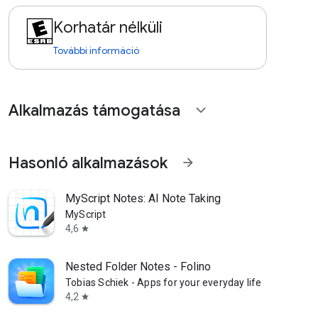
Korhatár nélküli
További információ
Alkalmazás támogatása
expand_more
Hasonló alkalmazások
arrow_forward
MyScript Notes: AI Note Taking
MyScript
4,6
star
Nested Folder Notes - Folino
Tobias Schiek - Apps for your everyday life
4,2
star