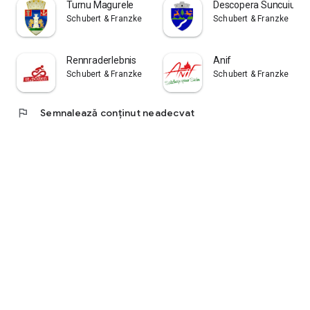
Turnu Magurele
Descopera Suncuius
Schubert & Franzke
Schubert & Franzke
Rennraderlebnis
Anif
Schubert & Franzke
Schubert & Franzke
flag
Semnalează conținut neadecvat