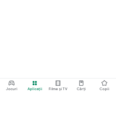
Jocuri
Aplicații
Filme și TV
Cărți
Copii