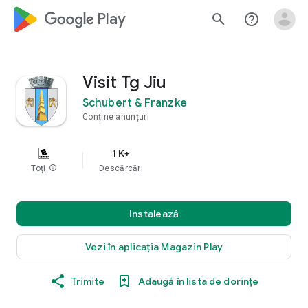
google_logo Play
search
help_outline
Visit Tg Jiu
Schubert & Franzke
Conține anunțuri
1 K+
Toți
info
Descărcări
Instalează
Vezi în aplicația Magazin Play
Trimite
Adaugă în lista de dorințe