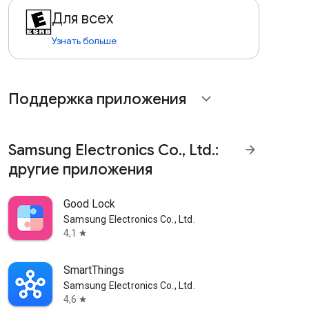
Для всех
Узнать больше
Поддержка приложения
expand_more
Samsung Electronics Co., Ltd.:
arrow_forward
другие приложения
Good Lock
Samsung Electronics Co., Ltd.
4,1
star
SmartThings
Samsung Electronics Co., Ltd.
4,6
star