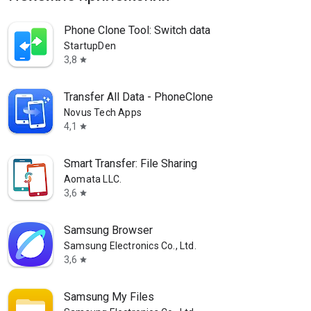
Phone Clone Tool: Switch data
StartupDen
3,8
star
Transfer All Data - PhoneClone
Novus Tech Apps
4,1
star
Smart Transfer: File Sharing
Aomata LLC.
3,6
star
Samsung Browser
Samsung Electronics Co., Ltd.
3,6
star
Samsung My Files