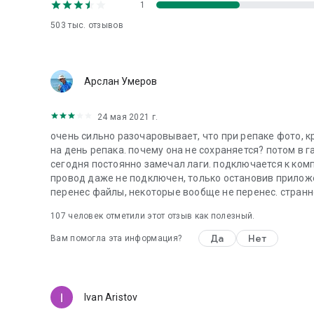
1
503 тыс.
отзывов
Арслан Умеров
24 мая 2021 г.
очень сильно разочаровывает, что при репаке фото, к
на день репака. почему она не сохраняется? потом в г
сегодня постоянно замечал лаги. подключается к ком
провод даже не подключен, только остановив прилож
перенес файлы, некоторые вообще не перенес. странно
107
человек отметили этот отзыв как полезный.
Да
Нет
Вам помогла эта информация?
Ivan Aristov