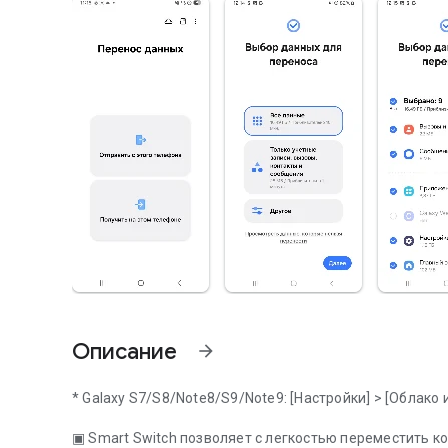
Описание
arrow_forward
* Galaxy S7/S8/Note8/S9/Note9: [Настройки] > [Облако и
▣ Smart Switch позволяет с легкостью переместить ко