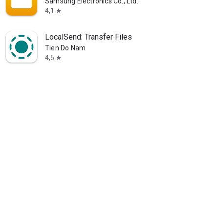
Samsung Electronics Co., Ltd.
4,1
star
LocalSend: Transfer Files
Tien Do Nam
4,5
star