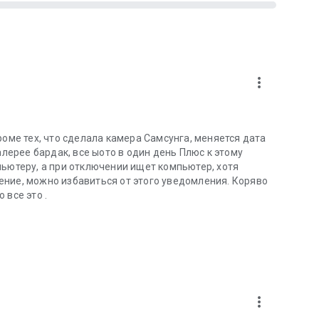
more_vert
роме тех, что сделала камера Самсунга, меняется дата
алерее бардак, все ыото в один день Плюс к этому
пьютеру, а при отключении ищет компьютер, хотя
ение, можно избавиться от этого уведомления. Коряво
 все это .
more_vert