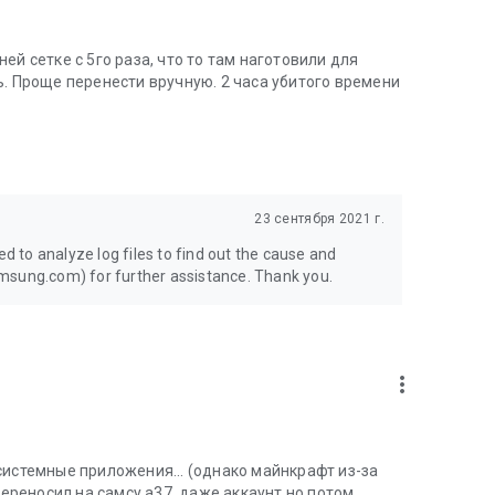
й сетке с 5го раза, что то там наготовили для
ь. Проще перенести вручную. 2 часа убитого времени
23 сентября 2021 г.
ed to analyze log files to find out the cause and
msung.com) for further assistance. Thank you.
more_vert
системные приложения... (однако майнкрафт из-за
Переносил на самсу а37, даже аккаунт,но потом