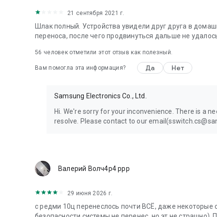
21 сентября 2021 г.
Шлак полный. Устройства увидели друг друга в домашне
переноса, после чего продвинуться дальше не удалос
56
человек отметили этот отзыв как полезный.
Да
Нет
Вам помогла эта информация?
Samsung Electronics Co., Ltd.
Hi. We're sorry for your inconvenience. There is a ne
resolve. Please contact to our email(sswitch.cs@sa
Валерий Волч4р4 ррр
29 июня 2026 г.
с редми 10ц перенеслось почти ВСЁ, даже некоторые 
безопасности системы не перенес, но эт не страшно) .