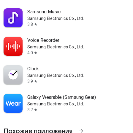
Samsung Music
Samsung Electronics Co., Ltd.
3,8
star
Voice Recorder
Samsung Electronics Co., Ltd.
4,0
star
Clock
Samsung Electronics Co., Ltd.
3,9
star
Galaxy Wearable (Samsung Gear)
Samsung Electronics Co., Ltd.
3,7
star
Похожие приложения
arrow_forward