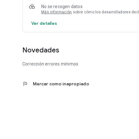
No se recogen datos
Más información
sobre cómo los desarrolladores dec
Ver detalles
Novedades
Corrección errores mínimos
flag
Marcar como inapropiado