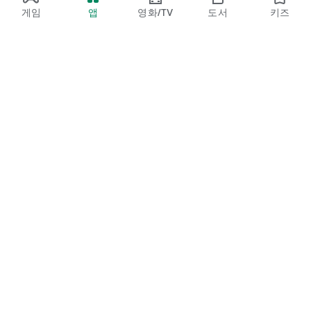
게임
앱
영화/TV
도서
키즈
Google Play
Play Pass
Play 포인트
기프트 카드
코드 등록
환불 정책
어린이/가족
보호자 가이드