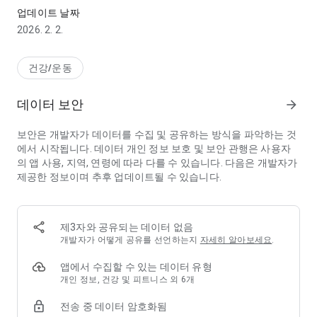
어"라는 말 한마디면 AI가 알아서 영양 성분을 분석하고 기록합니
업데이트 날짜
다.
2026. 2. 2.
당신의 어제까지 기억하는 세심함: "지난번에 발목 다치셨던 건
좀 어떠세요?" 다톡이는 당신의 컨디션과 과거 기록을 모두 기억
하고, 오늘에 딱 맞는 운동과 식단을 제안합니다.
건강/운동
■ 스스로 사고하고 설계하는 에이전틱(Agentic) AI
데이터 보안
arrow_forward
데이터 기반의 원인 분석: 다톡이는 에이전틱 AI 기반으로 스스로
생각하고, 원인까지 분석해냅니다. 살이 왜 안 빠지는지 더 이상
보안은 개발자가 데이터를 수집 및 공유하는 방식을 파악하는 것
혼자 고민하지 마세요. 다톡이 AI가 당신의 데이터를 스스로 분석
에서 시작됩니다. 데이터 개인 정보 보호 및 보안 관행은 사용자
해 정체기의 원인을 찾아내고 대안을 설계합니다.
의 앱 사용, 지역, 연령에 따라 다를 수 있습니다. 다음은 개발자가
답변을 넘어 솔루션을 제안: 단순히 묻는 말에만 답하는 챗봇이
제공한 정보이며 추후 업데이트될 수 있습니다.
아닙니다. 당신의 식습관 패턴을 파악하고 최적의 목표 달성 방안
을 스스로 판단하여 제시하는 스마트한 다이어트 에이전트입니
다.
제3자와 공유되는 데이터 없음
■ 당신을 포기하지 않게 만드는 능동형 케어
개발자가 어떻게 공유를 선언하는지
자세히 알아보세요
.
먼저 찾아오는 코치: 당신이 잊고 있을 때 다톡이가 먼저 말을 겁
니다. "어제 저녁 기록이 없네요! 잊으신 것 같아 챙기러 왔어요."
앱에서 수집할 수 있는 데이터 유형
자책은 짧게, 포기는 없게: AI가 항상 분석적이고 T같은 성격만 있
개인 정보, 건강 및 피트니스 외 6개
는건 아니에요! 어쩌다 과식해도 괜찮아요. 다톡이는 당신을 '다
전송 중 데이터 암호화됨
독'입니다. "맛있게 드셨으면 됐어요! 저녁부터 다시 저랑 가볍게