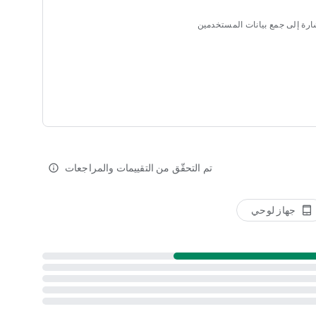
إشارة إلى جمع بيانات المستخدمين
تم التحقّق من التقييمات والمراجعات
info_outline
جهاز لوحي
tablet_android