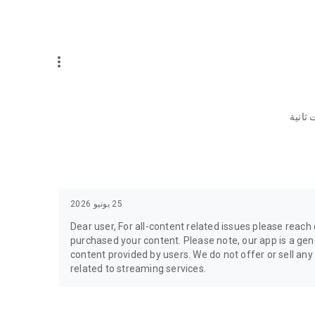
more_vert
 ثانية
25 يونيو 2026
Dear user, For all-content related issues please reac
purchased your content. Please note, our app is a gene
content provided by users. We do not offer or sell any
related to streaming services.