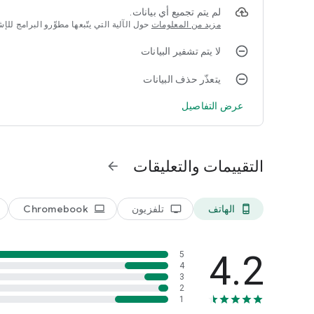
لم يتم تجميع أي بيانات.
اكتشف عالمًا جديدًا من بث IPTV مع XP IPTV - الترفيه المطلق
مزيد من المعلومات
حول الآلية التي يتّبعها مطوِّرو البرامج لل
مَركَز!
لا يتم تشفير البيانات
يتعذّر حذف البيانات
عرض التفاصيل
التقييمات والتعليقات
arrow_forward
الهاتف
تلفزيون
Chromebook
laptop
tv
phone_android
4.2
5
4
3
2
1