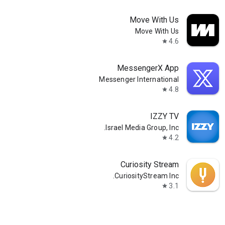
Move With Us
Move With Us
4.6
star
MessengerX App
Messenger International
4.8
star
IZZY TV
Israel Media Group, Inc.
4.2
star
Curiosity Stream
CuriosityStream Inc.
3.1
star