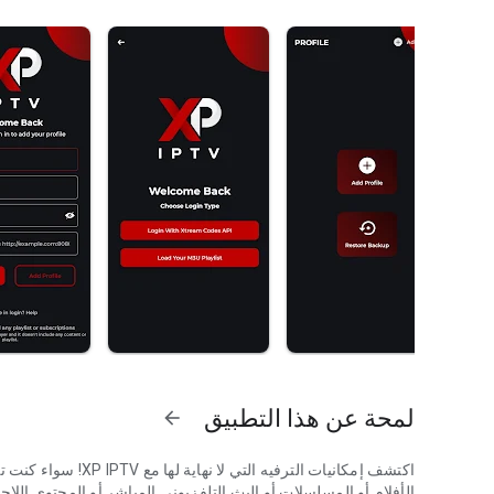
لمحة عن هذا التطبيق
arrow_forward
اكتشف إمكانيات الترفيه التي لا نهاية لها مع XP IPTV! سواء كنت تشاهد