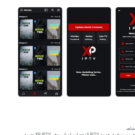
الأفلام أو المسلسلات أو البث التلفزيوني المباشر أو المحتوى اللاحق من موفري خدمة IPTV المفضلين لديك، يوفر XP IPTV تجربة