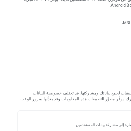
وموضوعات متعددة
• الميزات المتقدمة: استمتع بدعم Chromecast ودليل تلفزيون EPG ووضع صورة داخل صورة وأدوات الرقابة الأبوية للحصول على
لام والمسلسلات،
اقم العمل، مما يعزز فهمك العام.
دام مُحسّنة
لتطبيقات لجمع بياناتك ومشاركتها. قد تختلف خصوصية البيانات
فّر مطوِّر التطبيقات هذه المعلومات وقد يعدِّلها بمرور الوقت.
دمات الطرف الثالث ولا يتغاضى عن بث المحتوى المحمي بحقوق الطبع والنشر دون
لإشارة إلى مشاركة بيانات المستخدمين
ح بها.