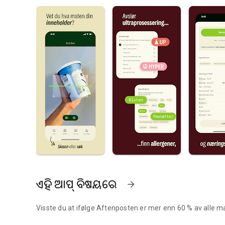
ଏହି ଆପ୍ ବିଷୟରେ
arrow_forward
Visste du at ifølge Aftenposten er mer enn 60 % av alle ma