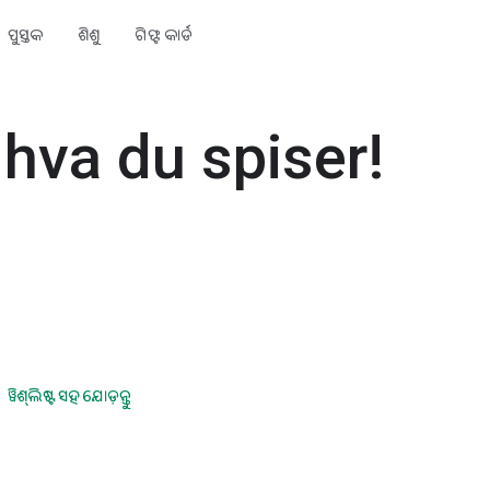
ପୁସ୍ତକ
ଶିଶୁ
ଗିଫ୍ଟ କାର୍ଡ
 hva du spiser!
ୱିଶ୍‍ଲିଷ୍ଟ ସହ ଯୋଡ଼ନ୍ତୁ