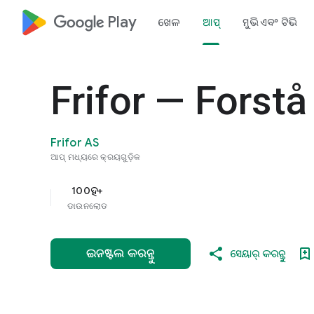
google_logo Play
ଖେଳ
ଆପ୍‌
ମୁଭି ଏବଂ ଟିଭି
Frifor — Forstå
Frifor AS
ଆପ୍‌ ମଧ୍ୟରେ କ୍ରୟଗୁଡ଼ିକ
100ହ+
ଡାଉନଲୋଡ
ଇନଷ୍ଟଲ କରନ୍ତୁ
ସେୟାର୍ କରନ୍ତୁ