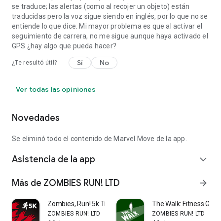
se traduce; las alertas (como al recojer un objeto) están
traducidas pero la voz sigue siendo en inglés, por lo que no se
entiende lo que dice. Mi mayor problema es que al activar el
seguimiento de carrera, no me sigue aunque haya activado el
GPS ¿hay algo que pueda hacer?
Sí
No
¿Te resultó útil?
Ver todas las opiniones
Novedades
Se eliminó todo el contenido de Marvel Move de la app.
Asistencia de la app
expand_more
Más de ZOMBIES RUN! LTD
arrow_forward
Zombies, Run! 5k Training 2
The Walk: Fitness Gam
ZOMBIES RUN! LTD
ZOMBIES RUN! LTD