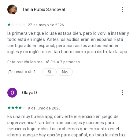
more_vert
Tania Rubio Sandoval
27 de mayo de 2026
la primera vez que lo usé estaba bien, pero lo volvi a instalar y
todo está en inglés. Antes los audios eran en español. Está
configurado en español, pero aun así los audios están en
ingles y mi inglés no es tan bueno como para disfrutar la app.
Esta opinión les resultó útil a
7
personas
Sí
No
¿Te resultó útil?
more_vert
Olaya D
9 de junio de 2026
Es una muy buena app, convierte el ejercicio en juego de
supervivencia! También trae consejos y opciones para
ejercicios bajo techo. Los problemas que encuentro es el
idioma: aunque hay opción para español, no toda la interfaz