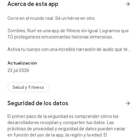
Acerca de esta app
arrow_forward
Corre en el mundo real. Sé un héroe en otro.
Zombies, Run! es una app de fitness sin igual. Logramos que
TÚ protagonices emocionantes historias inmersivas.
Activa tu cuerpo con una increíble narración de audio que te
Aventuras épicas de fitness
sumerge en el apocalipsis zombi y otras aventuras épicas.
¡Te divertirás tanto que te olvidarás de que estás haciendo
Actualización
ejercicio!
23 jul 2026
Tanto si tienes un nivel súper bajo como si eres un corredor
de maratón experimentado, Zombies, Run! funciona en
Salud y fitness
cualquier lugar y a cualquier ritmo. Haz footing en un parque,
corre por la playa o camina por un sendero; hasta puedes
Seguridad de los datos
arrow_forward
entrenar en la cinta de correr o en una silla de ruedas.
El primer paso de la seguridad es comprender cómo los
¿Te gusta hacer ejercicio al ritmo de la música? ¡También
desarrolladores recopilan y comparten tus datos. Las
puedes! Zombies, Run! integra la historia con tus propias
prácticas de privacidad y seguridad de datos pueden variar
listas de reproducción.
en función del uso de la app, la región y la edad. El