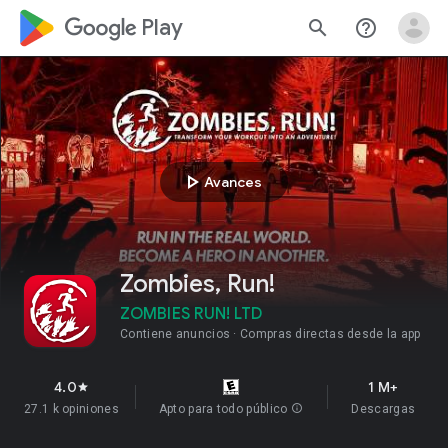
google_logo Play
search
help_outline
play_arrow
Avances
Zombies, Run!
ZOMBIES RUN! LTD
Contiene anuncios
Compras directas desde la app
4.0
1 M+
star
27.1 k opiniones
Apto para todo público
info
Descargas