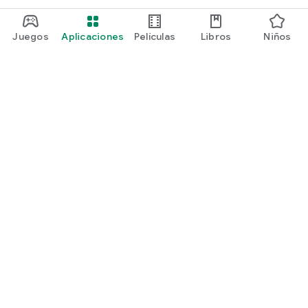
Juegos
Aplicaciones
Películas
Libros
Niños
Google Play
Play Pass
Play Points
Tarjetas regalo
Canjear
Política de reembolsos
Niños y familia