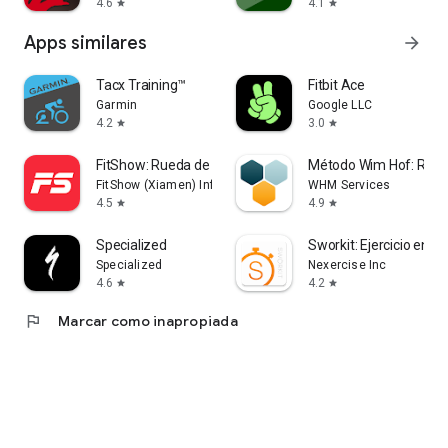
4.6
4.1
star
star
Apps similares
arrow_forward
Tacx Training™
Fitbit Ace
Garmin
Google LLC
4.2
3.0
star
star
FitShow: Rueda de andar
Método Wim Hof: Resp
FitShow (Xiamen) Information Technology Co., Ltd
WHM Services
4.5
4.9
star
star
Specialized
Sworkit: Ejercicio en C
Specialized
Nexercise Inc
4.6
4.2
star
star
flag
Marcar como inapropiada