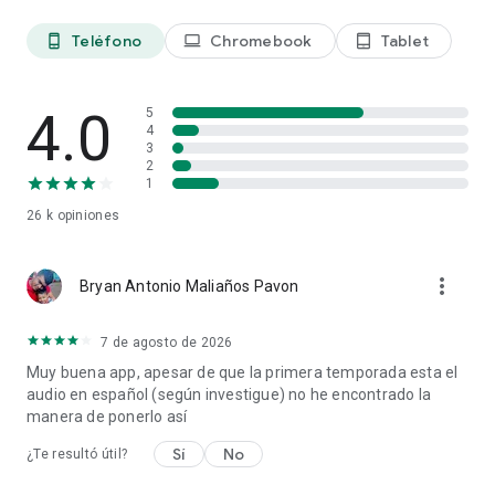
automática al menos 24 horas antes de que finalice el
período vigente. Para gestionar tu suscripción, ve a la
Teléfono
Chromebook
Tablet
phone_android
laptop
tablet_android
configuración de tu cuenta de la App Store.
Puedes consultar todas las condiciones y nuestra política de
4.0
privacidad en https://support.zombiesrungame.com/hc/en-
5
4
us/articles/10967895586461-Zombies-Run-Subscription-
3
Terms y https://support.zombiesrungame.com/hc/en-
2
us/articles/360005935458-Privacy-Policy
1
26 k
opiniones
Nota: El uso continuado del GPS en segundo plano puede
reducir considerablemente la duración de la batería.
more_vert
Bryan Antonio Maliaños Pavon
©2026 Zombies Run! Ltd
7 de agosto de 2026
Muy buena app, apesar de que la primera temporada esta el
audio en español (según investigue) no he encontrado la
manera de ponerlo así
Sí
No
¿Te resultó útil?