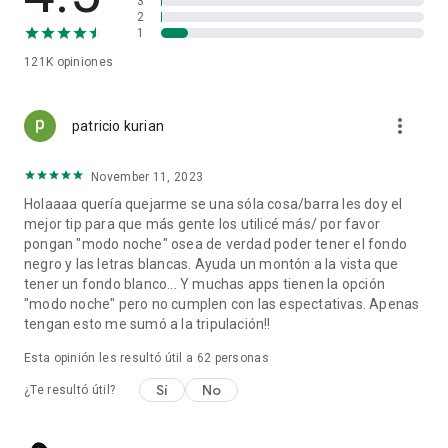
3
2
1
121K
opiniones
more_vert
patricio kurian
November 11, 2023
Holaaaa quería quejarme se una sóla cosa/barra les doy el
mejor tip para que más gente los utilicé más/ por favor
pongan "modo noche" osea de verdad poder tener el fondo
negro y las letras blancas. Ayuda un montón a la vista que
tener un fondo blanco... Y muchas apps tienen la opción
"modo noche" pero no cumplen con las espectativas. Apenas
tengan esto me sumó a la tripulación!!
Esta opinión les resultó útil a
62
personas
Sí
No
¿Te resultó útil?