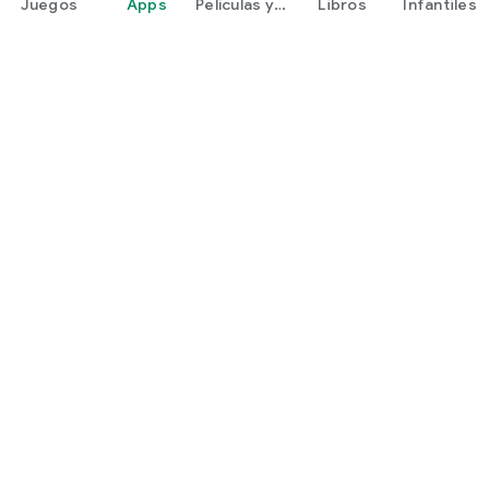
Juegos
Apps
Películas y
Libros
Infantiles
programas
Google Play
Play Pass
Play Points
Tarjetas de regalo
Canjear
Política de reembolsos
Niños y familia
Guía para padres
Uso compartido con la familia