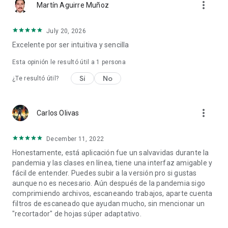
more_vert
Martín Aguirre Muñoz
July 20, 2026
Excelente por ser intuitiva y sencilla
Esta opinión le resultó útil a 1 persona
Sí
No
¿Te resultó útil?
more_vert
Carlos Olivas
December 11, 2022
Honestamente, está aplicación fue un salvavidas durante la
pandemia y las clases en línea, tiene una interfaz amigable y
fácil de entender. Puedes subir a la versión pro si gustas
aunque no es necesario. Aún después de la pandemia sigo
comprimiendo archivos, escaneando trabajos, aparte cuenta
filtros de escaneado que ayudan mucho, sin mencionar un
"recortador" de hojas súper adaptativo.