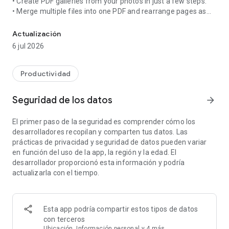
• Create PDF galleries from your photos in just a few steps.
• Merge multiple files into one PDF and rearrange pages as
The all-in-one PDF app trusted by 2.4B+ people for PDF scanning, 
you wish.
• Convert your PDF files to Word documents…
Actualización
• …or your Word documents to PDFs without losing the original
6 jul 2026
formatting.
• Compress PDFs to reduce their size by up to 75% for easier
sharing via email and saving storage space on your phone.
Productividad
• Read, edit, and annotate PDFs.
• Sign PDF documents without printing them.
Seguridad de los datos
arrow_forward
El primer paso de la seguridad es comprender cómo los
Need to do even more with your PDFs? Explore the full suite
desarrolladores recopilan y comparten tus datos. Las
of our 20+ tools at
smallpdf.com
.
prácticas de privacidad y seguridad de datos pueden variar
To ask a question or report an issue, please contact us at
en función del uso de la app, la región y la edad. El
support@smallpdf.com
.
desarrollador proporcionó esta información y podría
actualizarla con el tiempo.
Esta app podría compartir estos tipos de datos
con terceros
Ubicación, Información personal y 4 más