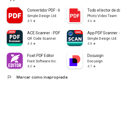
Convertidor PDF - Imagen a PDF
Todo el lector de doc
Simple Design Ltd.
Photo Video Team
4.9
4.6
star
star
ACE Scanner - PDF Scanner App
App PDF Scanner - PD
QR Code Scanner.
Simple Design Ltd.
4.4
4.8
star
star
Foxit PDF Editor
Docusign
Foxit Software Inc.
Docusign
4.0
4.7
star
star
flag
Marcar como inapropiada