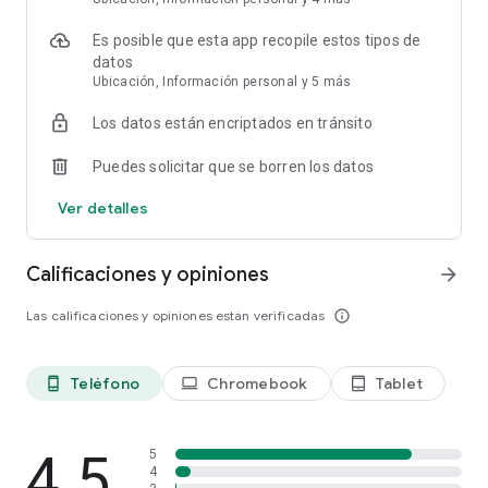
Es posible que esta app recopile estos tipos de
datos
Ubicación, Información personal y 5 más
Los datos están encriptados en tránsito
Puedes solicitar que se borren los datos
Ver detalles
Calificaciones y opiniones
arrow_forward
Las calificaciones y opiniones están verificadas
info_outline
Teléfono
Chromebook
Tablet
phone_android
laptop
tablet_android
4.5
5
4