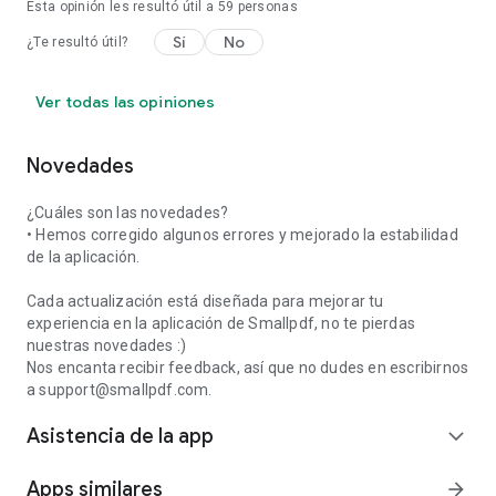
Esta opinión les resultó útil a
59
personas
Sí
No
¿Te resultó útil?
Ver todas las opiniones
Novedades
¿Cuáles son las novedades?
• Hemos corregido algunos errores y mejorado la estabilidad
de la aplicación.
Cada actualización está diseñada para mejorar tu
experiencia en la aplicación de Smallpdf, no te pierdas
nuestras novedades :)
Nos encanta recibir feedback, así que no dudes en escribirnos
a support@smallpdf.com.
Asistencia de la app
expand_more
Apps similares
arrow_forward