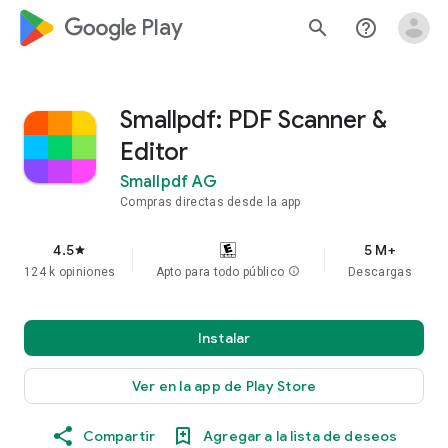
google_logo Play
search
help_outline
Smallpdf: PDF Scanner &
Editor
Smallpdf AG
Compras directas desde la app
4.5
5 M+
star
124 k opiniones
Apto para todo público
info
Descargas
Instalar
Ver en la app de Play Store
Compartir
Agregar a la lista de deseos