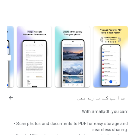
اس ایپ کے بارے میں
arrow_forward
With Smallpdf, you can:
• Scan photos and documents to PDF for easy storage and
seamless sharing.