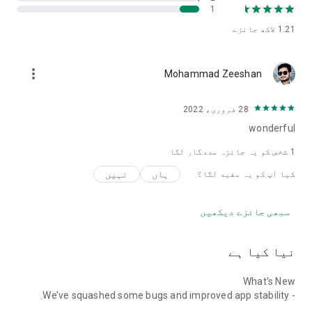
1
1.21 لاکھ
جائزے
more_vert
Mohammad Zeeshan
28 فروری، 2022
wonderful
1 شخص کو یہ جائزہ مددگار لگا
ہاں
نہیں
کیا آپ کو یہ مفید لگا؟
سبھی جائزے دیکھیں
نیا کیا ہے
What's New
- We’ve squashed some bugs and improved app stability.