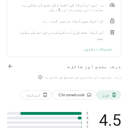
یہ ایپ ان ڈیٹا کی اقسام کو جمع کر سکتی ہے
‫مقام، ذاتی معلومات اور 5 دیگر
ٹرانزٹ میں ڈیٹا مرموز کردہ ہے
آپ ڈیٹا حذف کروانے کیلئے درخواست کر سکتے
ہیں
تفصیلات دیکھیں
درجہ بندی اور جائزے
arrow_forward
درجہ بندیوں اور جائزوں کی تصدیق کی جاتی ہے
info_outline
فون
Chromebook
ٹیبلیٹ
tablet_android
laptop
phone_android
4.5
5
4
3
2