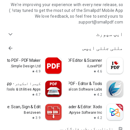
We're improving your experience with every new release, so
stay tuned to get the most out of the Smallpdf Mobile App! :)
We love feedback, so feel free to send yours to
support@smallpdf.com.
ایپ سپورٹ
expand_more
ملتی جلتی ایپس
arrow_forward
age to PDF - PDF Maker
iLovePDF: PDF Editor & Scanner
Simple Design Ltd.
iLovePDF
4.9
4.6
star
star
Falcon PDF - Editor & Tools
کیمرا اسکینر - PDF Scanner App
Tools & Utilities Apps
Falcon Software Labs
4.7
4.2
star
star
erge: Scan, Sign & Edit
PDF Reader & Editor: Xodo
Benzveen
Apryse Software Inc.
3.9
4.2
star
star
flag
نامناسب کے بطور فلیگ کریں