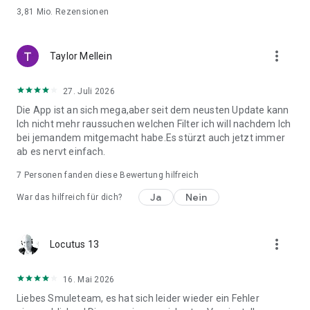
3,81 Mio.
Rezensionen
more_vert
Taylor Mellein
27. Juli 2026
Die App ist an sich mega,aber seit dem neusten Update kann
Ich nicht mehr raussuchen welchen Filter ich will nachdem Ich
bei jemandem mitgemacht habe.Es stürzt auch jetzt immer
ab es nervt einfach.
7
Personen fanden diese Bewertung hilfreich
Ja
Nein
War das hilfreich für dich?
more_vert
Locutus 13
16. Mai 2026
Liebes Smuleteam, es hat sich leider wieder ein Fehler