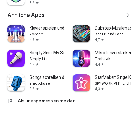
3,9
star
Ähnliche Apps
arrow_forward
Klavier spielen und lernen
Dubstep-Musikmache
Yokee™
Beat Blend Labs
4,3
4,7
star
star
Simply Sing: My Singing App
Mikrofonverstärker
Simply Ltd
Firehawk
4,4
4,4
star
star
Songs schreiben & aufnehmen
StarMaker: Singe Kara
smoothuse
SKYWORK AI PTE. LTD.
3,8
4,3
star
star
flag
Als unangemessen melden