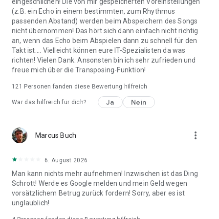
eingeschlichen! Die von mir gespeicherten Voreinstellungen
(z.B. ein Echo in einem bestimmten, zum Rhythmus
passenden Abstand) werden beim Abspeichern des Songs
nicht übernommen! Das hört sich dann einfach nicht richtig
an, wenn das Echo beim Abspielen dann zu schnell für den
Takt ist.... Vielleicht können eure IT-Spezialisten da was
richten! Vielen Dank. Ansonsten bin ich sehr zufrieden und
freue mich über die Transposing-Funktion!
121
Personen fanden diese Bewertung hilfreich
Ja
Nein
War das hilfreich für dich?
more_vert
Marcus Buch
6. August 2026
Man kann nichts mehr aufnehmen! Inzwischen ist das Ding
Schrott! Werde es Google melden und mein Geld wegen
vorsätzlichem Betrug zurück fordern! Sorry, aber es ist
unglaublich!