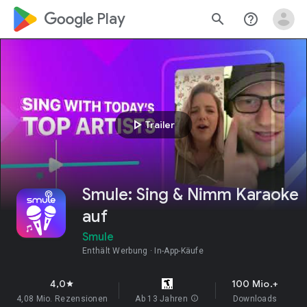
google_logo Play
search
help_outline
play_arrow
Trailer
Smule: Sing & Nimm Karaoke
auf
Smule
Enthält Werbung
In-App-Käufe
4,0
100 Mio.+
star
4,08 Mio. Rezensionen
Ab 13 Jahren
info
Downloads