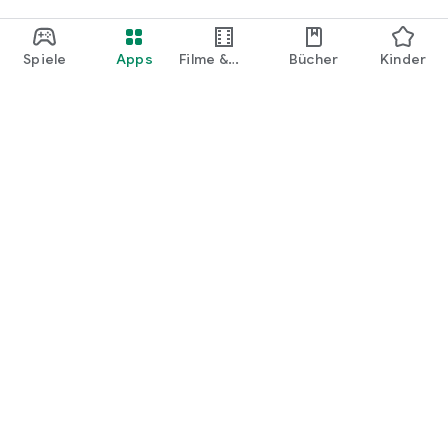
Spiele
Apps
Filme &
Bücher
Kinder
Shows
Google Play
Play Pass
Play Points
Geschenkkarten
Einlösen
Erstattungsrichtlinien
Kinder und Familie