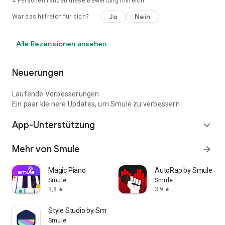
4
Personen fanden diese Bewertung hilfreich
Ja
Nein
War das hilfreich für dich?
Alle Rezensionen ansehen
Neuerungen
Laufende Verbesserungen
Ein paar kleinere Updates, um Smule zu verbessern
App-Unterstützung
expand_more
Mehr von Smule
arrow_forward
Magic Piano
AutoRap by Smule
Smule
Smule
3,8
3,9
star
star
Style Studio by Smule
Smule