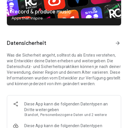
gewinnen. Verbinde dich mit Sängern und Musikliebhabern
aus der ganzen Welt.
Record & produce music
- Karaoke-Challenges: Nimm an aufregenden Wettbewerben
Apps that inspire
und globalen Events teil, gewinne Preise, erweitere deine
Fangemeinde und zeige dein Talent.
- Singen lernen & verbessern: Perfektioniere deinen Gesang
mit Smules Tonhöhenführer und Gesangslektionen. Egal, ob
Datensicherheit
arrow_forward
du Anfänger oder erfahren bist – Smule hilft dir, deine
Stimme zu entfalten.
- Freestyle-Modus: Werde kreativ, indem du eigene Songs
Was die Sicherheit angeht, solltest du als Erstes verstehen,
aufnimmst, Texte erstellst und andere einlädst, mit dir
wie Entwickler deine Daten erheben und weitergeben. Die
musikalische Projekte zu starten.
Datenschutz- und Sicherheitspraktiken können je nach deiner
- Teile deine Musik: Lade deine Videos oder Audioaufnahmen
Verwendung, deiner Region und deinem Alter variieren. Diese
direkt auf Social Media wie TikTok, Instagram, WhatsApp und
Informationen wurden vom Entwickler zur Verfügung gestellt
mehr hoch. Teile deine Leidenschaft für Musik mit der Welt!
und können jederzeit von ihm geändert werden.
VERBINDE DIE WELT DURCH MUSIK™
Musik ist eine universelle Sprache, die Menschen
Diese App kann die folgenden Datentypen an
zusammenbringt. Mit Smule kannst du nicht nur singen,
Dritte weitergeben
sondern auch eine Community aus Gleichgesinnten
Standort, Personenbezogene Daten und 2 weitere
entdecken. Teile deine Performances, finde neue Fans und
entdecke Songs, die dein Herz bewegen.
Diese App kann die folgenden Datentypen