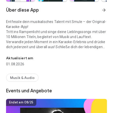
Über diese App
arrow_forward
Entfessle dein musikalisches Talent mit Smule – der Original-
Karaoke-App!
Tritt ins Rampenlicht und singe deine Lieblingssongs mit über
10 Millionen Titeln, begleitet von Musik und Lauftext.
Verwandle jeden Moment in ein Karaoke-Erlebnis und drücke
dich jederzeit und überall aus! Schließe dich der lebendigen
Nimm Duette auf und mach Musik mit KI-gestützten Voice-Tools.
globalen Musik-Community von Smule an, um Solo-, Duett-
und Gruppenperformances aufzunehmen – mit oder ohne
Aktualisiert am
Video. Verbessere deine Stimme mit Studioeffekten in
01.08.2026
Profiqualität, teile deine Kreationen mit Millionen von
Zuhörern und baue dir eine Fangemeinde auf, die deinen
einzigartigen Sound liebt. Egal, ob du gerade erst anfängst
Musik & Audio
oder ein erfahrener Sänger bist – Smule ist deine Bühne, um
dich mit Fans zu verbinden, dein Publikum zu vergrößern und
Events und Angebote
zu glänzen.
FUNKTIONEN:
Endet am 08/25
- Karaoke jederzeit und überall: Greife auf über 10 Millionen
Karaoke-Songs mit Lauftext zu. Entdecke Genres wie Pop,