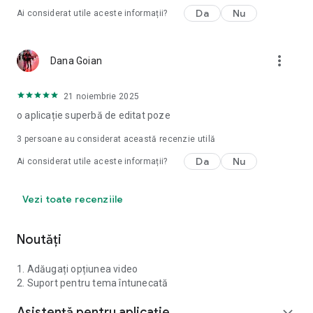
Da
Nu
Ai considerat utile aceste informații?
more_vert
Dana Goian
21 noiembrie 2025
o aplicație superbă de editat poze
3
persoane au considerat această recenzie utilă
Da
Nu
Ai considerat utile aceste informații?
Vezi toate recenziile
Noutăți
1. Adăugați opțiunea video
2. Suport pentru tema întunecată
Asistență pentru aplicație
expand_more