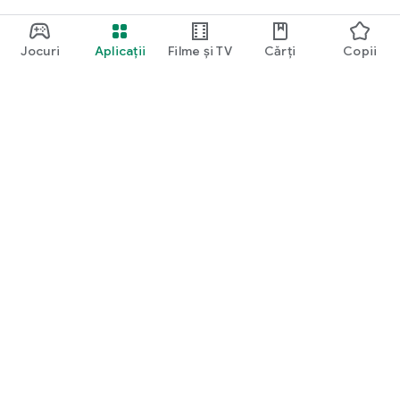
Jocuri
Aplicații
Filme și TV
Cărți
Copii
Google Play
Play Pass
Puncte Play
Carduri cadou
Valorifică
Politica privind rambursările
Copii și familie