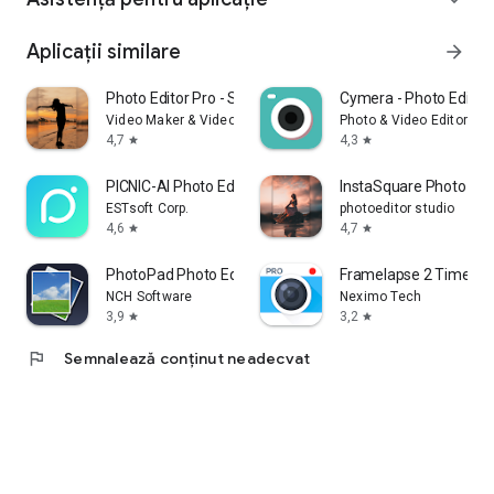
Aplicații similare
arrow_forward
Photo Editor Pro - Square Pic
Cymera - Photo Editor 
Video Maker & Video Editor Pro Studio
Photo & Video Editors - I
4,7
4,3
star
star
PICNIC-AI Photo Edit&SkyFilter
InstaSquare Photo Edi
ESTsoft Corp.
photoeditor studio
4,6
4,7
star
star
PhotoPad Photo Editor
Framelapse 2 Time L
NCH Software
Neximo Tech
3,9
3,2
star
star
flag
Semnalează conținut neadecvat