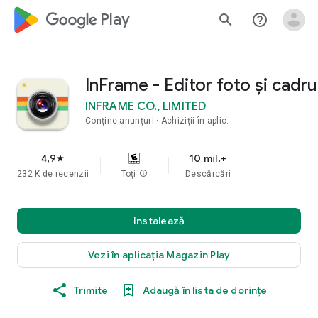
google_logo Play
search
help_outline
InFrame - Editor foto și cadru
INFRAME CO., LIMITED
Conține anunțuri
Achiziții în aplic.
4,9
10 mil.+
star
232 K de recenzii
Toți
info
Descărcări
Instalează
Vezi în aplicația Magazin Play
Trimite
Adaugă în lista de dorințe