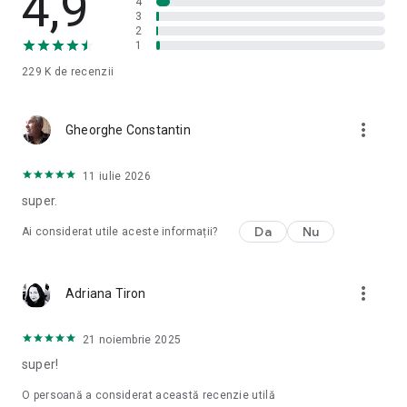
4,9
4
3
2
1
229 K
de recenzii
more_vert
Gheorghe Constantin
11 iulie 2026
super.
Da
Nu
Ai considerat utile aceste informații?
more_vert
Adriana Tiron
21 noiembrie 2025
super!
O persoană a considerat această recenzie utilă