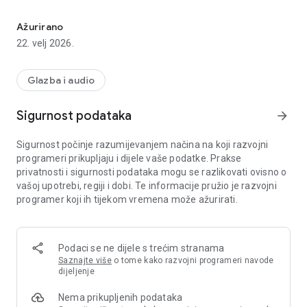
Tvoj vremeplov kroz glazbu koju živiš..
TOP MUSIC DESK - slušaj ekskluzivne koncerte i gostovanja
uživo.
Ažurirano
22. velj 2026.
TOPCAST - prati relevantne, aktualne, kreativne i inspirativne
goste u našem podcastu.
Glazba i audio
Like Nothing Else - TOP RADIO - Glazba koju živiš
Sigurnost podataka
arrow_forward
Sigurnost počinje razumijevanjem načina na koji razvojni
programeri prikupljaju i dijele vaše podatke. Prakse
privatnosti i sigurnosti podataka mogu se razlikovati ovisno o
vašoj upotrebi, regiji i dobi. Te informacije pružio je razvojni
programer koji ih tijekom vremena može ažurirati.
Podaci se ne dijele s trećim stranama
Saznajte više
o tome kako razvojni programeri navode
dijeljenje
Nema prikupljenih podataka