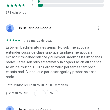
2
ilimitadas, haciendo que el aprendizaje sea una experiencia
1
personalizada y memorable.
978
opiniones
🔖 Marcación fácil
Marca artículos sin esfuerzo con un solo clic, creando tu lista
more_vert
Un usuario de Google
de favoritos personalizada para referencia rápida.
🔄 Gestión de listas de favoritos
17 de marzo de 2020
Toma el control de tu camino de aprendizaje editando o
Estoy en bachillerato y es genial. No sólo me ayuda a
borrando listas de favoritos, asegurando que tu contenido
entender cosas de clase sino que también me ayuda a
esté siempre perfectamente organizado.
expandir mi conocimiento y curiosear. Además las imágenes
moleculares son muy atractivas y la organización alfabética
🕵️‍♂️
Funciones adicionales
te ayuda mucho. Quizás organizarlo por temas tampoco
estaría mal. Bueno, que por descargarla y probar no pasa
- Diccionario sin conexión: Accede a artículos sin conexión
nada.
(excepto fotografías).
- Función de búsqueda dinámica rápida: Comienza a buscar
Esta opinión les resultó útil a
103
personas
palabras mientras escribes.
Sí
No
- Historial de búsqueda y búsqueda por voz para una
¿Te resultó útil?
accesibilidad mejorada.
- Compatibilidad con versiones modernas de dispositivos
Android.
more_vert
Un usuario de Google