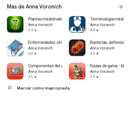
Más de Anna Voronich
arrow_forward
Plantas medicinales
Terminología médica
Anna Voronich
Anna Voronich
4.3
4.4
star
star
Enfermedades: síntomas
Bacterias, definición y 
Anna Voronich
Anna Voronich
4.6
4.5
star
star
Componentes del automóvil
Razas de gatos - Ident
Anna Voronich
Anna Voronich
4.5
3.9
star
star
flag
Marcar como inapropiada