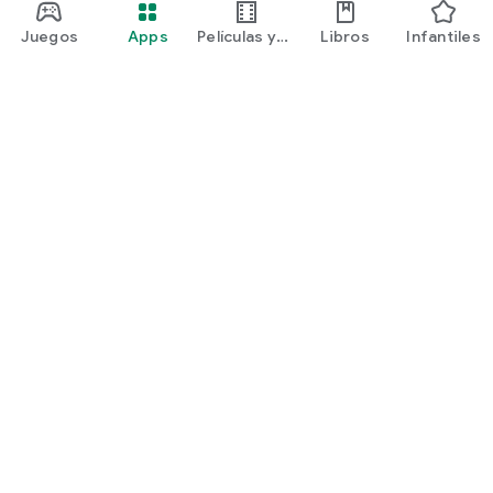
Juegos
Apps
Películas y
Libros
Infantiles
programas
Google Play
Play Pass
Play Points
Tarjetas de regalo
Canjear
Política de reembolsos
Niños y familia
Guía para padres