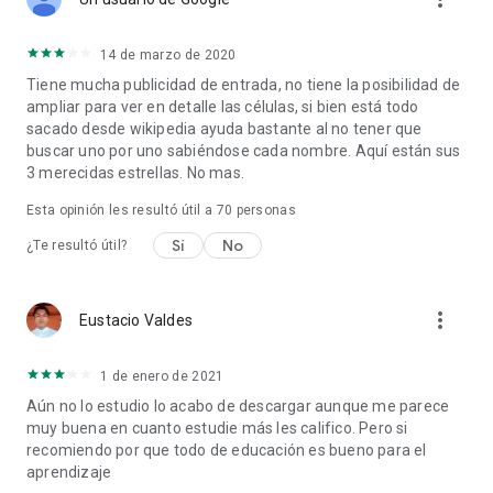
- Rendimiento eficiente, rápido y óptimo.
- Compartir fácil con amigos.
- Actualizaciones automáticas gratuitas cada vez que se
14 de marzo de 2020
agregan nuevos términos.
Tiene mucha publicidad de entrada, no tiene la posibilidad de
ampliar para ver en detalle las células, si bien está todo
📱
Amigable y eficiente
sacado desde wikipedia ayuda bastante al no tener que
buscar uno por uno sabiéndose cada nombre. Aquí están sus
Diseñada para la simplicidad, velocidad y contenido extenso,
3 merecidas estrellas. No mas.
"Biología Celular" ofrece una interfaz fácil de usar que no
sobrecarga la memoria de tu dispositivo.
Esta opinión les resultó útil a
70
personas
Sí
No
¿Te resultó útil?
Embárcate en un viaje de descubrimiento celular: ¡descarga
"Biología Celular" hoy y desbloquea los misterios de la vida al
alcance de tus dedos! 🌟🔬
more_vert
Eustacio Valdes
1 de enero de 2021
Aún no lo estudio lo acabo de descargar aunque me parece
muy buena en cuanto estudie más les califico. Pero si
recomiendo por que todo de educación es bueno para el
aprendizaje