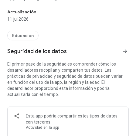
Descubre las maravillas de la Biología Celular!
Embárcate en un viaje de aprendizaje extraordinario con una
Actualización
interfaz fácil de usar diseñada para encajar perfectamente
11 jul 2026
en tu bolsillo. Aquí te mostramos por qué nuestra aplicación
se destaca:
Educación
🔍
Búsqueda de texto completo inteligente con corrección
Descubre las complejidades de la biología celular sin
Seguridad de los datos
arrow_forward
esfuerzo con nuestra función de búsqueda de texto
completo ultrarrápida. Disfruta de resultados precisos cada
El primer paso de la seguridad es comprender cómo los
vez gracias a nuestra función de corrección inteligente.
desarrolladores recopilan y comparten tus datos. Las
prácticas de privacidad y seguridad de datos pueden variar
📜
Exportación PDF sin esfuerzo
en función del uso de la app, la región y la edad. El
¡Lleva tus nuevas conocimientos a donde quieras! Exporta sin
desarrollador proporcionó esta información y podría
esfuerzo artículos informativos en formato PDF para
actualizarla con el tiempo.
compartirlos fácilmente, guardarlos y volver a visitarlos.
🔄
Listas de importación-exportación para una gestión sin
problemas
Esta app podría compartir estos tipos de datos
Navega eficientemente por tu camino de aprendizaje con la
con terceros
función de listas de importación-exportación. Muévete
Actividad en la app
fácilmente entre dispositivos o comparte tus listas curadas