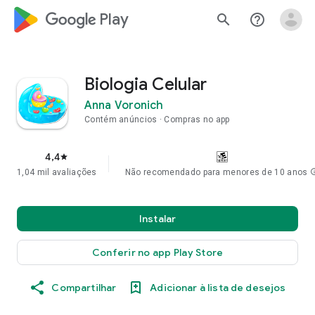
google_logo Play
search
help_outline
Biologia Celular
Anna Voronich
Contém anúncios
Compras no app
4,4
star
1,04 mil avaliações
Não recomendado para menores de 10 anos
in
Instalar
Conferir no app Play Store
Compartilhar
Adicionar à lista de desejos