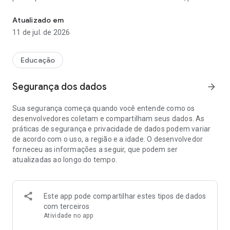
Diretório "Biologia Celular" - descrições, fotos, offline!
exemplo, que:
Atualizado em
Transporte celular
11 de jul. de 2026
Em biologia celular, transporte celular refere-se ao conjunto
de mecanismos que regulam a passagem de solutos tais
como iões e pequenas moléculas através de membranas
Educação
biológicas, camadas bilpídicas que contêm proteínas. A
regulação da passagem através de membrana é realizada
Segurança dos dados
arrow_forward
por permeabilidade selectiva da membrana - uma
característica de membranas biológicas que lhes permite
Sua segurança começa quando você entende como os
separar substâncias de natureza química diferente. Por
desenvolvedores coletam e compartilham seus dados. As
outras palavras, podem ser permeáveis a certas substâncias
práticas de segurança e privacidade de dados podem variar
e não a outras.
de acordo com o uso, a região e a idade. O desenvolvedor
forneceu as informações a seguir, que podem ser
Cell Computing
atualizadas ao longo do tempo.
CELL COMPUTING
Pronúcleo
Pronúcleo é o núcleo de um espermatozoide ou óvulo
Este app pode compartilhar estes tipos de dados
durante o processo de fecundação, após o espermatozoide
com terceiros
entrar no óvulo e antes de se fundirem.Referências
Atividade no app