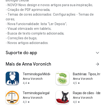
Biologia Celular
- NOVO! Novo design e novos artigos para sua inspiração;
- Criação de PDF aprimorada;
- Temas de cores adicionados: Configurações - Temas de
cores;
- Nova funcionalidade: lista "Ler Depois";
- Visual otimizado em tablets;
- Busca de texto completo adicionada;
- Correções de bugs;
- Novos artigos adicionados.
Suporte do app
expand_more
Mais de Anna Voronich
arrow_forward
Terminologia Médica.Dicionário
Bactérias: Tipos, Infec
Anna Voronich
Anna Voronich
4,4
4,5
star
star
Terminologia legal Offline
Raças de cães - Identif
Anna Voronich
Anna Voronich
4,3
4,0
star
star