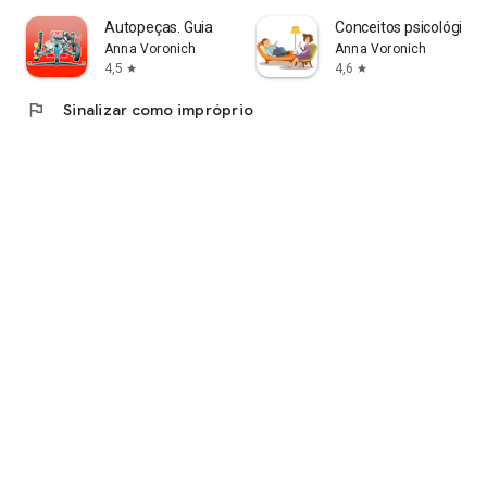
Autopeças. Guia
Conceitos psicológicos
Anna Voronich
Anna Voronich
4,5
4,6
star
star
flag
Sinalizar como impróprio