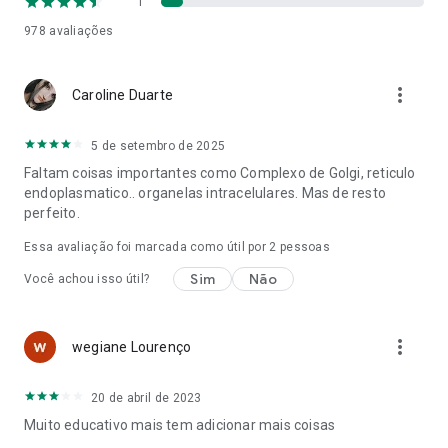
1
• O diretório "Biologia Celular" foi projetado para ocupar o
978
avaliações
mínimo de memória possível.
Recursos
Premium
:
more_vert
Caroline Duarte
✓
nenhum anúncio
;
✓
fotos, imagens de acesso offline
;
✓
Limpar histórico de navegação
.
5 de setembro de 2025
Faltam coisas importantes como Complexo de Golgi, reticulo
endoplasmatico.. organelas intracelulares. Mas de resto
perfeito.
Essa avaliação foi marcada como útil por
2
pessoas
Sim
Não
Você achou isso útil?
more_vert
wegiane Lourenço
20 de abril de 2023
Muito educativo mais tem adicionar mais coisas