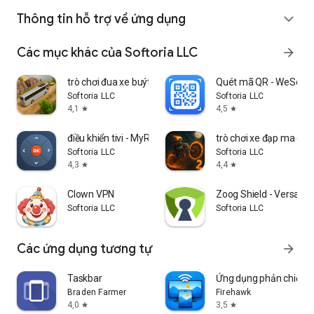
Thông tin hỗ trợ về ứng dụng
expand_more
Các mục khác của Softoria LLC
arrow_forward
trò chơi đua xe buýt leo núi
Quét mã QR - WeScan
Softoria LLC
Softoria LLC
4,1
4,5
star
star
điều khiển tivi - MyRem
trò chơi xe đạp ma quá
Softoria LLC
Softoria LLC
4,3
4,4
star
star
Clown VPN
Zoog Shield - Versatil
Softoria LLC
Softoria LLC
Các ứng dụng tương tự
arrow_forward
Taskbar
Ứng dụng phản chiếu 
Braden Farmer
Firehawk
4,0
3,5
star
star