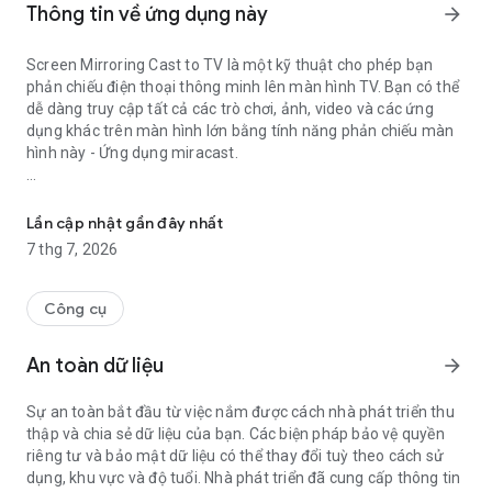
Thông tin về ứng dụng này
arrow_forward
Screen Mirroring Cast to TV là một kỹ thuật cho phép bạn
phản chiếu điện thoại thông minh lên màn hình TV. Bạn có thể
dễ dàng truy cập tất cả các trò chơi, ảnh, video và các ứng
dụng khác trên màn hình lớn bằng tính năng phản chiếu màn
hình này - Ứng dụng miracast.
Screen Mirroring Cast to TV, Miracast dành cho Android - Dễ dàng 
Nếu bạn thất mỏi mắt khi nhìn vào chiếc điện thoại di động
nhỏ bé, bạn sẽ có được trải nghiệm tuyệt vời trên màn hình lớn
Lần cập nhật gần đây nhất
bằng cách kết nối điện thoại với TV, Chromecast, Firestick,
7 thg 7, 2026
Roku stick & Anycast thông qua ứng dụng miracast - Castto
này!
Công cụ
Việc phản chiếu màn hình điện thoại di động lên TV có thể hữu
ích khi bạn muốn khoe ảnh từ chuyến đi gần đây, chơi trò chơi
An toàn dữ liệu
arrow_forward
hoặc trình diễn. Với ứng dụng phản chiếu màn hình này, bạn có
thể chiếu màn hình điện thoại Android lên TV.
Sự an toàn bắt đầu từ việc nắm được cách nhà phát triển thu
thập và chia sẻ dữ liệu của bạn. Các biện pháp bảo vệ quyền
Ứng dụng phản chiếu màn hình này cho phép bạn dễ dàng kết
riêng tư và bảo mật dữ liệu có thể thay đổi tuỳ theo cách sử
nối điện thoại/máy tính bảng và TV. Ứng dụng cho phép bạn
dụng, khu vực và độ tuổi. Nhà phát triển đã cung cấp thông tin
kết nối an toàn để bảo vệ dữ liệu, tệp và ứng dụng của bạn.