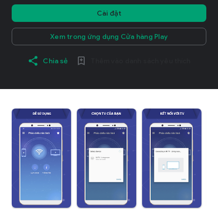
Cài đặt
Xem trong ứng dụng Cửa hàng Play
Chia sẻ
Thêm vào danh sách yêu thích