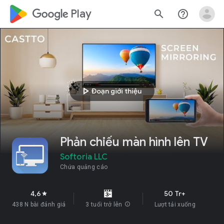
google_logo Play
search
help_outline
play_arrow
Đoạn giới thiệu
Phản chiếu màn hình lên TV
Softoria LLC
Chứa quảng cáo
4,6
50 Tr+
star
438 N bài đánh giá
3 tuổi trở lên
info
Lượt tải xuống