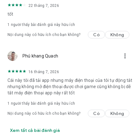
Tính năng phản chiếu màn hình được hỗ trợ trên tất cả các
22 tháng 7, 2026
thiết bị Android và phiên bản Android. Nếu bạn gặp bất kỳ vấn
tốt
đề nào với thiết bị của mình, hãy liên hệ với chúng tôi!
1 người thấy bài đánh giá này hữu ích
VUI LÒNG LIÊN HỆ VỚI CHÚNG TÔI qua
Có
Không
Nội dung này có hữu ích cho bạn không?
contact@soomapps.com nếu có bất kỳ vấn đề hoặc yêu cầu
tính năng nào trước khi để lại bình luận tiêu cực, chúng tôi rất
vui lòng được trợ giúp bạn!
more_vert
Phú khang Quach
16 tháng 7, 2026
Cái này tôi đã tải app nhưng máy điện thoại của tôi tự động tắt
nhưng không mở điện thoại được chơi game cũng không bị dễ
tắt máy điện thoại app này rất tốt
1 người thấy bài đánh giá này hữu ích
Có
Không
Nội dung này có hữu ích cho bạn không?
Xem tất cả bài đánh giá