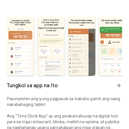
Tungkol sa app na ito
arrow_forward
Pasimplehin ang iyong pagpasok sa trabaho gamit ang isang
nakabahaging tablet.
Ang "Time Clock App" ay ang pinakamahusay na digital tool
para sa mga restaurant, klinika, maliliit na opisina, at pabrika
na naghahanap upang pamahalaan ang mga orasan ng