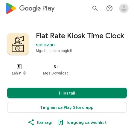
google_logo Play
search
help_outline
Flat Rate Kiosk Time Clock
sorovan
Mga in-app na pagbili
5+
Lahat
info
Mga Download
I-install
Tingnan sa Play Store app
Ibahagi
Idagdag sa wishlist