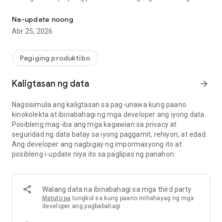
Oras ng tablet kiosk: flat rate. Walang limitasyon sa tauhan at
empleyado nang walang kahirap-hirap sa isang
nakabahaging tablet.
Na-update noong
Abr 25, 2026
[Handa nang gamitin kaagad. Hindi kinakailangan ng mga
kumplikadong operasyon.]
Kalimutan ang "mga bayarin sa bawat empleyado" at "mga
Pagiging produktibo
kumplikadong pag-setup ng account" na karaniwan sa iba
pang mga serbisyo ng SaaS. Nag-aalok ang aming app ng
Kaligtasan ng data
arrow_forward
simple at pantay na buwanang bayad sa bawat device. I-
digitize ang iyong mga time card na papel ngayon nang hindi
Nagsisimula ang kaligtasan sa pag-unawa kung paano
nababahala tungkol sa laki ng kawani o mga karagdagang
kinokolekta at ibinabahagi ng mga developer ang iyong data.
gastos.
Posibleng mag-iba ang mga kagawian sa privacy at
seguridad ng data batay sa iyong paggamit, rehiyon, at edad.
[ 3 Dahilan para Piliin ang App na Ito ]
Ang developer ang nagbigay ng impormasyong ito at
posibleng i-update niya ito sa paglipas ng panahon.
1. Natatanging Pagganap ng Gastos (Walang Limitasyong
Kawani)
Ang buwanang bayad ay nananatiling pareho kahit gaano
karaming empleyado ang mayroon ka. Mayroon ka mang 5 o
Walang data na ibinabahagi sa mga third party
100 miyembro ng kawani, maaari mong irehistro ang lahat
Matuto pa
tungkol sa kung paano inihahayag ng mga
nang walang anumang karagdagang singil. Mainam para sa
developer ang pagbabahagi
mga negosyong may mataas na turnover ng kawani.