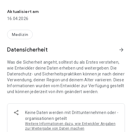
Steuere und personalisiere deine Wingo Socke mit nur wenigen Kl
in Echtzeit aus – alles bequem in einer App.
Aktualisiert am
16.04.2026
Medizin
Datensicherheit
arrow_forward
Was die Sicherheit angeht, solltest du als Erstes verstehen,
wie Entwickler deine Daten erheben und weitergeben. Die
Datenschutz- und Sicherheitspraktiken können je nach deiner
Verwendung, deiner Region und deinem Alter variieren. Diese
Informationen wurden vom Entwickler zur Verfügung gestellt
und können jederzeit von ihm geändert werden.
Keine Daten werden mit Drittunternehmen oder -
organisationen geteilt
Weitere Informationen dazu, wie Entwickler Angaben
zur Weitergabe von Daten machen