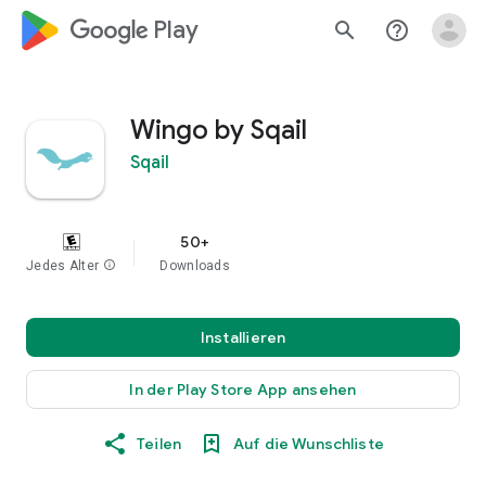
google_logo Play
search
help_outline
Wingo by Sqail
Sqail
50+
Jedes Alter
info
Downloads
Installieren
In der Play Store App ansehen
Teilen
Auf die Wunschliste