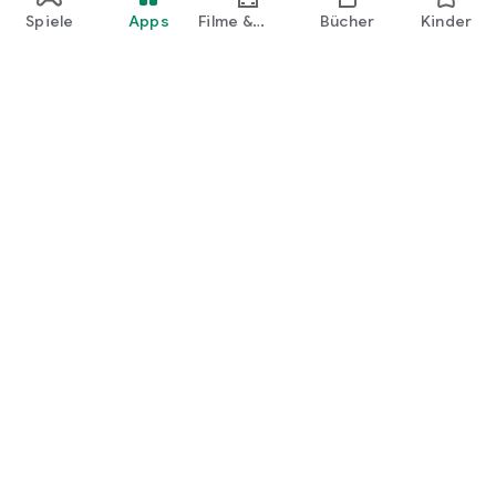
Spiele
Apps
Filme &
Bücher
Kinder
Shows
Google Play
Play Pass
Play Points
Geschenkkarten
Einlösen
Erstattungsrichtlinien
Kinder und Familie
Leitfaden für Eltern