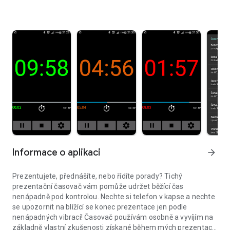
Informace o aplikaci
arrow_forward
Prezentujete, přednášíte, nebo řídíte porady? Tichý
prezentační časovač vám pomůže udržet běžící čas
nenápadně pod kontrolou. Nechte si telefon v kapse a nechte
se upozornit na blížící se konec prezentace jen podle
nenápadných vibrací! Časovač používám osobně a vyvíjím na
základně vlastní zkušenosti získané během mých prezentací