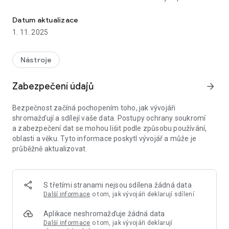
Tiché vibrace vás upozorní, že se Vaše prezentace blíží ke konci. 
a porad.
Datum aktualizace
Aplikace je k dispozici jak pro telefon, tak pro Wear OS. Verze
1. 11. 2025
pro Wear OS je plně propojena s aplikací na mobilu a časovač
lze ovládat z obou aplikací současně.
Nástroje
A to vše zdarma a bez reklam
Zabezpečení údajů
arrow_forward
Co umí? :-)
- nastavení délky prezentace/času kdy má skončit
Bezpečnost začíná pochopením toho, jak vývojáři
- odpočítávání a vizualizace zbývajícího času
shromažďují a sdílejí vaše data. Postupy ochrany soukromí
- tichá indikace vibracemi
a zabezpečení dat se mohou lišit podle způsobu používání,
- zelená (času dost), oranžová (cca půl je pryč) a červená
oblasti a věku. Tyto informace poskytl vývojář a může je
(konec se blíží) indikace utíkajícího času
průběžně aktualizovat.
- měření "přetaženého" času na konci prezentace
- plná podpora pro Wear OS/chytré hodinky, ve verzi jak pro
telefon, tak pro chytré hodinky
- casovac běží na pozadí I KDYŽ APLIKACI OPUSTÍTE (třeba při
S třetími stranami nejsou sdílena žádná data
uchopení telefonu v kapse), prezentační časovač bude stále
Další informace
o tom, jak vývojáři deklarují sdílení
signalizovat
- otočení telefonu ani příchozí hovor časovač nezastaví
Aplikace neshromažďuje žádná data
- umožňuje vypnout režim spánku
Další informace
o tom, jak vývojáři deklarují