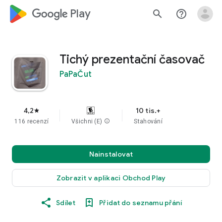
google_logo Play
search
help_outline
Tichý prezentační časovač
PaPaČut
4,2
10 tis.+
star
116 recenzí
Všichni (E)
info
Stahování
Nainstalovat
Zobrazit v aplikaci Obchod Play
Sdílet
Přidat do seznamu přání