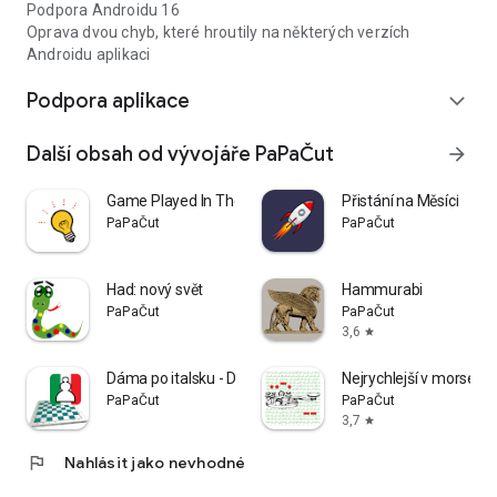
Podpora Androidu 16
Oprava dvou chyb, které hroutily na některých verzích
Androidu aplikaci
Podpora aplikace
expand_more
Další obsah od vývojáře PaPaČut
arrow_forward
Game Played In The Dark
Přistání na Měsící
PaPaČut
PaPaČut
Had: nový svět
Hammurabi
PaPaČut
PaPaČut
3,6
star
Dáma po italsku - Damone
Nejrychlejší v morseov
PaPaČut
PaPaČut
3,7
star
flag
Nahlásit jako nevhodné