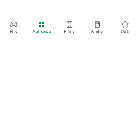
Hry
Aplikace
Filmy
Knihy
Děti
Google Play
Play Pass
Play Points
Dárkové karty
Uplatnit kód
Zásady vrácení peněz