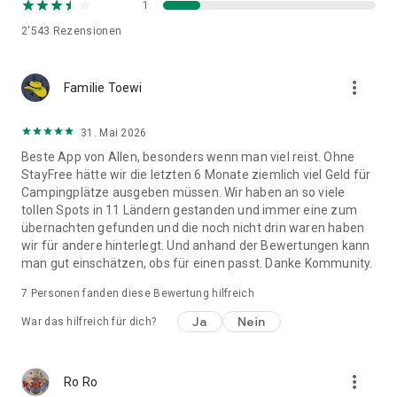
1
StayFree – Die Vanlife-App für alle Reisenden mit
2'543
Rezensionen
Wohnmobil, Dachzelt und Wohnwagen:
- Große Auswahl an Freistehplätzen, Stellplätzen, RV-Parks,
more_vert
Campingplätzen
Familie Toewi
- Plane deinen Camper-Roadtrip mit individuellen
Stellplatzlisten
31. Mai 2026
- Verfolge deine Reisen – mit dem Reise-Logbuch
Beste App von Allen, besonders wenn man viel reist. Ohne
- Füge neue Stellplätze hinzu
StayFree hätte wir die letzten 6 Monate ziemlich viel Geld für
- Bewerte alle Plätze, auf denen du übernachtet hast
Campingplätze ausgeben müssen. Wir haben an so viele
- Filtere Plätze mit über 50 Filtern
tollen Spots in 11 Ländern gestanden und immer eine zum
- Teile Plätze einfach mit Freunden
übernachten gefunden und die noch nicht drin waren haben
- Mach ein Clean-Up der wilden Stellplätze
wir für andere hinterlegt. Und anhand der Bewertungen kann
man gut einschätzen, obs für einen passt. Danke Kommunity.
Roadtrip-Planung & Tracking
-> Plane deine Routen mit eigenen Camping-Listen,
7
Personen fanden diese Bewertung hilfreich
-> Verfolge deine Reisen auf der Karte & werde zum Vanlife-
Profi.
Ja
Nein
War das hilfreich für dich?
STAYFREE COMMUNITY
StayFree ist nicht nur die Datenbank mit Camping - und
more_vert
Ro Ro
Stellplätzen oder wilden Zwischenstopps für