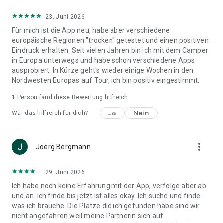
Wohnmobilurlaub und Roadtrips.
23. Juni 2026
- Teile deine Campingleidenschaft, finde neue Vanlife
Für mich ist die App neu, habe aber verschiedene
Freunde und teile deine besten Wildcampingplätze nur mit
europäische Regionen "trocken" getestet und einen positiven
ihnen.
Eindruck erhalten. Seit vielen Jahren bin ich mit dem Camper
- Die grüne StayFree-Community motiviert und unterstützt
in Europa unterwegs und habe schon verschiedene Apps
sich gegenseitig dabei, alle wilden Wohnmobilplätze sauber
ausprobiert. In Kürze geht's wieder einige Wochen in den
und frei von Müll zu halten.
Nordwesten Europas auf Tour, ich bin positiv eingestimmt.
CLEAN-UP 💚
1 Person fand diese Bewertung hilfreich
Lasst uns die Welt ein bisschen besser machen, indem wir
Ja
Nein
War das hilfreich für dich?
den Camper-Lifestyle mit der größtmöglichen Verantwortung
leben!
Egal, wo du mit deinem Wohnmobil oder Wohnwagen
übernachtest, kümmere dich immer um deinen
more_vert
Joerg Bergmann
nächstgelegenen Stellplatz - hinterlasse keinen Müll und
verlasse wilde Campingplätze immer besser, als du sie
29. Juni 2026
vorgefunden hast.
Ich habe noch keine Erfahrung mit der App, verfolge aber ab
WERDE MITGLIED BEI STAYFREE PREMIUM:
und an. Ich finde bis jetzt ist alles okay. Ich suche und finde
➜ Zugang auf 100.000+ Stellplätze
was ich brauche. Die Plätze die ich gefunden habe sind wir
➜ Reise Tracker
nicht angefahren weil meine Partnerin sich auf