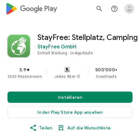
google_logo Play
search
help_outline
StayFree: Stellplatz, Camping
StayFree GmbH
Enthält Werbung
In-App-Käufe
3.9
500'000+
star
2650 Rezensionen
Jedes Alter
info
Downloads
Installieren
In der Play Store App ansehen
Teilen
Auf die Wunschliste