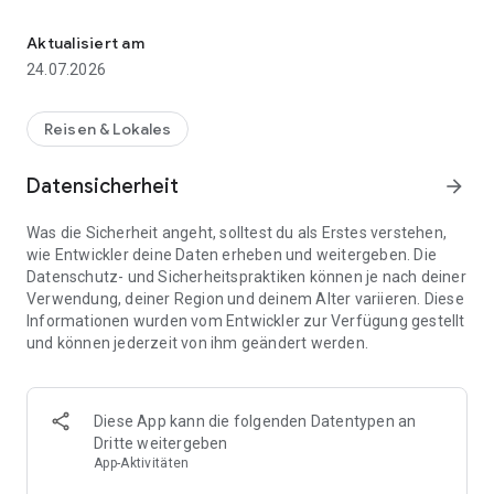
Vanlife-App mit Wohnmobil Stellplätzen. Freistehen, Microcampi
🌍 Ob Overlanding durch Skandinavien, Dachzelt-Trip in den
Alpen oder gemütlicher Wohnwagen-Urlaub an der
Aktualisiert am
Atlantikküste – StayFree bringt dich zu den besten Spots.
24.07.2026
Nah an der Natur.
🔍 Stellplätze entdecken
Reisen & Lokales
Suche in über 150.000 Freistehplätzen, Parkplätzen, RV-
Parks, Wohnmobilstellplätzen, Rastplätzen, Microcamping-
Datensicherheit
arrow_forward
Stellplätzen von unseren Partner (wie Homecamper |
Camspace, Alpacacamping, Vansite, Campio & Campcation),
Was die Sicherheit angeht, solltest du als Erstes verstehen,
Wildcamping und Campingplätzen, die von der StayFree-
wie Entwickler deine Daten erheben und weitergeben. Die
Community oder dem StayFree-Team hinzugefügt wurden –
Datenschutz- und Sicherheitspraktiken können je nach deiner
öffentlich oder nur mit Freunden geteilt.
Verwendung, deiner Region und deinem Alter variieren. Diese
Informationen wurden vom Entwickler zur Verfügung gestellt
🧭 Spontan unterwegs?
und können jederzeit von ihm geändert werden.
Noch keinen Spot für heute? Kein Problem!
Nutze über 50 Filter (z. B. für Hunde, WLAN, Schatten,
Duschen, Strom, Geländetauglichkeit & Zufahrtsweg), lies
echte Bewertungen, sieh dir Fotos & Details an – und
Diese App kann die folgenden Datentypen an
navigiere direkt zum Platz!
Dritte weitergeben
App-Aktivitäten
Beliebte Länder: