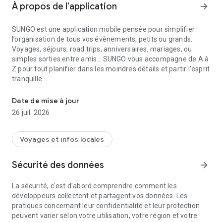
À propos de l'application
arrow_forward
SUNGO est une application mobile pensée pour simplifier
l’organisation de tous vos évènements, petits ou grands.
Voyages, séjours, road trips, anniversaires, mariages, ou
simples sorties entre amis… SUNGO vous accompagne de A à
Z pour tout planifier dans les moindres détails et partir l’esprit
tranquille.
SUNGO - L’organisateur d’évènements tout en un
✨ Organisez, partagez, profitez :
Date de mise à jour
26 juil. 2026
SUNGO vous permet de créer un évènement et d’y inviter vos
proches : amis, famille, enfants… et même vos animaux 🐾
Chaque participant peut avoir un rôle spécifique :
Voyages et infos locales
organisateur ou simple consultant.
Sécurité des données
arrow_forward
🔧 Fonctionnalités principales :
La sécurité, c'est d'abord comprendre comment les
👥 Gestion des participants (adultes, enfants, animaux)
développeurs collectent et partagent vos données. Les
🔐 Rôles personnalisés (organisation ou consultation)
pratiques concernant leur confidentialité et leur protection
📧 Envoi d’emails aux participants
peuvent varier selon votre utilisation, votre région et votre
💰 Gestion du budget : dépenses, équilibre et partage entre