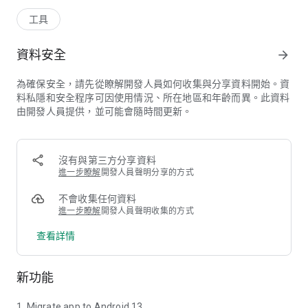
工具
資料安全
arrow_forward
為確保安全，請先從瞭解開發人員如何收集與分享資料開始。資
料私隱和安全程序可因使用情況、所在地區和年齡而異。此資料
由開發人員提供，並可能會隨時間更新。
沒有與第三方分享資料
進一步瞭解
開發人員聲明分享的方式
不會收集任何資料
進一步瞭解
開發人員聲明收集的方式
查看詳情
新功能
1. Migrate app to Android 13.