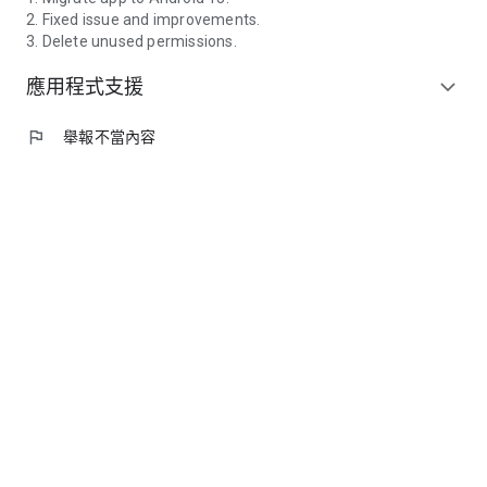
2. Fixed issue and improvements.
3. Delete unused permissions.
應用程式支援
expand_more
flag
舉報不當內容