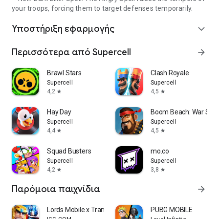
your troops, forcing them to target defenses temporarily.
Υποστήριξη εφαρμογής
expand_more
Περισσότερα από Supercell
arrow_forward
Brawl Stars
Clash Royale
Supercell
Supercell
4,2
4,5
star
star
Hay Day
Boom Beach: War Str
Supercell
Supercell
4,4
4,5
star
star
Squad Busters
mo.co
Supercell
Supercell
4,2
3,8
star
star
Παρόμοια παιχνίδια
arrow_forward
Lords Mobile x Transformers
PUBG MOBILE