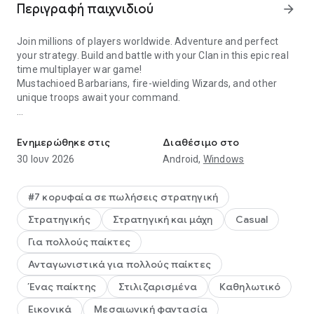
Περιγραφή παιχνιδιού
arrow_forward
Join millions of players worldwide. Adventure and perfect
your strategy. Build and battle with your Clan in this epic real
time multiplayer war game!
Mustachioed Barbarians, fire-wielding Wizards, and other
unique troops await your command.
Epic multiplayer strategy war game. Adventure, build and battle in
Clash of Clans is free to download and play, however, some
game items can also be purchased for real money (including
Ενημερώθηκε στις
Διαθέσιμο στο
random items). If you don't want to purchase game items for
30 Ιουν 2026
Android,
Windows
real money, please disable in-app purchases in your device's
settings.
#7 κορυφαία σε πωλήσεις στρατηγική
Classic Features:
Στρατηγικής
Στρατηγική και μάχη
Casual
● Build and battle in real time: Customize your layout and
level up each building to strengthen your defense in war.
Για πολλούς παίκτες
● Assemble an army with countless combinations of spells,
Ανταγωνιστικά για πολλούς παίκτες
troops, and Heroes!
Ένας παίκτης
Στιλιζαρισμένα
Καθηλωτικό
Multiplayer:
● Build a team and battle in Clan Wars against millions of
Εικονικά
Μεσαιωνική φαντασία