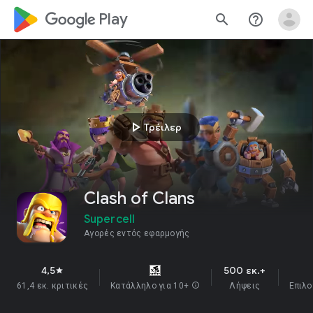
google_logo Play
search
help_outline
play_arrow
Τρέιλερ
Clash of Clans
Supercell
Αγορές εντός εφαρμογής
4,5
500 εκ.+
star
61,4 εκ. κριτικές
Κατάλληλο για 10+
info
Λήψεις
Επιλ