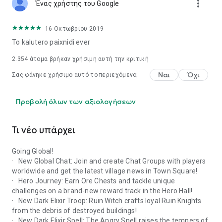
more_vert
game regardless of whether or not you consent. You may
Ένας χρήστης του Google
refuse to give consent within the game. However, certain app
features may not work properly if you refuse optional access
16 Οκτωβρίου 2019
permissions.
To kalutero paixnidi ever
2.354
άτομα βρήκαν χρήσιμη αυτή την κριτική
Ναι
Όχι
Σας φάνηκε χρήσιμο αυτό το περιεχόμενο;
Προβολή όλων των αξιολογήσεων
Τι νέο υπάρχει
Going Global!
· New Global Chat: Join and create Chat Groups with players
worldwide and get the latest village news in Town Square!
· Hero Journey: Earn Ore Chests and tackle unique
challenges on a brand-new reward track in the Hero Hall!
· New Dark Elixir Troop: Ruin Witch crafts loyal Ruin Knights
from the debris of destroyed buildings!
· New Dark Elixir Spell: The Angry Spell raises the tempers of