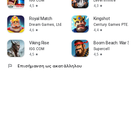
IGG.COM
Level Infinite
4,5
4,3
star
star
Royal Match
Kingshot
Dream Games, Ltd.
Century Games PTE. LTD
4,6
4,4
star
star
Viking Rise
Boom Beach: War Str
IGG.COM
Supercell
4,5
4,5
star
star
flag
Επισήμανση ως ακατάλληλου