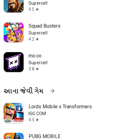
Supercell
4.5
star
Squad Busters
Supercell
4.2
star
mo.co
Supercell
3.8
star
આના જેવી ગેમ
arrow_forward
Lords Mobile x Transformers
IGG.COM
4.5
star
PUBG MOBILE