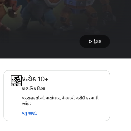
play_arrow
ટ્રેલર
પ્રત્યેક 10+
કાલ્પનિક હિંસા
વપરાશકર્તાઓ વાર્તાલાપ, ગેમમાંથી ખરીદી કરવાની
ઑફર
વધુ જાણો