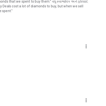
nds that we spent to buy them." વધુ સ્વાભાવિક અને ફરિયાદ
e
ly Deals cost a lot of diamonds to buy, but when we sell
 game regardless of whether or not you consent. You may
 spent."
app features may not work properly if you refuse optional
more_vert
more_vert