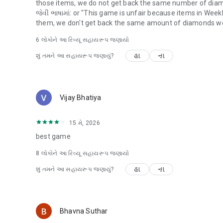
those items, we do not get back the same number of diamo
Notifications: For sending notifications related to the gam
જેવી ભાષામાં: or "This game is unfair because items in Week
Consent is optional and you can use the app and play the
them, we don't get back the same amount of diamonds we
refuse to give consent within the game. However, certain 
access permissions.
6
લોકોને આ રિવ્યૂ સહાયરૂપ જણાયો
હા
ના
શું તમને આ સહાયરૂપ જણાયું?
Vijay Bhatiya
15 મે, 2026
best game
8
લોકોને આ રિવ્યૂ સહાયરૂપ જણાયો
હા
ના
શું તમને આ સહાયરૂપ જણાયું?
Bhavna Suthar