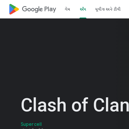
google_logo Play
ગેમ
ઍપ
મૂવીઝ અને ટીવી
Clash of Cla
Supercell