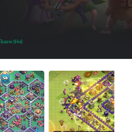
િસ્ટમાં ઉમેરો