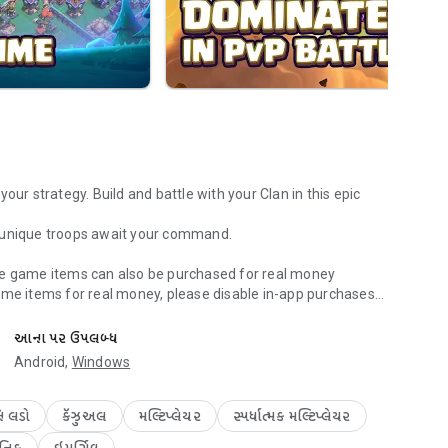
our strategy. Build and battle with your Clan in this epic
r unique troops await your command.
me game items can also be purchased for real money
ame items for real money, please disable in-app purchases
ttle in real time.
આના પર ઉપલબ્ધ
Android,
Windows
level up each building to strengthen your defense in war.
, troops, and Heroes!
ે લડો
કૅઝુઅલ
મલ્ટિપ્લેયર
સ્પર્ધાત્મક મલ્ટિપ્લેયર