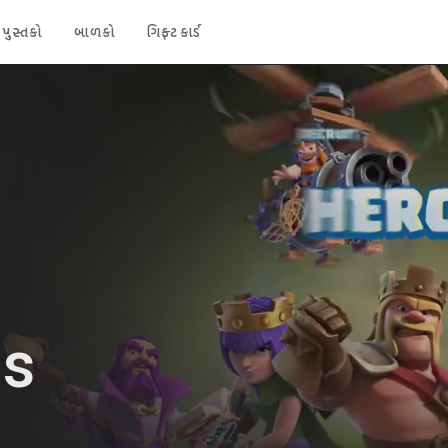
પુસ્તકો
બાળકો
ગિફ્ટ કાર્ડ
ns