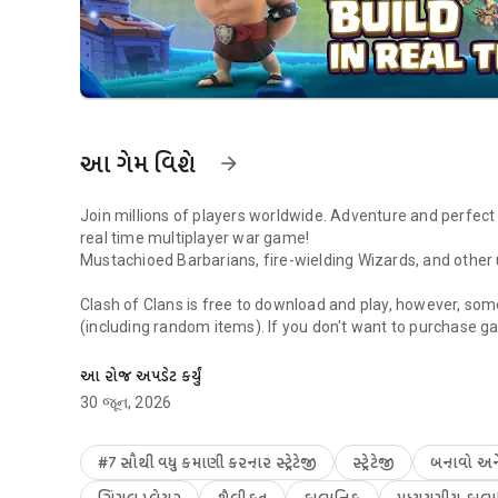
આ ગેમ વિશે
arrow_forward
Join millions of players worldwide. Adventure and perfect y
real time multiplayer war game!
Mustachioed Barbarians, fire-wielding Wizards, and othe
Clash of Clans is free to download and play, however, so
(including random items). If you don't want to purchase g
Epic multiplayer strategy war game. Adventure, build and ba
in your device's settings.
આ રોજ અપડેટ કર્યું
Classic Features:
30 જૂન, 2026
● Build and battle in real time: Customize your layout and 
● Assemble an army with countless combinations of spells
#7 સૌથી વધુ કમાણી કરનાર સ્ટ્રેટેજી
સ્ટ્રેટેજી
બનાવો અન
Multiplayer: