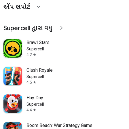
ઍપ સપોર્ટ
expand_more
Supercell દ્વારા વધુ
arrow_forward
Brawl Stars
Supercell
4.2
star
Clash Royale
Supercell
4.5
star
Hay Day
Supercell
4.4
star
Boom Beach: War Strategy Game