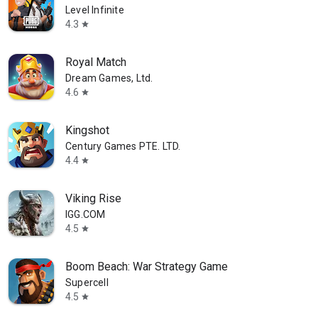
Level Infinite
4.3
star
Royal Match
Dream Games, Ltd.
4.6
star
Kingshot
Century Games PTE. LTD.
4.4
star
Viking Rise
IGG.COM
4.5
star
Boom Beach: War Strategy Game
Supercell
4.5
star