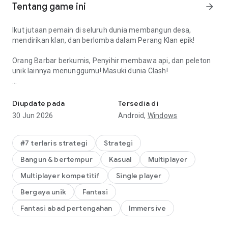
Tentang game ini
arrow_forward
Ikut jutaan pemain di seluruh dunia membangun desa,
mendirikan klan, dan berlomba dalam Perang Klan epik!
Orang Barbar berkumis, Penyihir membawa api, dan peleton
unik lainnya menunggumu! Masuki dunia Clash!
Game strategi pertempuran epik. Bangun desa, latih peleton, dan
Selamat datang di Distrik Ibu Kota Klan baru dengan
penghalang yang sangat sulit dihancurkan: Taman
Diupdate pada
Tersedia di
Jerangkong!
30 Jun 2026
Android,
Windows
● Datangkan kehancuran dan kekacauan di distrik lawan
dengan Mantra Kuburan baru!
● Buat lawan ketakutan dengan 2 unit pertahanan unik baru:
#7 terlaris strategi
Strategi
Sarang Minion Mini dan Reflektor!
Bangun & bertempur
Kasual
Multiplayer
● Kustomisasi Rumah Pemain milikmu sendiri dan raih Trofi
Ibu Kota dari Liga Ibu Kota Klan!
Multiplayer kompetitif
Single player
● Lebih banyak konten baru! Di antaranya: Penambang Super
Bergaya unik
Fantasi
dan peningkatan besar untuk Sekop Penghalang!
Fantasi abad pertengahan
Immersive
Fitur Klasik:
● Gabung ke Klan pemain lain atau dirikan Klanmu sendiri lalu