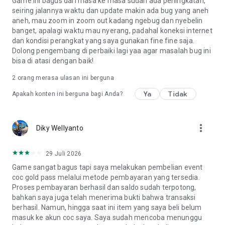
Game ini bagus dari masa ke masa sudah ada peningkatan,
aplikasi" di pengaturan perangkat. Game ini juga
seiring jalannya waktu dan update makin ada bug yang aneh
menawarkan hadiah acak.
aneh, mau zoom in zoom out kadang ngebug dan nyebelin
banget, apalagi waktu mau nyerang, padahal koneksi internet
Koneksi jaringan juga diperlukan.
dan kondisi perangkat yang saya gunakan fine fine saja.
Dolong pengembang di perbaiki lagi yaa agar masalah bug ini
Jika kamu suka bermain Clash of Clans, mungkin kamu juga
bisa di atasi dengan baik!
akan suka bermain game Supercell lainnya seperti Clash
Royale, Brawl Stars, Boom Beach, dan Hay Day. Pastikan
2
orang merasa ulasan ini berguna
untuk menengok game-game tersebut!
Ya
Tidak
Apakah konten ini berguna bagi Anda?
Dukungan: Chief, ada masalah? Kunjungi
https://help.supercellsupport.com/clash-of-
more_vert
clans/id/index.html atau http://supr.cl/ClashForum atau
Diky Wellyanto
hubungi kami dalam game dengan membuka Setelan >
Bantuan & Dukungan.
29 Juli 2026
Game sangat bagus tapi saya melakukan pembelian event
Kebijakan Privasi: http://www.supercell.net/privacy-policy/
coc gold pass melalui metode pembayaran yang tersedia.
Proses pembayaran berhasil dan saldo sudah terpotong,
Ketentuan Layanan: http://www.supercell.net/terms-of-
bahkan saya juga telah menerima bukti bahwa transaksi
service/
berhasil. Namun, hingga saat ini item yang saya beli belum
masuk ke akun coc saya. Saya sudah mencoba menunggu
Panduan untuk Orang Tua: