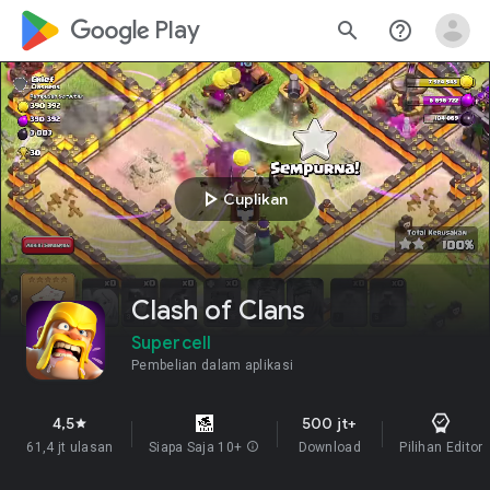
google_logo Play
search
help_outline
play_arrow
Cuplikan
Clash of Clans
Supercell
Pembelian dalam aplikasi
4,5
500 jt+
star
61,4 jt ulasan
Siapa Saja 10+
info
Download
Pilihan Editor