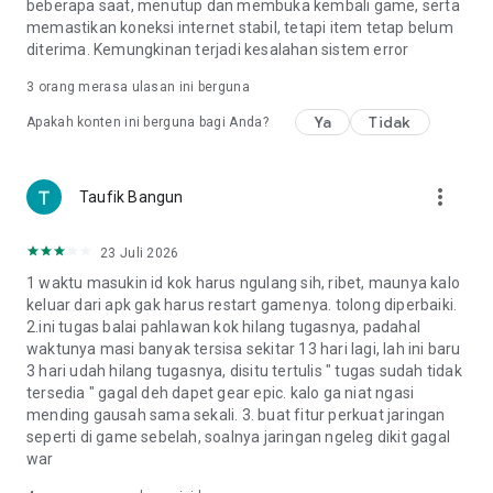
beberapa saat, menutup dan membuka kembali game, serta
http://supercell.com/en/parents/id/
memastikan koneksi internet stabil, tetapi item tetap belum
diterima. Kemungkinan terjadi kesalahan sistem error
3
orang merasa ulasan ini berguna
Ya
Tidak
Apakah konten ini berguna bagi Anda?
more_vert
Taufik Bangun
23 Juli 2026
1 waktu masukin id kok harus ngulang sih, ribet, maunya kalo
keluar dari apk gak harus restart gamenya. tolong diperbaiki.
2.ini tugas balai pahlawan kok hilang tugasnya, padahal
waktunya masi banyak tersisa sekitar 13 hari lagi, lah ini baru
3 hari udah hilang tugasnya, disitu tertulis " tugas sudah tidak
tersedia " gagal deh dapet gear epic. kalo ga niat ngasi
mending gausah sama sekali. 3. buat fitur perkuat jaringan
seperti di game sebelah, soalnya jaringan ngeleg dikit gagal
war