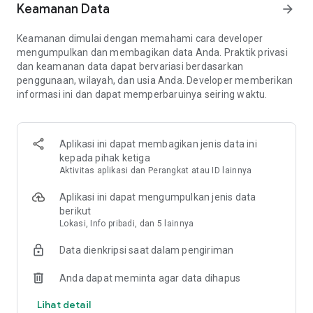
Keamanan Data
undang teman.
arrow_forward
● Bertempurlah sebagai satu kesatuan menghadapi jutaan
pemain lain dari seluruh dunia dalam Perang Klan.
Keamanan dimulai dengan memahami cara developer
● Uji kemampuanmu di Liga Perang Klan yang kompetitif dan
mengumpulkan dan membagikan data Anda. Praktik privasi
buktikan bahwa kamu adalah yang terbaik.
dan keamanan data dapat bervariasi berdasarkan
● Tempa kekompakan Klan dengan bekerja sama dalam
penggunaan, wilayah, dan usia Anda. Developer memberikan
Permainan Klan demi meraih Barang Sihir yang berharga.
informasi ini dan dapat memperbaruinya seiring waktu.
● Susun strategi pertempuran unik dengan kombinasi
Mantra, Peleton, dan Pahlawan yang tiada batas!
● Bersainglah dengan pemain terbaik dari seluruh dunia dan
Aplikasi ini dapat membagikan jenis data ini
rebut posisi puncak Papan Peringkat di Liga Legenda.
kepada pihak ketiga
● Kumpulkan sumber daya dan curi rampasan dari pemain
Aktivitas aplikasi dan Perangkat atau ID lainnya
lain untuk meningkatkan Desa milikmu dan membangun
pertahanan terkuat.
Aplikasi ini dapat mengumpulkan jenis data
● Pertahankan Desa dari serangan lawan dengan kombinasi
berikut
beragam Menara, Meriam, Bom, Jebakan, Mortir, dan
Lokasi, Info pribadi, dan 5 lainnya
Tembok.
● Buka Pahlawan epik seperti Raja Barbar, Ratu Pemanah,
Data dienkripsi saat dalam pengiriman
Wali Besar, Jawara Royale, dan Mesin Pertempuran.
● Lakukan riset peningkatan di Laboratorium untuk
Anda dapat meminta agar data dihapus
menjadikan Peleton, Mantra, dan Mesin Pengepungan
semakin perkasa.
Lihat detail