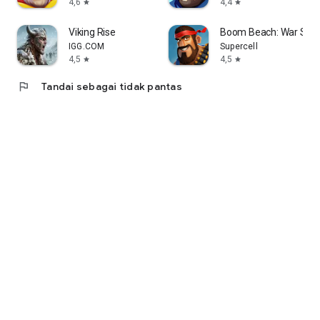
4,6
4,4
star
star
Viking Rise
Boom Beach: War Str
IGG.COM
Supercell
4,5
4,5
star
star
flag
Tandai sebagai tidak pantas