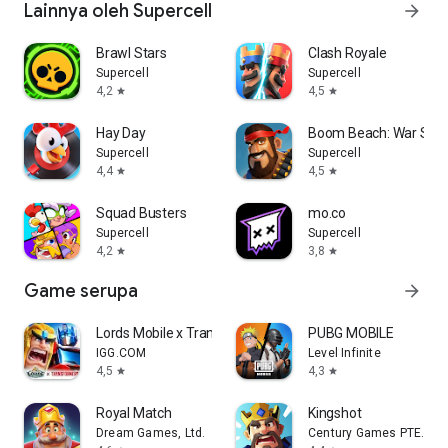
Lainnya oleh Supercell
arrow_forward
Brawl Stars
Clash Royale
Supercell
Supercell
4,2
4,5
star
star
Hay Day
Boom Beach: War Str
Supercell
Supercell
4,4
4,5
star
star
Squad Busters
mo.co
Supercell
Supercell
4,2
3,8
star
star
Game serupa
arrow_forward
Lords Mobile x Transformers
PUBG MOBILE
IGG.COM
Level Infinite
4,5
4,3
star
star
Royal Match
Kingshot
Dream Games, Ltd.
Century Games PTE. LTD