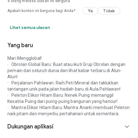
4
orang merasa ulasan ini berguna
Ya
Tidak
Apakah konten ini berguna bagi Anda?
Lihat semua ulasan
Yang baru
Mari Mengglobal!
· Obrolan Global Baru: Buat atau ikuti Grup Obrolan dengan
pemain dari seluruh dunia dan lihat kabar terbaru di Alun-
Alun!
· Perjalanan Pahlawan: Raih Peti Mineral dan taklukkan
tantangan unik pada jalan hadiah baru di Aula Pahlawan!
· Peleton Eliksir Hitam Baru: Nenek Puing memanggil
Kesatria Puing dari puing-puing bangunan yang hancur!
· Mantra Eliksir Hitam Baru: Mantra Anarki membuat Peleton
naik pitam dan menyerbu pertahanan untuk sementara.
Dukungan aplikasi
expand_more