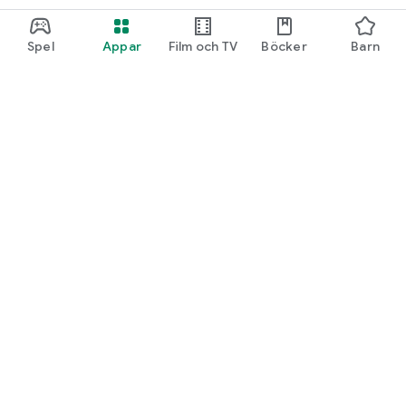
Spel
Appar
Film och TV
Böcker
Barn
Google Play
Play Pass
Play-poäng
Presentkort
Lös in kod
Återbetalningspolicy
Barn och familj