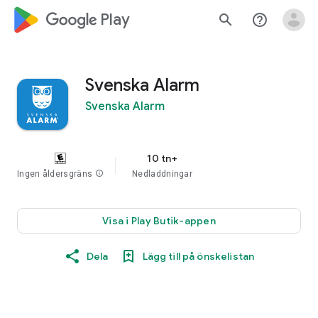
google_logo Play
search
help_outline
Svenska Alarm
Svenska Alarm
10 tn+
Ingen åldersgräns
info
Nedladdningar
Visa i Play Butik-appen
Dela
Lägg till på önskelistan