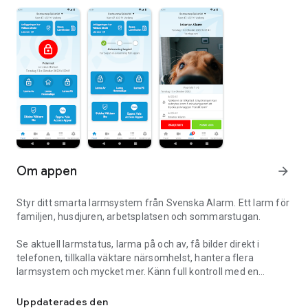
Om appen
arrow_forward
Styr ditt smarta larmsystem från Svenska Alarm. Ett larm för
familjen, husdjuren, arbetsplatsen och sommarstugan.
Se aktuell larmstatus, larma på och av, få bilder direkt i
telefonen, tillkalla väktare närsomhelst, hantera flera
larmsystem och mycket mer. Känn full kontroll med en
Styr ditt smarta larmsystem från Svenska Alarm
användarvänlig, modern och säker app i världsklass
Uppdaterades den