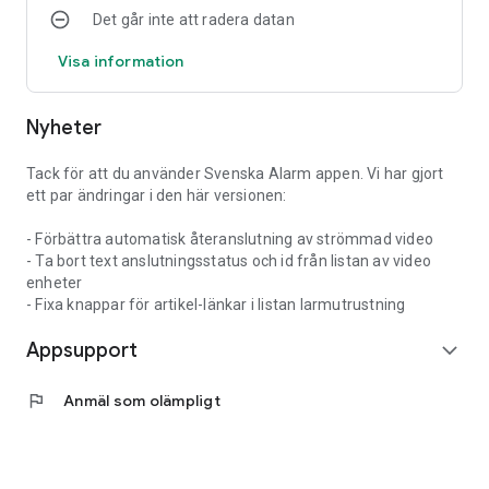
Det går inte att radera datan
certifierat larmbolag av Svensk Brand- och
Säkerhetscertifiering, SBSC, och rekommenderad av SSF
Visa information
Stöldskyddsföreningen
* Appen är utvecklad för Svenska Alarms larmsystem.
Nyheter
Tack för att du använder Svenska Alarm appen. Vi har gjort
ett par ändringar i den här versionen:
- Förbättra automatisk återanslutning av strömmad video
- Ta bort text anslutningsstatus och id från listan av video
enheter
- Fixa knappar för artikel-länkar i listan larmutrustning
Appsupport
expand_more
flag
Anmäl som olämpligt