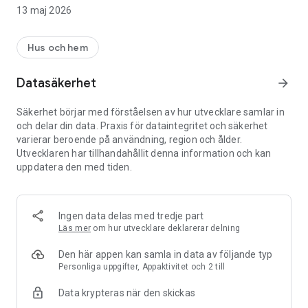
UTMÄRKANDE FUNKTIONER
13 maj 2026
- Få aktuella bilder direkt i telefonen
- Larma på och av, både hela larmsystemet och skalskydd
Hus och hem
- Se om larmet är på- eller avlarmat och status för
skalskyddet
Datasäkerhet
arrow_forward
- Se när barnen kommer hem från skolan med exakta
klockslag för på/av-larmningar
Säkerhet börjar med förståelsen av hur utvecklare samlar in
- Se orsak till utlöst larm. Larmsystemets sensorer känner av
och delar din data. Praxis för dataintegritet och säkerhet
om det handlarom inbrott, brand, värme, strömavbrott eller
varierar beroende på användning, region och ålder.
fukt
Utvecklaren har tillhandahållit denna information och kan
- Uppkopplad mot certifierad larmcentral
uppdatera den med tiden.
- Tillkalla väktare närsomhelst till huset eller arbetsplatsen
- Ring 112 direkt från appen
- Möjlighet till åtta användare – familj, granne eller kollega
- Hantera flera larmsystem i samma app – hem, fritidshus
Ingen data delas med tredje part
och arbetsplats
Läs mer
om hur utvecklare deklarerar delning
- Notifikationer direkt i telefonen
- Fungerar till alla Svenska Alarms moderna larmsystem
Den här appen kan samla in data av följande typ
Personliga uppgifter, Appaktivitet och 2 till
Svenska Alarm erbjuder smarta larm för hem och företag.
Data krypteras när den skickas
Svenska Alarm är medlem i branschorganisationen
Säkerhetsbranschen, godkänd larminstallatör avpolisen,