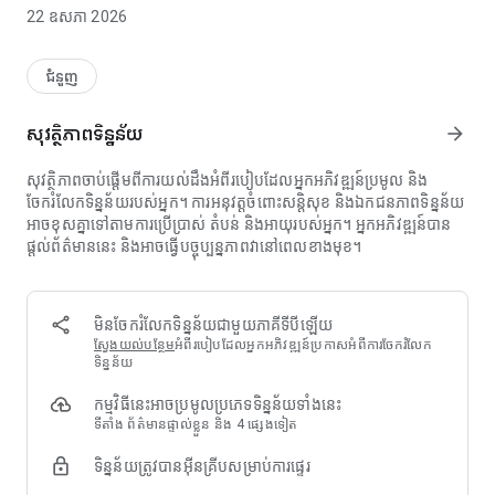
រហូតដល់ការផ្គត់ផ្គង់ប្រេងម៉ាស៊ូត តាមរយៈបណ្តាញអ្នកចែកចាយដែលមានការ
22 ឧសភា 2026
អនុញ្ញាតជាង 6000 នាក់របស់យើងនៅទូទាំងប្រទេសទួរគី។
ការសាកសួរអំពីដែនកំណត់រហ័ស
ជំនួញ
ស្វែងយល់ពីដែនកំណត់ទិញទំនិញរបស់អ្នកក្នុងរយៈពេលប៉ុន្មានវិនាទី។ ស្វែង
យល់ពីភាពរឹងមាំផ្នែកហិរញ្ញវត្ថុរបស់អ្នកជាមួយនឹងការសាកសួរអំពីដែនកំណត់
សុវត្ថិភាព​ទិន្នន័យ
arrow_forward
ភ្លាមៗ។ ការស្វែងយល់ពីដែនកំណត់ទិញទំនិញរបស់អ្នកឥឡូវនេះអាចធ្វើទៅបាន
ដោយចុចតែម្តង។
សុវត្ថិភាព​ចាប់ផ្ដើមពី​ការយល់ដឹងអំពី​របៀបដែល​អ្នកអភិវឌ្ឍន៍​ប្រមូល និង​
ចែករំលែក​ទិន្នន័យរបស់អ្នក។ ការអនុវត្ត​ចំពោះសន្តិសុខ និង​ឯកជនភាព​ទិន្នន័យ​
បណ្តាញអ្នកចែកចាយទូលំទូលាយ និងការប្រៀបធៀបតម្លៃ
អាចខុសគ្នាទៅតាម​ការប្រើប្រាស់ តំបន់ និង​អាយុរបស់អ្នក។ អ្នកអភិវឌ្ឍន៍​បាន
ប្រៀបធៀបតម្លៃបច្ចុប្បន្ននៃជី ចំណីសត្វ គ្រាប់ពូជ ប្រេងម៉ាស៊ូត និងផលិតផល
ផ្ដល់​ព័ត៌មាននេះ និង​អាចធ្វើបច្ចុប្បន្នភាព​វានៅពេលខាងមុខ។
សត្វពាហនៈពីចំណុចលក់ Tarfin ដែលមានការអនុញ្ញាតជាង 6000 កន្លែងនៅ
ទូទាំងប្រទេសទួរគី។ ធ្វើការជ្រើសរើសដ៏ឆ្លាតវៃដោយផ្អែកលើចម្ងាយអ្នកចែកចាយ
និងអត្ថប្រយោជន៍តម្លៃ។ តាមដានតម្លៃផលិតផលភ្លាមៗជាមួយនឹងមុខងារ
តាមដានជី។
មិនចែករំលែក​ទិន្នន័យ​ជាមួយ​ភាគីទីបីឡើយ
ស្វែងយល់​បន្ថែម
អំពី​របៀបដែល​អ្នកអភិវឌ្ឍន៍​ប្រកាសអំពី​ការចែករំលែក​
បង់ប្រាក់តាមឥណទាន ឬនៅពេលប្រមូលផល
ទិន្នន័យ
បំពេញពាក្យសុំទិញជាសាច់ប្រាក់ ឬឥណទានប្រមូលផលរបស់អ្នកតាមរយៈ
កម្មវិធីនេះអាចប្រមូលប្រភេទទិន្នន័យទាំងនេះ
Tarfin Mobile។ ទទួលយកពាក្យសុំឥណទានដែលបានអនុម័តរបស់អ្នកពី
ទីតាំង ព័ត៌មាន​ផ្ទាល់ខ្លួន និង 4 ផ្សេង​ទៀត
អ្នកចែកចាយដែលអ្នកបានជ្រើសរើស។ ធ្វើការទូទាត់របស់អ្នកនៅថ្ងៃដែលអ្នក
បានបញ្ជាក់ក្នុងអំឡុងពេលរដូវប្រមូលផល។ ការបង្កើតសំណើទិញជាសាច់ប្រាក់
ទិន្នន័យត្រូវបានអ៊ីនគ្រីបសម្រាប់ការផ្ទេរ
ឬការដាក់ពាក្យសុំទិញឥណទានប្រមូលផលគ្រាន់តែត្រូវការជំហានមួយចំនួន
ប៉ុណ្ណោះ។