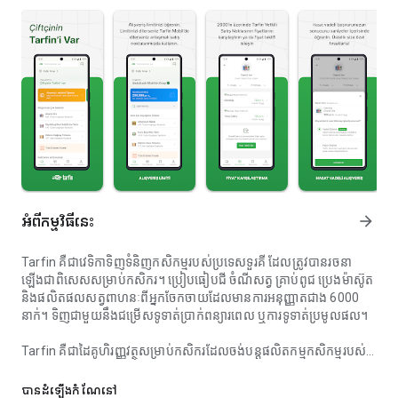
អំពី​កម្មវិធីនេះ
arrow_forward
Tarfin គឺជាវេទិកាទិញទំនិញកសិកម្មរបស់ប្រទេសទួរគី ដែលត្រូវបានរចនា
ឡើងជាពិសេសសម្រាប់កសិករ។ ប្រៀបធៀបជី ចំណីសត្វ គ្រាប់ពូជ ប្រេងម៉ាស៊ូត
និងផលិតផលសត្វពាហនៈពីអ្នកចែកចាយដែលមានការអនុញ្ញាតជាង 6000
នាក់។ ទិញជាមួយនឹងជម្រើសទូទាត់ប្រាក់ពន្យារពេល ឬការទូទាត់ប្រមូលផល។
Tarfin គឺជាដៃគូហិរញ្ញវត្ថុសម្រាប់កសិករដែលចង់បន្តផលិតកម្មកសិកម្មរបស់
ការដើរទិញឥវ៉ាន់កសិកម្មរបស់កសិករ៖ ប្រៀបធៀបតម្លៃនាពេលអនាគតសម្រាប់ជី ចំណីស
ពួកគេដោយមិនជួបប្រទះបញ្ហាលំហូរសាច់ប្រាក់។ បំពេញតម្រូវការកសិកម្មរបស់
អ្នកទាំងអស់ ចាប់ពីការផលិតដំណាំរហូតដល់ការចិញ្ចឹមសត្វ ចាប់ពីការទិញជី
បាន​ដំឡើងកំណែ​នៅ