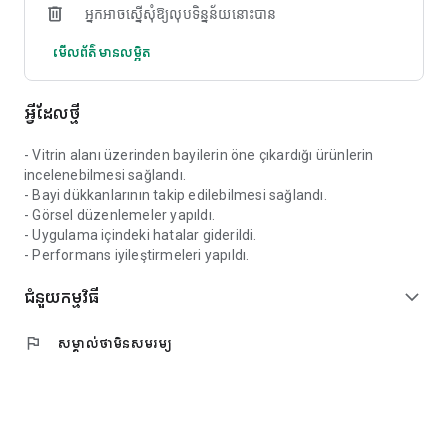
អ្នកអាចស្នើសុំឱ្យលុបទិន្នន័យនោះបាន
ផលិតផលជាច្រើនប្រភេទ
មើល​ព័ត៌មានលម្អិត
• ជី៖ អ៊ុយរ៉េអា ឌីអេភីអេ ជីសមាសធាតុ ជីសរីរាង្គ ជីមូលដ្ឋាន និងផលិតផល
អាហារូបត្ថម្ភរុក្ខជាតិទាំងអស់។
• ចំណី៖ ចំណីគោក្របី និងចៀម ចំណីបំប៉ន ចំណីទឹកដោះគោ ចំណីចៀម និង
អ្វី​ដែល​ថ្មី
កូនគោ ចំណីបសុបក្សី។ • សត្វចិញ្ចឹម៖ ធាតុចូលទាំងអស់ដែលត្រូវការសម្រាប់
ការបង្កាត់ពូជគោ កូនគោញី ចៀម និងពពែ។ ការគាំទ្រចំណីចាំបាច់សម្រាប់ការ
- Vitrin alanı üzerinden bayilerin öne çıkardığı ürünlerin
ថែទាំសត្វបូជា និងបង្កាត់ពូជ។ • គ្រាប់ពូជ៖ ស្រូវសាលី ស្រូវសាលី ពោត ផ្កាឈូក
incelenebilmesi sağlandı.
រ័ត្ន កប្បាស ធញ្ញជាតិ និងគ្រាប់ពូជដំណាំវាលទាំងអស់។
- Bayi dükkanlarının takip edilebilmesi sağlandı.
• ប្រេងឥន្ធនៈ (ប្រេងម៉ាស៊ូត និងប្រេងម៉ាស៊ីន)៖ តម្លៃប្រេងម៉ាស៊ូតបច្ចុប្បន្ន
- Görsel düzenlemeler yapıldı.
ជម្រើសប្រេងម៉ាស៊ីន ប្រេងត្រាក់ទ័រ និងជម្រើសផ្គត់ផ្គង់ប្រេងឥន្ធនៈចាំបាច់
- Uygulama içindeki hatalar giderildi.
សម្រាប់ផលិតកម្មកសិកម្ម។
- Performans iyileştirmeleri yapıldı.
តើ TARFIN សម្រាប់អ្នកណា?
ជំនួយកម្មវិធី
expand_more
Tarfin គឺជាវេទិកាដំណោះស្រាយបច្ចេកវិទ្យាមួយដែលត្រូវបានបង្កើតឡើង
សម្រាប់កសិករដែលមានវាលស្រែ និងដី អ្នកដែលចូលរួមក្នុងការផលិតដំណាំ
អ្នកដែលពាក់ព័ន្ធនឹងការចិញ្ចឹមគោ និងចៀម ប្រតិបត្តិករសត្វពាហនៈ និងអ្នក
flag
សម្គាល់​ថា​មិនសមរម្យ
បង្កាត់ពូជគោ និងចៀម។
ប្រសិនបើអ្នកចង់ប្រៀបធៀបតម្លៃជី ធ្វើការទិញផលិតផលកសិកម្មដោយ
ឥណទាន ស្វែងរកអ្នកចែកចាយដែលសមស្របបំផុតសម្រាប់ការផ្គត់ផ្គង់ចំណី ឬ
កំពុងស្វែងរកជម្រើសទូទាត់ដែលអាចបត់បែនបានជំនួសឱ្យឥណទានកសិកម្ម