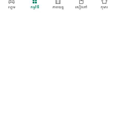
Tarfin
ហ្វេសប៊ុក៖ https://www.facebook.com/ciftcinintarfini/
ហ្គេម
កម្មវិធី
ភាពយន្ត
សៀវភៅ​
កុមារ
អ៊ីនស្តាក្រាម៖ https://www.instagram.com/ciftcinintarfini/
TikTok៖ https://www.tiktok.com/@ciftcinintarfini
X៖ https://x.com/ciftcinintarfin
Google Play
Play Pass
ពិន្ទុ Play
កាតកាដូ
ប្ដូរ
គោលនយោបាយ​​សង​ប្រាក់​វិញ
កុមារ និងគ្រួសារ
ការណែនាំសម្រាប់មាតាបិតា