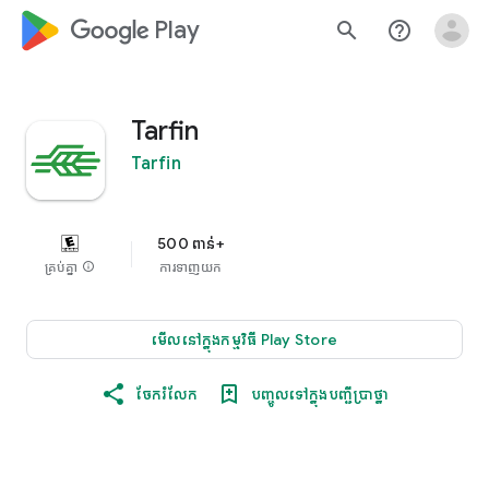
google_logo Play
search
help_outline
Tarfin
Tarfin
500 ពាន់+
គ្រប់គ្នា
info
ការទាញយក
មើលនៅក្នុង​កម្មវិធី Play Store
ចែករំលែក
បញ្ចូល​ទៅក្នុង​បញ្ជី​ប្រាថ្នា