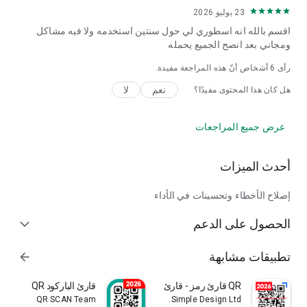
23 يوليو 2026
اقسم بالله انه اسطوري لي حول سنتين استخدمه ولا فيه مشاكل
ومجاني بعد انصح الجميع يحمله
رأى
6
أشخاص أنّ هذه المراجعة مفيدة.
نعم
لا
هل كان هذا المحتوى مفيدًا؟
عرض جميع المراجعات
أحدث الميزات
إصلاح الأخطاء وتحسينات في الأداء
الحصول على الدعم
expand_more
تطبيقات مشابهة
arrow_forward
QR قارئ رمز - قارئ الباركود
قارئ الباركود QR
QR SCAN Team
Simple Design Ltd.