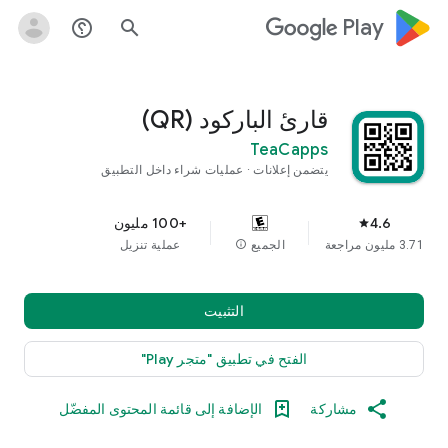
google_logo Play
help_outline
search
قارئ الباركود (QR)
TeaCapps
يتضمن إعلانات
عمليات شراء داخل التطبيق
4.6
+100 مليون
star
3.71 مليون مراجعة
الجميع
info
عملية تنزيل
التثبيت
الفتح في تطبيق "متجر Play"
مشاركة
الإضافة إلى قائمة المحتوى المفضّل