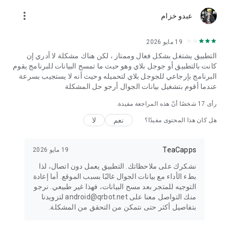
رموز QR معتمدة:
more_vert
عبدو خزام
• وصلات الموقع (URL)
• بيانات الاتصال (MeCard، vCard، VCF)
• الجدول الزمني للأحداث
19 مايو 2026
• واي فاي النقاط الساخنة للوصول إلى المعلومات
التطبيق يشتغل بشكل فعال وممتاز ، لكن هناك مشكلة لا أدري إن
• تقنيات تحديد المواقع الجغرافية
كانت بالتطبيق أو جوجل بلاي وهو حيث ما تمسح البيانات للبرنامج يقوم
• مكالمة هاتفية للمعلومات
البرنامج بإرجاعي للجوجل بلاي لتحميله وحيث أنه لا يستجيب بسرعة
• البريد الإلكتروني، والرسائل القصيرة وMATMSG
عندما أقوم بتشغيل بيانات الجوال أرجو حل المشكلة
الباركود والرموز ثنائية الأبعاد:
رأى
17
شخصًا أنّ هذه المراجعة مفيدة.
• أرقام المادة (EAN، ISBN، UPC، JAN، GTIN-13)
نعم
لا
هل كان هذا المحتوى مفيدًا؟
• Codabar أو Codeabar
• كود 39، كود 93 وكود 128
• معشق 2 من 5 (ITF)
TeaCapps
19 مايو 2026
• PDF417
• GS1 DataBar RSS-14
نشكرك على ملاحظاتك. التطبيق يعمل دون اتصال، لذا
• كود ازتيك
بطء الأداء مع بيانات الجوال غالبًا بسبب الموقع. أما إعادة
• مصفوفة البيانات
التوجيه للمتجر بعد مسح البيانات، فهذا غير طبيعي. نرجو
منك التواصل معنا على android@qrbot.net لتزويدنا
QR Code is a registered trademark of DENSO WAVE
بتفاصيل أكثر حتى نتمكن من التحقق من المشكلة.
INCORPORATED in the United States and other countries.