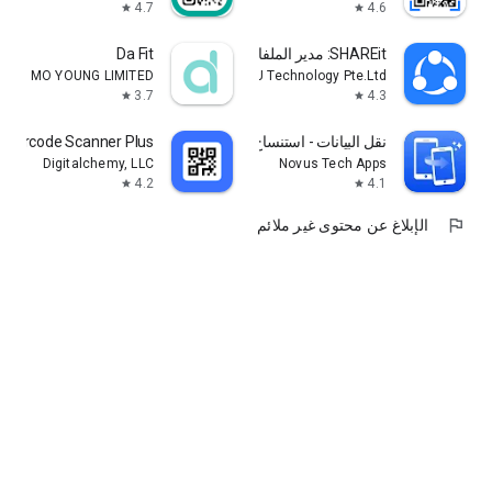
4.7
4.6
star
star
SHAREit: مدير الملفات ومشاركة
Da Fit
MO YOUNG LIMITED
Smart Media4U Technology Pte.Ltd.
3.7
4.3
star
star
نقل البيانات - استنساخ الهاتف
 Barcode Scanner Plus
Digitalchemy, LLC
Novus Tech Apps
4.2
4.1
star
star
flag
الإبلاغ عن محتوى غير ملائم