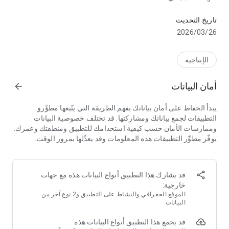
ماسح ضوئي لرموز الاستجابة السريعة يحترم خصوصيتك.
كل التنسيقات الشائعة
تاريخ التحديث
قم بمسح كل تنسيقات الباركود الشائعة: QR، وData Matrix، وAztec،
26‏/03‏/2026
وUPC، وEAN، وCode 39.
الإجراءات المتعلقة
الإنتاجية
افتح الروابط، واتصل بشبكات واي فاي، وأضف فعاليات للتقويم،
واقرأ VCard، واحصل على أسعار ومعلومات المنتجات.
أمان البيانات
arrow_forward
الأمن والأداء
يبدأ الحفاظ على أمان بياناتك بفهم الطريقة التي يتّبعها مطوِّرو
احم نفسك من الروابط الخبيثة باستخدام
تبويبات كروم المخصصة
التطبيقات لجمع بياناتك ومشاركتها. قد تختلف خصوصية البيانات
التي تحتوي على تقنيات تصفح جوجل الآمن واستفد من زمن التحميل
وممارسات الأمان حسب كيفية استخدامك للتطبيق ومنطقتك وعمرك.
القصير.
يوفّر مطوِّر التطبيقات هذه المعلومات وقد يعدِّلها بمرور الوقت.
أقل قدر من الأذون
امسح الصور دون إعطاء أي إذن للمساحة التخزينية على جهازك.
وشارك جهات الاتصال في صورة رمز استجابة سريع دون إذن لدفتر
قد يشارك هذا التطبيق أنواع البيانات هذه مع جهات
العناوين!
خارجية:
الموقع الجغرافي والنشاط على التطبيق و2 نوع آخر من
مسح من الصور
البيانات
اكشف عن الأكواد الموجودة داخل صور الملفات أو اسمح مباشرة
قد يجمع هذا التطبيق أنواع البيانات هذه
باستخدام الكاميرا.