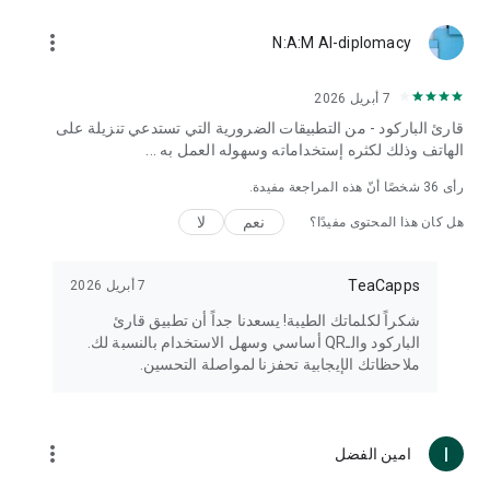
more_vert
N:A:M Al-diplomacy
7 أبريل 2026
قارئ الباركود - من التطبيقات الضرورية التي تستدعي تنزيلة على
الهاتف وذلك لكثره إستخداماته وسهوله العمل به ...
رأى
36
شخصًا أنّ هذه المراجعة مفيدة.
نعم
لا
هل كان هذا المحتوى مفيدًا؟
TeaCapps
7 أبريل 2026
شكراً لكلماتك الطيبة! يسعدنا جداً أن تطبيق قارئ
الباركود والـQR أساسي وسهل الاستخدام بالنسبة لك.
ملاحظاتك الإيجابية تحفزنا لمواصلة التحسين.
more_vert
امين الفضل