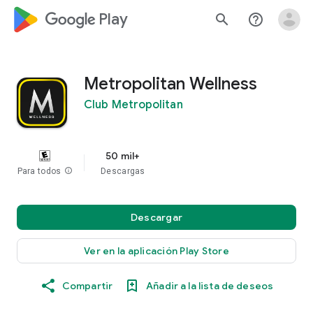
google_logo Play
search
help_outline
Metropolitan Wellness
Club Metropolitan
50 mil+
Para todos
info
Descargas
Descargar
Ver en la aplicación Play Store
Compartir
Añadir a la lista de deseos