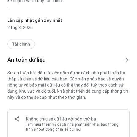
kế hoạch và tư duy tài chính.
MoneyOi là app hiệu quả nhất quản lý tài chính cá nhân theo nguyê
Không quản lý lắt nhắt các giao dịch hàng ngày, chúng tôi tập
trung vào việc quản lý chi tiêu đúng mục đích tránh lãng phí.
Lần cập nhật gần đây nhất
2 thg 8, 2026
Tính năng chính:
- Xem số dư hiện tại của mỗi hũ
- Tự động phân bổ thu nhập vào mỗi hũ theo tỷ lệ đặt trước
Tài chính
- Ghi chép giao dịch chi tiêu hàng ngày vào từng hũ
- Xem lịch sử chi tiêu
An toàn dữ liệu
arrow_forward
- Xem báo cáo chi tiêu bằng đồ thị trực quan
- Bảo mật thông tin bằng mật khẩu
Sự an toàn bắt đầu từ việc nắm được cách nhà phát triển thu
- Mở khóa bằng vân tay
thập và chia sẻ dữ liệu của bạn. Các biện pháp bảo vệ quyền
riêng tư và bảo mật dữ liệu có thể thay đổi tuỳ theo cách sử
dụng, khu vực và độ tuổi. Nhà phát triển đã cung cấp thông tin
này và có thể sẽ cập nhật theo thời gian.
Không chia sẻ dữ liệu với bên thứ ba
Tìm hiểu thêm
về cách nhà phát triển khai báo thông
tin về hoạt động chia sẻ dữ liệu