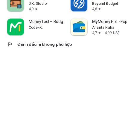
D.K. Studio
Beyond Budget
4,9
4,6
star
star
MoneyTool – Budget Tracker
MyMoney Pro - Expens
CodeFX.
Ananta Raha
4,7
4,99 US$
star
flag
Đánh dấu là không phù hợp