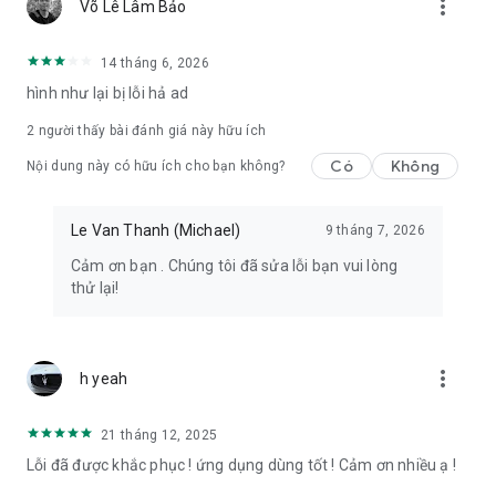
more_vert
Võ Lê Lâm Bảo
14 tháng 6, 2026
hình như lại bị lỗi hả ad
2
người thấy bài đánh giá này hữu ích
Có
Không
Nội dung này có hữu ích cho bạn không?
Le Van Thanh (Michael)
9 tháng 7, 2026
Cảm ơn bạn . Chúng tôi đã sửa lỗi bạn vui lòng
thử lại!
more_vert
h yeah
21 tháng 12, 2025
Lỗi đã được khắc phục ! ứng dụng dùng tốt ! Cảm ơn nhiều ạ !