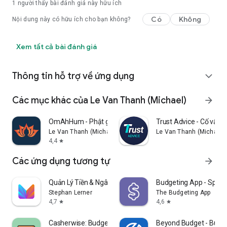
1 người thấy bài đánh giá này hữu ích
Có
Không
Nội dung này có hữu ích cho bạn không?
Xem tất cả bài đánh giá
Thông tin hỗ trợ về ứng dụng
expand_more
Các mục khác của Le Van Thanh (Michael)
arrow_forward
OmAhHum - Phật giáo Toàn cầu
Trust Advice - Cố vấn T
Le Van Thanh (Michael)
Le Van Thanh (Michael)
4,4
star
Các ứng dụng tương tự
arrow_forward
Quản Lý Tiền & Ngân Sách Monee
Budgeting App - Spend
Stephan Lerner
The Budgeting App
4,7
4,6
star
star
Casherwise: Budget & Expenses
Beyond Budget - Budge