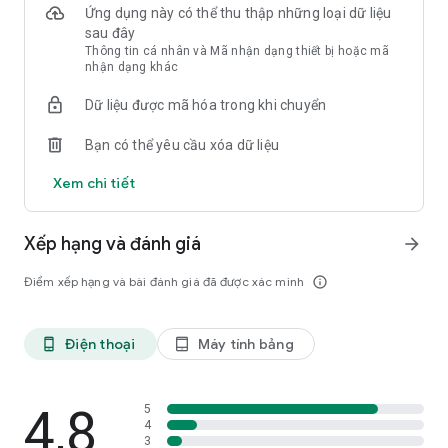
Ứng dụng này có thể thu thập những loại dữ liệu
sau đây
Thông tin cá nhân và Mã nhận dạng thiết bị hoặc mã
nhận dạng khác
Dữ liệu được mã hóa trong khi chuyển
Bạn có thể yêu cầu xóa dữ liệu
Xem chi tiết
Xếp hạng và đánh giá
arrow_forward
Điểm xếp hạng và bài đánh giá đã được xác minh
info_outline
Điện thoại
Máy tính bảng
phone_android
tablet_android
4,8
5
4
3