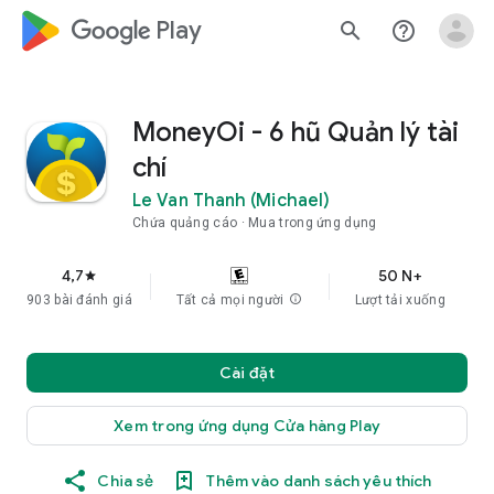
google_logo Play
search
help_outline
MoneyOi - 6 hũ Quản lý tài
chí
Le Van Thanh (Michael)
Chứa quảng cáo
Mua trong ứng dụng
4,7
50 N+
star
903 bài đánh giá
Tất cả mọi người
info
Lượt tải xuống
Cài đặt
Xem trong ứng dụng Cửa hàng Play
Chia sẻ
Thêm vào danh sách yêu thích