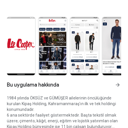
Bu uygulama hakkında
arrow_forward
1984 yılında ÖKSÜZ ve GÜMÜŞER ailelerinin öncülüğünde
kurulan Kipaş Holding, Kahramanmaraş’ın ilk ve tek holdingi
konumundadır.
6 ana sektörde faaliyet göstermektedir. Başta tekstil olmak
üzere; çimento, kâğıt, enerji, eğitim ve lojistik yatırımları olan
Kipaş Holding bünyesinde ise 11 bin çalışan bulunduruyor.