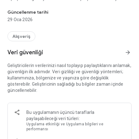
Mobil e-ticaret uygulaması artık cebinizde!
Kahramanmaraş’ın vergi rekortmeni olan ve 100’e yakın
Güncellenme tarihi
ülkeye yaklaşık 200 milyon dolarlık ihracat gerçekleştirerek,
29 Oca 2026
Türkiye’nin en çok ihracat gerçekleştiren ilk yüz şirketi
arasında bulunan Kipaş Holding İSO 500’de de 6 şirketi ile yer
alıyor. Ar-Ge çalışmalarına da büyük önem veren Kipaş
Alışveriş
Holding, bu alanda da ilk 250 şirket arasında yer almaktadır.
Veri güvenliği
arrow_forward
Geliştiricilerin verilerinizi nasıl toplayıp paylaştıklarını anlamak,
güvenliğin ilk adımıdır. Veri gizliliği ve güvenliği yöntemleri;
kullanımınıza, bölgenize ve yaşınıza göre değişiklik
gösterebilir. Geliştiricinin sağladığı bu bilgiler zaman içinde
güncellenebilir.
Bu uygulamanın üçüncü taraflarla
paylaşabileceği veri türleri:
Uygulama etkinliği ve Uygulama bilgileri ve
performansı