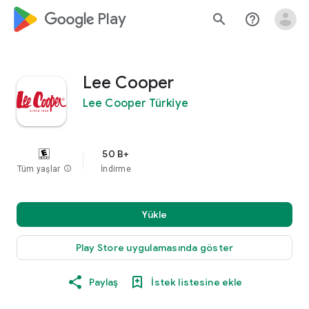
google_logo Play
search
help_outline
Lee Cooper
Lee Cooper Türkiye
50 B+
Tüm yaşlar
info
İndirme
Yükle
Play Store uygulamasında göster
Paylaş
İstek listesine ekle