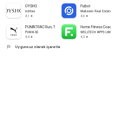
OYSHO
Fizbot
Inditex
Makswin Real Estate Te
4,1
4,6
star
star
PUMATRAC Run, Train, Fitness
Home Fitness Coach: F
PUMA SE
WELLTECH APPS LIMITE
4,4
4,3
star
star
flag
Uygunsuz olarak işaretle