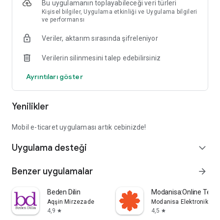
Bu uygulamanın toplayabileceği veri türleri
Kişisel bilgiler, Uygulama etkinliği ve Uygulama bilgileri
ve performansı
Veriler, aktarım sırasında şifreleniyor
Verilerin silinmesini talep edebilirsiniz
Ayrıntıları göster
Yenilikler
Mobil e-ticaret uygulaması artık cebinizde!
Uygulama desteği
expand_more
Benzer uygulamalar
arrow_forward
Beden Dilin
Modanisa:Online Teset
Aqşin Mirzezade
Modanisa Elektronik Maga
4,9
4,5
star
star