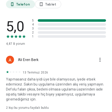
Telefon
Tablet
phone_android
tablet_android
5,0
5
4
3
2
1
4,87 B
yorum
more_vert
Ali Eren Berk
13 Temmuz 2026
Yapmasanız daha iyidi üye bile olamıyosun, iyede etsek
edemicez. Sakın bu uygulama üzerinden alış veriş yapmayın.
Defolu falan çıksa, bedeni olmasa ugulama üazerinden iade
sipatiş takibi vesayre hiç bişey yapamıyoz, uygulamaya
giremediğimiz için.
2
kişi bu yorumu faydalı buldu