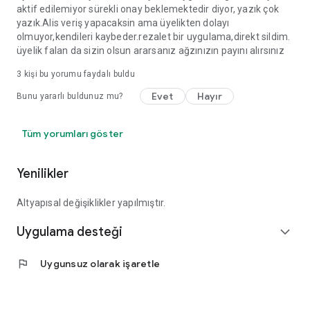
aktif edilemiyor sürekli onay beklemektedir diyor, yazık çok
yazık.Alis veriş yapacaksin ama üyelikten dolayı
olmuyor,kendileri kaybeder.rezalet bir uygulama,direkt sildim.
üyelik falan da sizin olsun ararsanız ağzınızın payını alırsınız
3
kişi bu yorumu faydalı buldu
Evet
Hayır
Bunu yararlı buldunuz mu?
Tüm yorumları göster
Yenilikler
Altyapısal değişiklikler yapılmıştır.
Uygulama desteği
expand_more
flag
Uygunsuz olarak işaretle