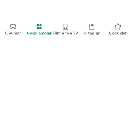
Oyunlar
Uygulamalar
Filmler ve TV
Kitaplar
Çocuklar
Google Play
Play Pass
Play Puanları
Hediye kartları
Kullan
Geri ödeme politikası