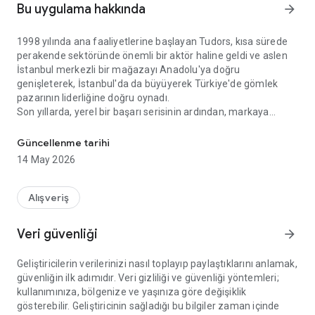
Bu uygulama hakkında
arrow_forward
1998 yılında ana faaliyetlerine başlayan Tudors, kısa sürede
perakende sektöründe önemli bir aktör haline geldi ve aslen
İstanbul merkezli bir mağazayı Anadolu'ya doğru
genişleterek, İstanbul'da da büyüyerek Türkiye'de gömlek
pazarının liderliğine doğru oynadı.
Son yıllarda, yerel bir başarı serisinin ardından, markaya
Tudors | Gömlek Krallığı
uluslararası alanda artan bir ilgi ve Tudors'un kendisinin
uluslararası olmaya olan ilgisi vardı.
Güncellenme tarihi
Sadece 2 yıl gibi çok kısa bir zaman diliminde, Tudors
14 May 2026
bayrağını 14'ten fazla ülkeye yerleştirmiş ve sürekli yenilenen
bir seçkisiyle son derece güvenilir ve yenilikçi kalarak,
dünyanın en başarılı gömlek markası olma hedefiyle aralıksız
Alışveriş
devam etmektedir. Hedef tüketicinin taleplerini karşılama
alışkanlığı ve modern bir perakende anlayışı.
Veri güvenliği
arrow_forward
Geliştiricilerin verilerinizi nasıl toplayıp paylaştıklarını anlamak,
güvenliğin ilk adımıdır. Veri gizliliği ve güvenliği yöntemleri;
kullanımınıza, bölgenize ve yaşınıza göre değişiklik
gösterebilir. Geliştiricinin sağladığı bu bilgiler zaman içinde