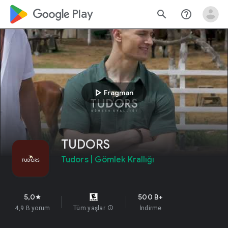
google_logo Play
search
help_outline
play_arrow
Fragman
TUDORS
Tudors | Gömlek Krallığı
5,0
500 B+
star
4,9 B yorum
Tüm yaşlar
info
İndirme