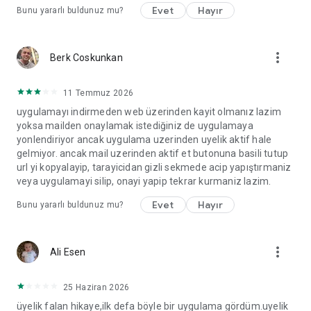
Evet
Hayır
Bunu yararlı buldunuz mu?
more_vert
Berk Coskunkan
11 Temmuz 2026
uygulamayı indirmeden web üzerinden kayit olmanız lazim
yoksa mailden onaylamak istediğiniz de uygulamaya
yonlendiriyor ancak uygulama uzerinden uyelik aktif hale
gelmiyor. ancak mail uzerinden aktif et butonuna basili tutup
url yi kopyalayip, tarayicidan gizli sekmede acip yapıştırmaniz
veya uygulamayi silip, onayi yapip tekrar kurmaniz lazim.
Evet
Hayır
Bunu yararlı buldunuz mu?
more_vert
Ali Esen
25 Haziran 2026
üyelik falan hikaye,ilk defa böyle bir uygulama gördüm.uyelik