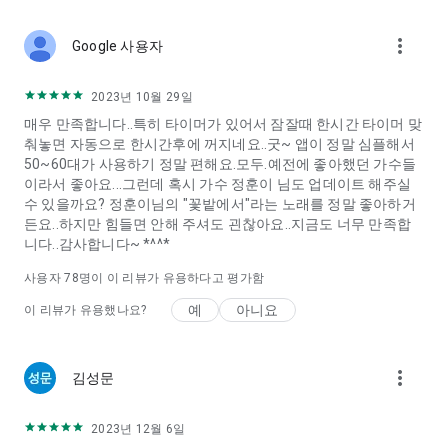
more_vert
Google 사용자
2023년 10월 29일
매우 만족합니다..특히 타이머가 있어서 잠잘때 한시간 타이머 맞
춰놓면 자동으로 한시간후에 꺼지네요..굿~ 앱이 정말 심플해서
50~60대가 사용하기 정말 편해요.모두.예전에 좋아했던 가수들
이라서 좋아요...그런데 혹시 가수 정훈이 님도 업데이트 해주실
수 있을까요? 정훈이님의 "꽃밭에서"라는 노래를 정말 좋아하거
든요..하지만 힘들면 안해 주셔도 괸찮아요..지금도 너무 만족합
니다..감사합니다~ *^^*
사용자
78
명이 이 리뷰가 유용하다고 평가함
예
아니요
이 리뷰가 유용했나요?
more_vert
김성문
2023년 12월 6일