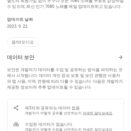
별도의 회원가입 없이 누구나 모든 7080 노래를 무료로 감상하실
수 있으며, 최신 인기 7080 노래를 매일 업데이트하고 있습니다.
국내 최신 인기 7080 노래를 쉽고 빠르게 들어보세요.
듣고 싶은 7080 노래가 있다면, 지금 바로 7080 노래감상에서 검
업데이트 날짜
색해 보세요.
2025. 9. 22.
*기능
-최신 7080 노래 업데이트
음악/오디오
-인기 7080 노래 업데이트
-7080 노래 가사 지원
데이터 보안
arrow_forward
-검색 기능 제공
-가수별 7080 노래 제공
보안은 개발자가 데이터를 수집 및 공유하는 방식을 파악하는 것
-즐겨찾기 기능 제공
에서 시작됩니다. 데이터 개인 정보 보호 및 보안 관행은 사용자
-백그라운드 재생 기능 제공
의 앱 사용, 지역, 연령에 따라 다를 수 있습니다. 다음은 개발자가
-타이머 설정 기능 제공
제공한 정보이며 추후 업데이트될 수 있습니다.
제3자와 공유되는 데이터 없음
개발자가 어떻게 공유를 선언하는지
자세히 알아보세요
.
수집된 데이터가 없습니다.
개발자가 어떻게 수집을 선언하는지
자세히 알아보세요
.