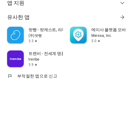
앱 지원
expand_more
유사한 앱
arrow_forward
팟빵 - 팟캐스트, 라디오, 오디오북
메이사 플랫폼 모바일 
(주)팟빵
Meissa, Inc.
3.3
5.0
star
star
트렌비 - 전세계 명품 쇼핑 플랫폼
trenbe
3.9
star
flag
부적절한 앱으로 신고