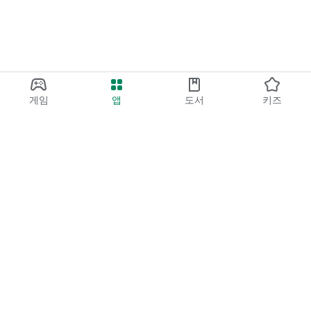
게임
앱
도서
키즈
Google Play
Play Pass
Play 포인트
기프트 카드
코드 등록