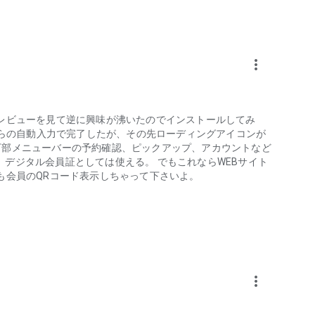
more_vert
のレビューを見て逆に興味が沸いたのでインストールしてみ
ーからの自動入力で完了したが、その先ローディングアイコンが
下部メニューバーの予約確認、ピックアップ、アカウントなど
デジタル会員証としては使える。 でもこれならWEBサイト
も会員のQRコード表示しちゃって下さいよ。
more_vert