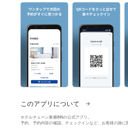
このアプリについて
arrow_forward
ホテルチェーン東横INNの公式アプリ。
予約、予約内容の確認、チェックインなど、お客様の旅に