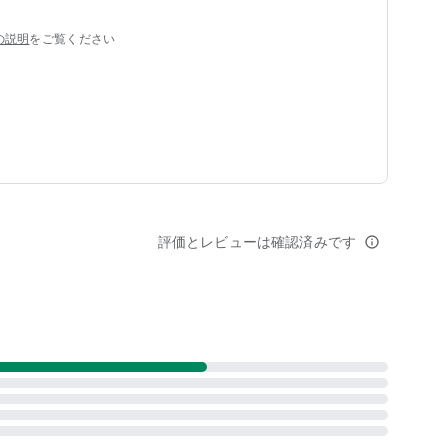
の説明
をご覧ください
評価とレビューは確認済みです
info_outline