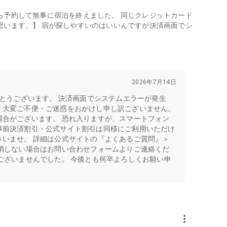
ら予約して無事に宿泊を終えました。 同じクレジットカード
思います。】 宿が探しやすいのはいいんですが決済画面でシ
2026年7月14日
がとうございます。 決済画面でシステムエラーが発生
、大変ご不便・ご迷惑をおかけし申し訳ございません。
合がございます。 恐れ入りますが、スマートフォン
事前決済割引・公式サイト割引は同様にご利用いただけ
いませ。 詳細は公式サイトの『よくあるご質問』＞
消しない場合はお問い合わせフォームよりご連絡くだ
ございませんでした。 今後とも何卒よろしくお願い申
more_vert