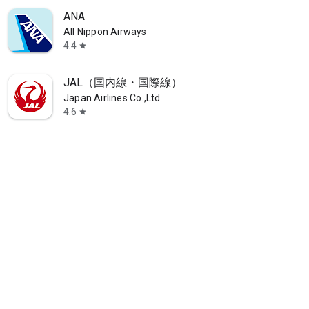
ANA
All Nippon Airways
4.4
star
で。
JAL（国内線・国際線）
Japan Airlines Co.,Ltd.
4.6
star