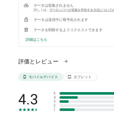
データは収集されません
詳しくは、
デベロッパーが収集を申告する方法について
データは送信中に暗号化されます
データを削除するようリクエストできます
詳細はこちら
評価とレビュー
arrow_forward
モバイルデバイス
タブレット
phone_android
tablet_android
4.3
5
4
3
2
1