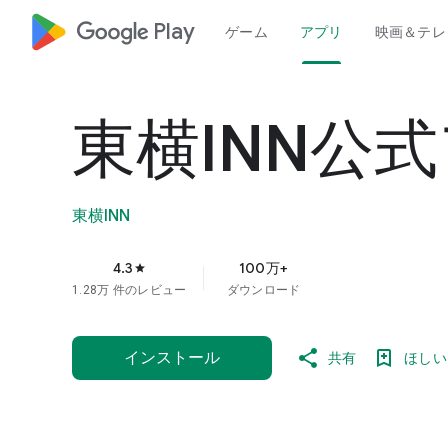
google_logo Play
ゲーム
アプリ
映画＆テレ
東横INN公
東横INN
4.3
100万+
star
1.28万 件のレビュー
ダウンロード
インストール
共有
ほしい