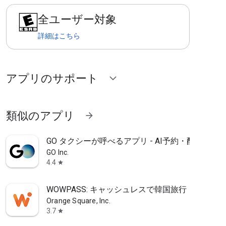
全ユーザー対象
詳細はこちら
アプリのサポート
expand_more
類似のアプリ
arrow_forward
GO タクシーが呼べるアプリ - AI予約・配車・迎
GO Inc.
4.4
star
WOWPASS: キャッシュレスで韓国旅行
Orange Square, Inc.
3.7
star