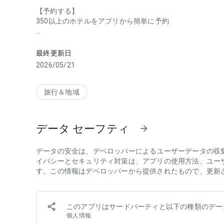
【予約する】
350以上のホテルをアプリから簡単に予約
ホテルチェーン東横INNの公式アプリ。 予約、予約内容
【ホテルを探す】
マップでホテルの場所を確認できる
最終更新日
2026/05/21
【予約を確認する】
ワンタップで次回の予約がすぐに見つかる
旅行＆地域
【チェックインする】
QRコードをさっと出せて楽々チェックイン
データ セーフティ
arrow_forward
【お得に泊まる】
東横INNをもっと楽しめるお得な情報が満載
データの安全は、デベロッパーによるユーザーデータの収
【ポイントをチェックする】
イバシーとセキュリティ対策は、アプリの使用方法、ユー
会員情報やポイントもひと目でわかる
す。この情報はデベロッパーから提供されたもので、更新
【会員特典を利用する】
クラブカードの代わりに使えるデジタル会員証
このアプリはサードパーティと以下の種類のデー
個人情報