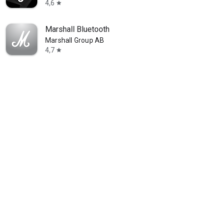
4,6
star
Marshall Bluetooth
Marshall Group AB
4,7
star