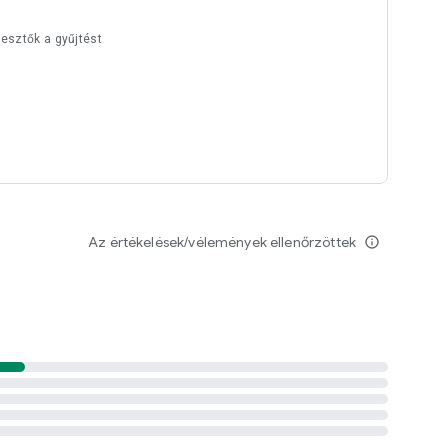
lesztők a gyűjtést
Az értékelések/vélemények ellenőrzöttek
info_outline