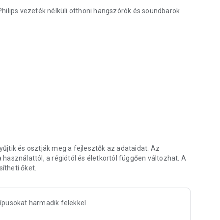
hilips vezeték nélküli otthoni hangszórók és soundbarok
szórókhoz/soundbarokhoz.
ás, The Stevie (átnevezve TAV3000), TAB5201,
5 támogatás
 TAM4205M2/4505M2, TAV3000, S2000, TAB8200
jtik és osztják meg a fejlesztők az adataidat. Az
asználattól, a régiótól és életkortól függően változhat. A
ítheti őket.
ípusokat harmadik felekkel