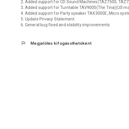
2. Added support for CD Sound Machines(TAZ7500, TAZ7
3. Added support for Turntable TAV9000(The Tina)(US ma
4. Added support for Party speaker TAX3000E, Micro sy
5. Update Privacy Statement.
6. General bug fixed and stability improvements.
flag
Megjelölés kifogásolhatóként