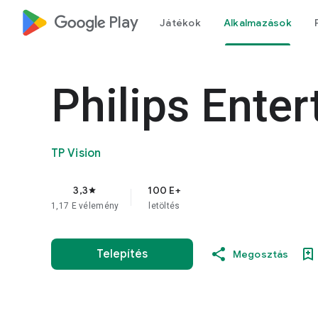
google_logo Play
Játékok
Alkalmazások
Philips Ente
TP Vision
3,3
100 E+
star
1,17 E vélemény
letöltés
Telepítés
Megosztás