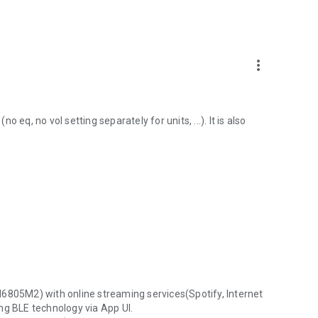
more_vert
eq, no vol setting separately for units, ...). It is also
05M2) with online streaming services(Spotify, Internet
ng BLE technology via App UI.