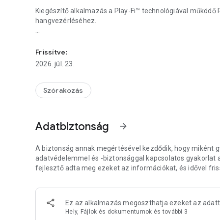
Kiegészítő alkalmazás a Play-Fi™ technológiával működő P
hangvezérléséhez.
Vezérlők biztosítása a Philips Bluetooth vagy Wifi hang
Frissítse a támogatott eszközök firmware-jét.
Frissítve:
Támogatott termékek:
2026. júl. 23.
TAM6500 (不包含TAM6500F), TAV2500F, TAV2500C támogat
TAB5601, TAB6100YW, X3000
S1000, S5000E, FT1, FA3, TAV9000D, TAV9000F, TAM455
Szórakozás
X5000/X5000E, X2000, S7000/7000E, TAB6200, X4000,
TAB6100, TAX5309
TAZ6000 TAZ5000
Adatbiztonság
arrow_forward
TAM3505M2, TAM3205M2
ADÓ5509
TAB6309, TAB5309, TAB5109
A biztonság annak megértésével kezdődik, hogy miként gyű
TAB8507, TAB8907
adatvédelemmel és -biztonsággal kapcsolatos gyakorlat a h
TAFB1, TAFS1, TAFW1
fejlesztő adta meg ezeket az információkat, és idővel friss
TAW8506
TAW6505, TAW6205
TAB8205, TAB8405, TAB8505, TAB8805, TAB8905
Ez az alkalmazás megoszthatja ezeket az adatt
B95, B97
Hely, Fájlok és dokumentumok és további 3