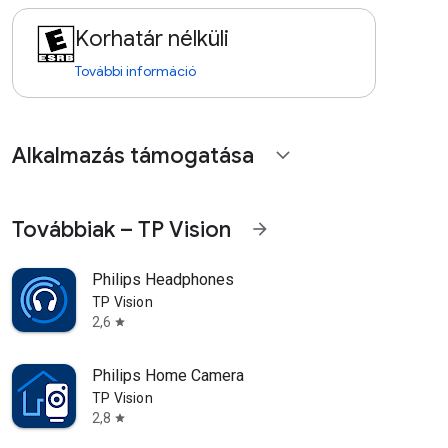
Korhatár nélküli
További információ
Alkalmazás támogatása
expand_more
Továbbiak – TP Vision
arrow_forward
Philips Headphones
TP Vision
2,6
star
Philips Home Camera
TP Vision
2,8
star