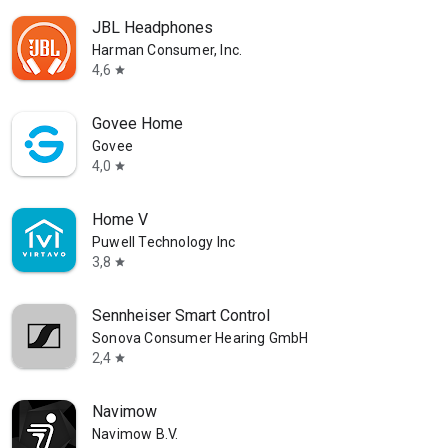
JBL Headphones
Harman Consumer, Inc.
4,6
star
Govee Home
Govee
4,0
star
Home V
Puwell Technology Inc
3,8
star
Sennheiser Smart Control
Sonova Consumer Hearing GmbH
2,4
star
Navimow
Navimow B.V.