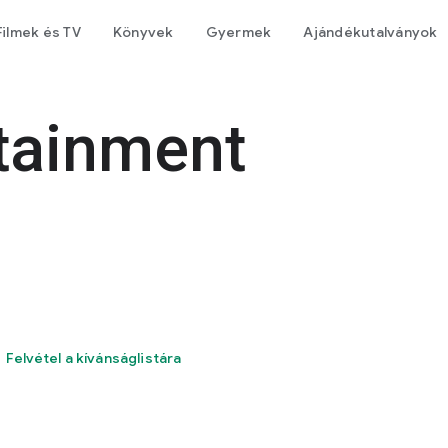
Filmek és TV
Könyvek
Gyermek
Ajándékutalványok
rtainment
Felvétel a kívánságlistára