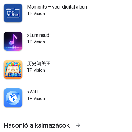
Moments – your digital album
TP Vision
xLuminaud
TP Vision
历史闯关王
TP Vision
xWift
TP Vision
Hasonló alkalmazások
arrow_forward