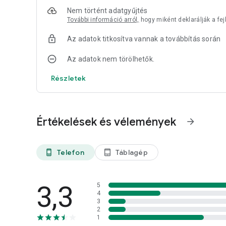
Nem történt adatgyűjtés
További információ arról,
hogy miként deklarálják a fej
Az adatok titkosítva vannak a továbbítás során
Az adatok nem törölhetők.
Részletek
Értékelések és vélemények
arrow_forward
Telefon
Táblagép
phone_android
tablet_android
3,3
5
4
3
2
1