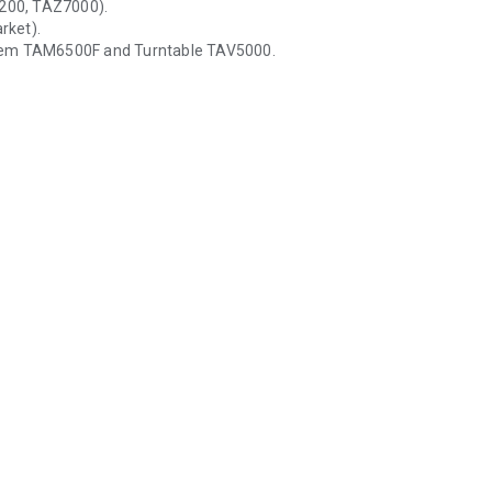
200, TAZ7000).
rket).
stem TAM6500F and Turntable TAV5000.