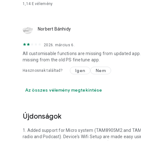
1,14 E
vélemény
Norbert Bánhidy
2026. március 6.
All customisable functions are missing from updated app. (no 
missing from the old PS finetune app.
Igen
Nem
Hasznosnak találtad?
Az összes vélemény megtekintése
Újdonságok
1. Added support for Micro system (TAM8905M2 and TAM68
radio and Podcast). Device's Wifi Setup are made easy usi