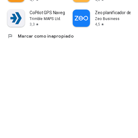
CoPilot GPS Navegación
Zeo planificador de ru
Trimble MAPS Ltd.
Zeo Business
3,3
4,5
star
star
flag
Marcar como inapropiado