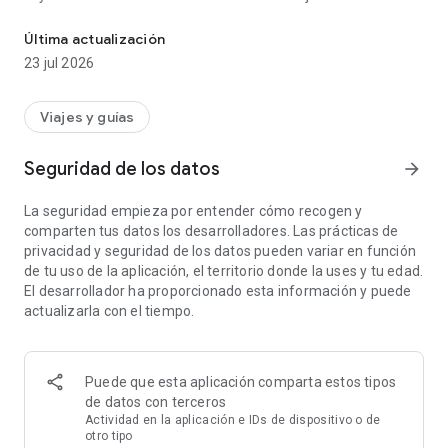
Planifica tus viajes y crea tu guía de viaje. Obtén mapas sin conex
planificador de itinerarios de Tripomatic (anteriormente Sygic
Travel). Navega con útiles guías de viaje. La aplicación de
Última actualización
planificación definitiva para cada viajero.
23 jul 2026
PLANIFICADOR DE VIAJES CON IA
Crea un itinerario detallado día a día para tu viaje con nuestro
Viajes y guías
planificador de viajes fácil de usar. Obtén ayuda de la IA para
una planificación de viajes aún más rápida. Visualiza tiempos
Seguridad de los datos
arrow_forward
de viaje estimados y distancias a pie para mantener tus
planes realistas. Invita a amigos a colaborar en tus viajes.
La seguridad empieza por entender cómo recogen y
Rastrea costos y añade notas para tener todo al alcance de la
comparten tus datos los desarrolladores. Las prácticas de
mano.
privacidad y seguridad de los datos pueden variar en función
de tu uso de la aplicación, el territorio donde la uses y tu edad.
MAPAS AL AIRE LIBRE, DE INVIERNO Y SATELITALES
El desarrollador ha proporcionado esta información y puede
Elige entre múltiples mapas de viaje, incluidos mapas al aire
actualizarla con el tiempo.
libre, mapas de invierno adecuados para esquiar y mapas
satelitales.
MAPAS OFFLINE MUNDIALES
Puede que esta aplicación comparta estos tipos
Mejora a Tripomatic Premium para usar la aplicación sin
de datos con terceros
conexión a internet, incluyendo descargas ilimitadas de
Actividad en la aplicación e IDs de dispositivo o de
mapas offline y navegación a pie. Obtén mapas offline para
otro tipo