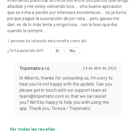
intentando planificar un recorrido entre dos puntos que tengo
añadido y me estoy volviendo loco.... otra buena aplicación
que se echa a perder por intereses económicos.... no ja borro
porque pagué la suscripción de por vida.... pero ganas me
dan. es de lo más lenta y engorrosa... con lo bien que iba
cuando la compré....
1 persona ha valorado esta reseña como útil
Sí
No
¿Te ha parecido útil?
Tripomatic s.r.o.
24 de abril de 2026
Hi Alberto, thanks for contacting us, I'm sorry to
hear you're not happy with the update. Can you
please get in touch with our support team at
team@tripomatic.com so that we can assist
you? We'll be happy to help you with using the
app. Thank you, Tereza / Tripomatic
Ver todas las reseñas