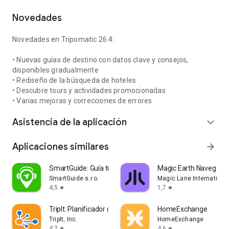
Novedades
Novedades en Tripomatic 26.4:
• Nuevas guías de destino con datos clave y consejos,
disponibles gradualmente
• Rediseño de la búsqueda de hoteles
• Descubre tours y actividades promocionadas
• Varias mejoras y correcciones de errores
Asistencia de la aplicación
expand_more
Aplicaciones similares
arrow_forward
SmartGuide: Guía turística
Magic Earth Navegaci
SmartGuide s.r.o.
Magic Lane Internationa
4,5
1,7
star
star
TripIt: Planificador de viajes
HomeExchange
TripIt, Inc.
HomeExchange
4,7
4,6
star
star