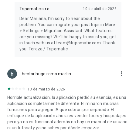
CONTACTA CON NOSOTROS
Tripomatic s.r.o.
10 de abril de 2026
Consulta más información en https://tripomatic.com
Descubre nuestros mapas de viaje en línea en
Dear Mariana, I'm sorry to hear about the
https://maps.tripomatic.com
problem. You can migrate your past trips in More
Contacta con soporte en https://support.tripomatic.com
> Settings > Migration Assistant. What features
are you missing? We'll be happy to assist you, get
in touch with us at team@tripomatic.com. Thank
you, Tereza / Tripomatic
more_vert
hector hugo romo martin
13 de marzo de 2026
Horrible actualización, la aplicación perdió su esencia, es una
aplicación completamente diferente. Eliminaron muchas
funciones para agregar IA que cobran por separado. El
enfoque de la aplicación ahora es vender tours y hospedajes
pero ya no es funcional además no hay un manual de usuario
ni un tutorial y ya no sabes por dónde empezar.