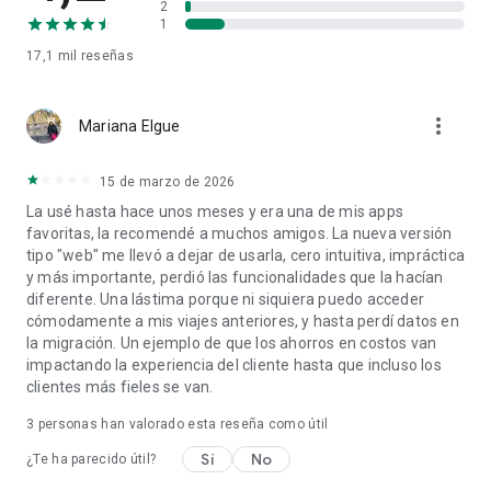
2
https://maps.tripomatic.com
1
17,1 mil
reseñas
TRIPOMATIC PREMIUM
Con Tripomatic Premium, desbloquearás todas las funciones
de Tripomatic, incluida la planificación de viajes con IA en
more_vert
Mariana Elgue
todos los dispositivos iniciados con la misma cuenta.
Comienza con una prueba gratuita para explorar todas las
funciones premium.
15 de marzo de 2026
La usé hasta hace unos meses y era una de mis apps
Suscríbete y paga a través de tu cuenta de Google Play.
favoritas, la recomendé a muchos amigos. La nueva versión
Después de que termine tu prueba gratuita, el pago se
tipo "web" me llevó a dejar de usarla, cero intuitiva, impráctica
cargará a tu cuenta de Google Play al confirmar la compra. Tu
y más importante, perdió las funcionalidades que la hacían
suscripción se renovará automáticamente a menos que se
diferente. Una lástima porque ni siquiera puedo acceder
cancele al menos 24 horas antes del final del período actual.
cómodamente a mis viajes anteriores, y hasta perdí datos en
Se te cobrará por la renovación dentro de las 24 horas
la migración. Un ejemplo de que los ahorros en costos van
anteriores al final del período actual. Puedes cancelar tu
impactando la experiencia del cliente hasta que incluso los
prueba gratuita en cualquier momento antes de que termine
clientes más fieles se van.
para evitar cargos. Administra suscripciones y desactiva la
renovación automática después de la compra yendo a la
3
personas han valorado esta reseña como útil
página 'Administrar suscripción' en la configuración de
Sí
No
Tripomatic.
¿Te ha parecido útil?