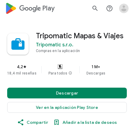
google_logo Play
search
help_outline
Tripomatic Mapas & Viajes
Tripomatic s.r.o.
Compras en la aplicación
4,2
1 M+
star
18,4 mil reseñas
Para todos
info
Descargas
Descargar
Ver en la aplicación Play Store
Compartir
Añadir a la lista de deseos