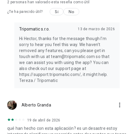
2
personas han valorado esta reseña como útil
Sí
No
¿Te ha parecido útil?
Tripomatic s.r.o.
13 de marzo de 2026
Hi Hector, thanks for the message though I'm
sorry to hear you feel this way. We haven't
removed any features, can you please get in
touch with us at team@tripomatic.com so that
we can assist you with using the app? You can
also check out our support page at
https://support.tripomatic.com/, it might help.
Tereza / Tripomatic
more_vert
Alberto Granda
19 de abril de 2026
qué han hecho con esta aplicación? es un desastre estoy