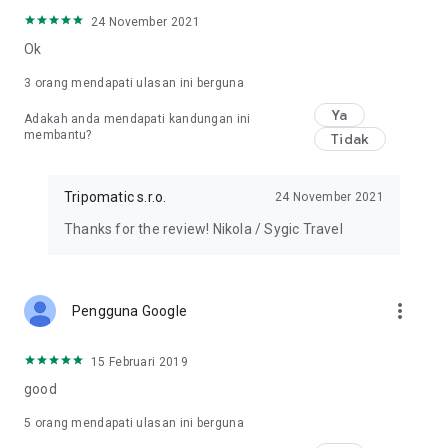
matikan pembaharuan automatik selepas pembelian dengan
24 November 2021
pergi ke halaman 'Urus Langganan' dalam tetapan
Ok
Tripomatic.
3
orang mendapati ulasan ini berguna
HUBUNGI KAMI
Lihat lebih banyak info di https://tripomatic.com
Ya
Adakah anda mendapati kandungan ini
Semak peta perjalanan dalam talian kami di
membantu?
Tidak
https://maps.tripomatic.com
Hubungi sokongan di https://support.tripomatic.com
Tripomatic s.r.o.
24 November 2021
Thanks for the review! Nikola / Sygic Travel
more_vert
Pengguna Google
15 Februari 2019
good
5
orang mendapati ulasan ini berguna