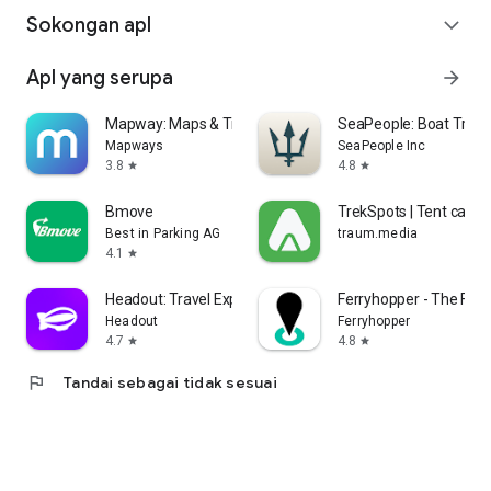
Sokongan apl
expand_more
Apl yang serupa
arrow_forward
Mapway: Maps & Transit Planner
SeaPeople: Boat Track
Mapways
SeaPeople Inc
3.8
4.8
star
star
Bmove
TrekSpots | Tent cam
Best in Parking AG
traum.media
4.1
star
Headout: Travel Experiences
Ferryhopper - The Ferr
Headout
Ferryhopper
4.7
4.8
star
star
flag
Tandai sebagai tidak sesuai