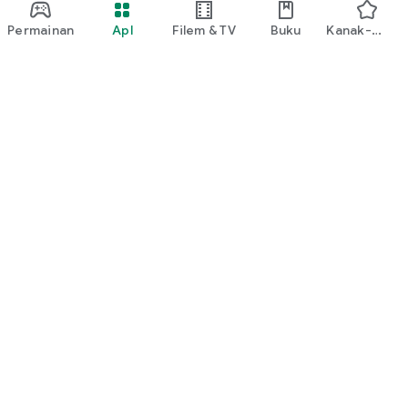
Permainan
Apl
Filem & TV
Buku
Kanak-
kanak
Google Play
Play Pass
Play Points
Kad hadiah
Tebus
Dasar pembayaran balik
Kanak-kanak & keluarga
Panduan Ibu Bapa