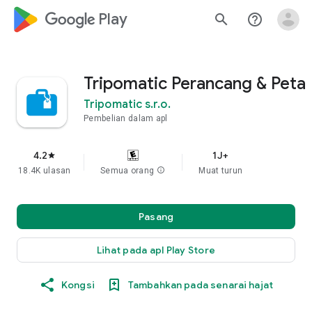
google_logo Play
search
help_outline
Tripomatic Perancang & Peta
Tripomatic s.r.o.
Pembelian dalam apl
4.2
1J+
star
18.4K ulasan
Semua orang
info
Muat turun
Pasang
Lihat pada apl Play Store
Kongsi
Tambahkan pada senarai hajat