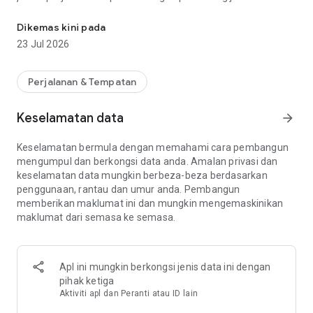
Rancang perjalanan anda dan buat panduan pelancongan. Dapatkan
perjalanan Tripomatic (sebelumnya Sygic Travel). Navigasi
dengan panduan perjalanan yang berguna. Aplikasi
Dikemas kini pada
perancangan semua-dalam-satu terbaik untuk setiap
23 Jul 2026
pengembara.
PERANCANG PERJALANAN AI
Perjalanan & Tempatan
Cipta jadual perjalanan harian yang terperinci untuk
perjalanan anda dengan perancang perjalanan kami yang
Keselamatan data
arrow_forward
mudah digunakan. Dapatkan bantuan AI untuk perancangan
perjalanan yang lebih pantas. Lihat anggaran masa
Keselamatan bermula dengan memahami cara pembangun
perjalanan dan jarak berjalan kaki untuk memastikan
mengumpul dan berkongsi data anda. Amalan privasi dan
rancangan anda realistik. Jemput rakan untuk bekerjasama
keselamatan data mungkin berbeza-beza berdasarkan
dalam perjalanan anda. Jejak kos dan tambah nota untuk
penggunaan, rantau dan umur anda. Pembangun
memastikan semuanya di hujung jari anda.
memberikan maklumat ini dan mungkin mengemaskinikan
maklumat dari semasa ke semasa.
PETA LUAR, MUSIM SEJUK, DAN SATELIT
Pilih daripada pelbagai peta perjalanan termasuk peta luar,
peta musim sejuk yang sesuai untuk bermain ski, dan peta
satelit.
Apl ini mungkin berkongsi jenis data ini dengan
pihak ketiga
PETA LUAR TALIAN SELURUH DUNIA
Aktiviti apl dan Peranti atau ID lain
Naik taraf ke Tripomatic Premium untuk menggunakan