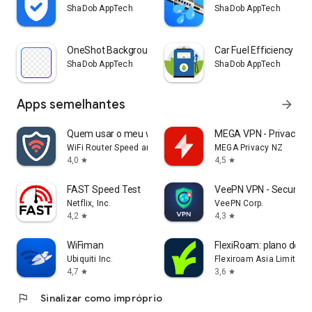
ShaDob AppTech
ShaDob AppTech
OneShot Background Remover
Car Fuel Efficiency Cal
ShaDob AppTech
ShaDob AppTech
Apps semelhantes
arrow_forward
Quem usar o meu wifi?
MEGA VPN - Privacidad
WiFi Router Speed and Security
MEGA Privacy NZ
4,0
4,5
star
star
FAST Speed Test
VeePN VPN - Secure V
Netflix, Inc.
VeePN Corp.
4,2
4,3
star
star
WiFiman
FlexiRoam: plano de d
Ubiquiti Inc.
Flexiroam Asia Limited
4,7
3,6
star
star
flag
Sinalizar como impróprio