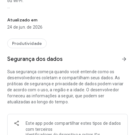
ou Wi-Fi.
Atualize seus sinais e teste a intensidade do sinal e a velocidade 
Principais recursos:
Atualizado em
1) Atualização de rede
24 de jun. de 2026
• Resolva manualmente problemas de conectividade
atualizando sua conexão Wi-Fi e de dados móveis. Instruções
simples e passo a passo facilitam o processo.
Produtividade
2) Intensidade do sinal Wi-Fi
Segurança dos dados
arrow_forward
• Visualize a intensidade do sinal Wi-Fi com um medidor tipo
velocímetro, que oferece leituras em tempo real.
Sua segurança começa quando você entende como os
• Avalie a qualidade do sinal com classificações como
desenvolvedores coletam e compartilham seus dados. As
Regular, Bom e Excelente.
práticas de segurança e privacidade de dados podem variar
• Veja informações detalhadas sobre redes Wi-Fi disponíveis,
de acordo com o uso, a região e a idade. O desenvolvedor
incluindo:
forneceu as informações a seguir, que podem ser
- Força do sinal
atualizadas ao longo do tempo.
-BSID
- Protocolo
- Número do canal
- Frequência
Este app pode compartilhar estes tipos de dados
com terceiros
3) Teste de velocidade da Internet
Identificadores do dispositivo e outros IDs