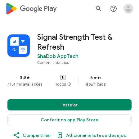
google_logo Play
search
help_outline
Signal Strength Test &
Refresh
ShaDob AppTech
Contém anúncios
3,8
5 mi+
star
41,4 mil avaliações
Todos
info
downloads
Instalar
Conferir no app Play Store
Compartilhar
Adicionar à lista de desejos