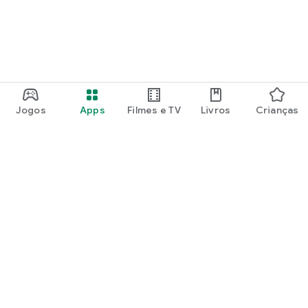
Jogos
Apps
Filmes e TV
Livros
Crianças
Google Play
Play Pass
Play Points
Vales de oferta