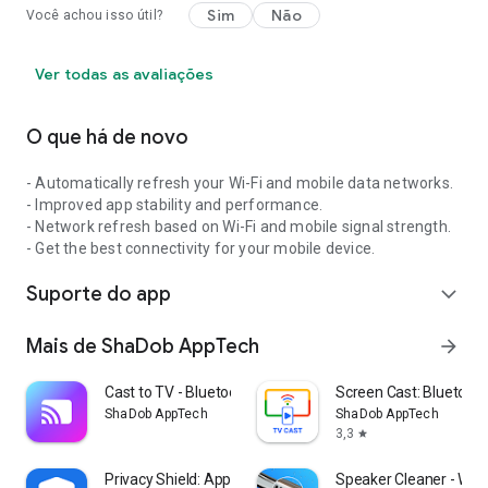
Sim
Não
Você achou isso útil?
Ver todas as avaliações
O que há de novo
- Automatically refresh your Wi-Fi and mobile data networks.
- Improved app stability and performance.
- Network refresh based on Wi-Fi and mobile signal strength.
- Get the best connectivity for your mobile device.
Suporte do app
expand_more
Mais de ShaDob AppTech
arrow_forward
Cast to TV - Bluetooth Manager
Screen Cast: Bluetoot
ShaDob AppTech
ShaDob AppTech
3,3
star
Privacy Shield: App Monitor
Speaker Cleaner - Wate