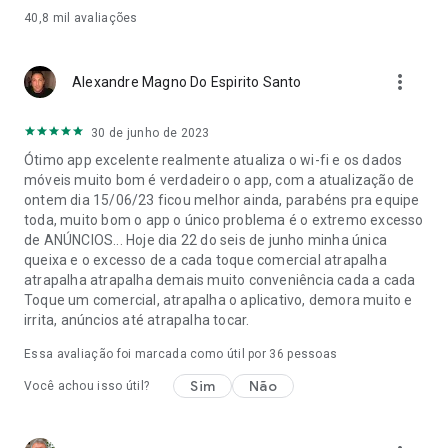
6) Informações da rede Wi-Fi
40,8 mil
avaliações
• Obtenha informações detalhadas sobre sua rede Wi-Fi
conectada, incluindo:
- Nome e status do Wi-Fi
more_vert
Alexandre Magno Do Espirito Santo
- Endereço IP
-BSID
- Velocidade da ligação
30 de junho de 2023
- Força do sinal
Ótimo app excelente realmente atualiza o wi-fi e os dados
- Tipo de criptografia
móveis muito bom é verdadeiro o app, com a atualização de
- Canal e Frequência
ontem dia 15/06/23 ficou melhor ainda, parabéns pra equipe
- DNS1 e DNS2
toda, muito bom o app o único problema é o extremo excesso
de ANÚNCIOS... Hoje dia 22 do seis de junho minha única
queixa e o excesso de a cada toque comercial atrapalha
atrapalha atrapalha demais muito conveniência cada a cada
Toque um comercial, atrapalha o aplicativo, demora muito e
irrita, anúncios até atrapalha tocar.
Essa avaliação foi marcada como útil por
36
pessoas
Sim
Não
Você achou isso útil?