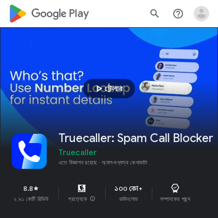
google_logo Play
search
help_outline
play_arrow
ট্রেলার
Truecaller: Spam Call Blocker
Truecaller
এতে বিজ্ঞাপন রয়েছে
অ্যাপ-মধ্যস্থ কেনাকাটা
৪.৪
১০০ কো+
star
২.৯১ কোটি রিভিউ
প্রত্যেকে
info
ডাউনলোড
সম্পাদকের পছন্দ