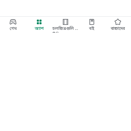
গেম
অ্যাপ
চলচ্চিত্রগুলি ও
বই
বাচ্চাদের
টিভি
Google Play
Play Pass
Play Points
গিফ্ট কার্ড
রিডিম করুন
রিফান্ড সংক্রান্ত নীতি