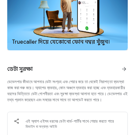
- Asks callers who they are and why they're calling
- Identifies spam, scams, and robocallers with 90%+ accuracy
- Use your own voice so callers hear something familiar
Spam Call Blocker & Detector
- Auto-blocks telemarketers, robocallers, scammers, and
sales calls
Truecaller দিয়ে যেকোনো ফোন নম্বর খুঁজুন।
- Spam database updated in real time by millions of users
- Filter by country, number sequence, unknown numbers, and
more
- Back up and restore call history, contacts, and block list to
ডেটা সুরক্ষা
arrow_forward
Google Drive
ডেভেলপার কীভাবে আপনার ডেটা সংগ্রহ এবং শেয়ার করে তা থেকেই নিরাপত্তা ব্যবস্থা
Call Recorder
কাজ করা শুরু করে। অ্যাপের ব্যবহার, কোন অঞ্চলে ব্যবহার করা হচ্ছে এবং ব্যবহারকারীর
- Record incoming and outgoing calls
বয়সের ভিত্তিতে ডেটা গোপনীয়তা এবং সুরক্ষা ব্যবস্থা আলাদা হতে পারে। ডেভেলপার এই
- AI-generated subject for each call
তথ্য প্রদান করেছেন এবং সময়ের সাথে সাথে তা আপডেট করতে পারে।
- Automatic conversation summary
- Full written transcript for easy reference
Caller ID & Reverse Number Lookup
এই অ্যাপ এইসব ধরনের ডেটা থার্ড-পার্টির সাথে শেয়ার করতে পারে
- See who's calling even if the number isn't saved
ডিভাইস বা অন্যান্য আইডি
- Identifies businesses vs. spam numbers