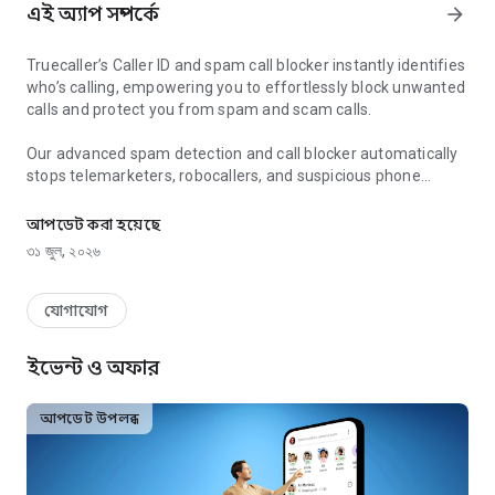
এই অ্যাপ সম্পর্কে
arrow_forward
Truecaller’s Caller ID and spam call blocker instantly identifies
who’s calling, empowering you to effortlessly block unwanted
calls and protect you from spam and scam calls.
Our advanced spam detection and call blocker automatically
stops telemarketers, robocallers, and suspicious phone
Spam call blocker & caller ID. Block scam & robocalls. Screen unkn
numbers before they reach you, ensuring you only answer
important calls. With built-in tools like reverse phone number
আপডেট করা হয়েছে
lookup and call recording, Truecaller keeps your phone secure
৩১ জুল, ২০২৬
and helps you take back control of every call.
AI Call Scanner
যোগাযোগ
- Detects human vs. AI-synthesized voices
- Protects you from voice scams and fraud
ইভেন্ট ও অফার
- Activate via a dedicated dialer button
- Records a voice sample and analyzes it in real time
- Tells you if you're speaking to a real person or a bot
আপডেট উপলব্ধ
Truecaller Assistant
- AI-powered assistant that answers your calls