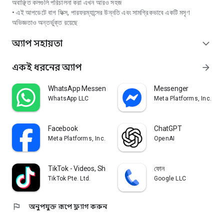
অবাঞ্ছিত কলগুলি পরিচালনা করা এখন আরও সহজ
• এই আপডেটে বাগ ফিক্স, পারফরম্যান্সের উন্নতি এবং সামগ্রিকভাবে একটি মসৃণ
অভিজ্ঞতাও অন্তর্ভুক্ত রয়েছে
অ্যাপ সহায়তা
expand_more
একই ধরনের অ্যাপ
arrow_forward
WhatsApp Messenger
Messenger
WhatsApp LLC
Meta Platforms, Inc.
Facebook
ChatGPT
Meta Platforms, Inc.
OpenAI
TikTok - Videos, Shop & LIVE
ফোন
TikTok Pte. Ltd.
Google LLC
flag
অনুপযুক্ত রূপে ফ্ল্যাগ করুন