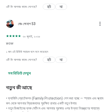
হ্যাঁ
না
এটি কি আপনার কাজে লেগেছে?
more_vert
মোঃ সোহাগ 53
৩০ জুলাই, ২০২৬
wow
১ জন এই রিভিউ সহায়ক বলে মনে করেছেন
হ্যাঁ
না
এটি কি আপনার কাজে লেগেছে?
সব রিভিউ দেখুন
নতুন কী আছে
• ফ্যামিলি প্রোটেকশন (Family Protection) পেশ করা হচ্ছে — স্প্যাম এবং স্ক্যাম
কল থেকে আপনার প্রিয়জনদের সুরক্ষিত রাখার একটি নতুন উপায়
• নতুন ডিজাইনের ব্লক সেটিংস এবং আপনার সুরক্ষার ওপর উন্নত নিয়ন্ত্রণের সাহায্যে