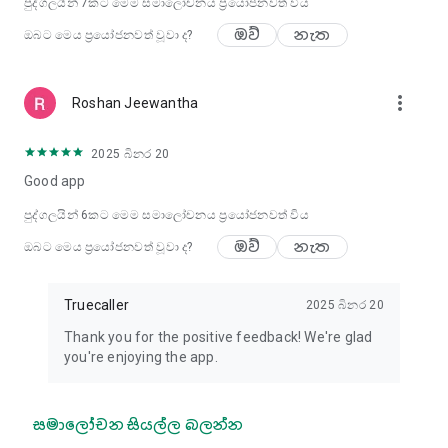
පුද්ගලයින්
7
කට මෙම සමාලෝචනය ප්‍රයෝජනවත් විය
ඔව්
නැත
ඔබට මෙය ප්‍රයෝජනවත් වූවා ද?
more_vert
Roshan Jeewantha
2025 බිනර 20
Good app
පුද්ගලයින්
6
කට මෙම සමාලෝචනය ප්‍රයෝජනවත් විය
ඔව්
නැත
ඔබට මෙය ප්‍රයෝජනවත් වූවා ද?
Truecaller
2025 බිනර 20
Thank you for the positive feedback! We're glad
you're enjoying the app.
සමාලෝචන සියල්ල බලන්න