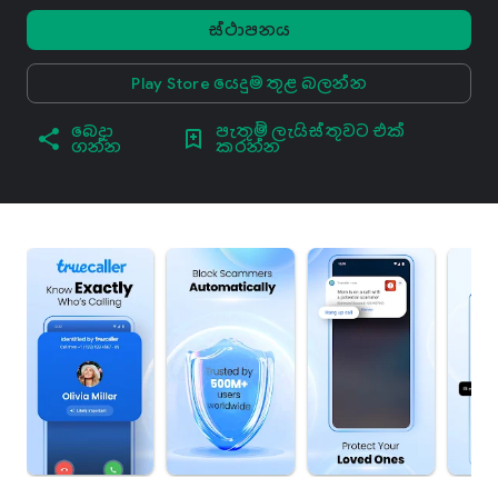
ස්ථාපනය
Play Store යෙදුම තුළ බලන්න
බෙදා
පැතුම් ලැයිස්තුවට එක්
ගන්න
කරන්න