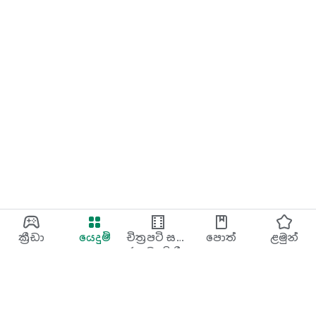
ක්‍රීඩා
යෙදුම්
චිත්‍රපටි සහ
පොත්
ළමුන්
රූපවාහිනී