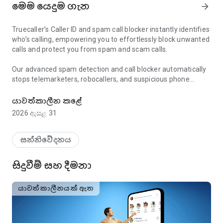
මෙම යෙදුම ගැන
arrow_forward
Truecaller’s Caller ID and spam call blocker instantly identifies
who’s calling, empowering you to effortlessly block unwanted
calls and protect you from spam and scam calls.
Our advanced spam detection and call blocker automatically
stops telemarketers, robocallers, and suspicious phone
Spam call blocker & caller ID. Block scam & robocalls. Screen unkn
numbers before they reach you, ensuring you only answer
important calls. With built-in tools like reverse phone number
යාවත්කාලීන කළේ
lookup and call recording, Truecaller keeps your phone secure
2026 ඇසළ 31
and helps you take back control of every call.
AI Call Scanner
සන්නිවේදනය
- Detects human vs. AI-synthesized voices
- Protects you from voice scams and fraud
සිදුවීම් සහ දීමනා
- Activate via a dedicated dialer button
- Records a voice sample and analyzes it in real time
- Tells you if you're speaking to a real person or a bot
යාවත්කාලීනයක් ඇත
Truecaller Assistant
- AI-powered assistant that answers your calls