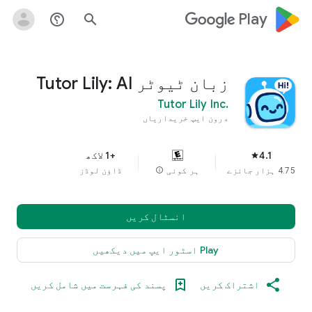
google_logo Play
help_outline
search
Tutor Lily: AI زبان ٹیوٹر
Tutor Lily Inc.
درون ایپ خریداریاں
4.1
+1 لاکھ
star
4.75 ہزار جائزے
ہر کوئی
info
ڈاؤن لوڈز
انسٹال کریں
Play اسٹور ایپ میں دیکھیں
اشتراک کریں
پسند کی فہرست میں شامل کریں